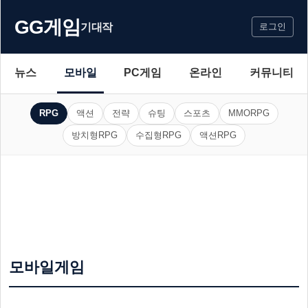
GG게임
기대작
로그인
뉴스
모바일
PC게임
온라인
커뮤니티
RPG
액션
전략
슈팅
스포츠
MMORPG
방치형RPG
수집형RPG
액션RPG
모바일게임