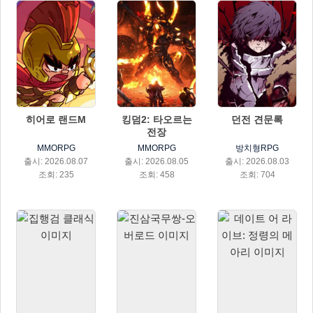
히어로 랜드M
킹덤2: 타오르는
던전 견문록
전장
MMORPG
MMORPG
방치형RPG
출시: 2026.08.07
출시: 2026.08.05
출시: 2026.08.03
조회: 235
조회: 458
조회: 704