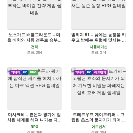
노스가드 배틀그라운드 – 마
빌리지 51 – 낮에는 농장을 키
을 배치와 자동 전투로 승부하
우고 밤에는 위협에 맞서는 생
는 바이킹 전략 게임
존 농장 RPG
전략
시뮬레이션
조회: 384
조회: 374
기대작
PC
RPG
기대작
PC
어드벤처
마사크레 – 혼돈과 광기에 잠
드레드우즈 게이트키퍼 – 고
식된 세계를 헤쳐 나가는 다크
립된 초소의 문지기가 되어 기
액션 RPG
묘한 비밀을 파헤치는 심리 호
RPG
어드벤처
러 게임
조회: 368
조회: 394