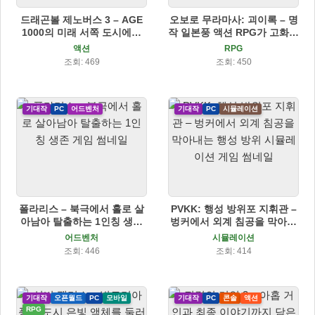
드래곤볼 제노버스 3 – AGE
오보로 무라마사: 괴이록 – 명
1000의 미래 서쪽 도시에서
작 일본풍 액션 RPG가 고화질
펼쳐지는 새로운 드래곤볼 액
로 귀환
액션
RPG
션 RPG
조회: 469
조회: 450
기대작
PC
어드벤처
기대작
PC
시뮬레이션
폴라리스 – 북극에서 홀로 살
PVKK: 행성 방위포 지휘관 –
아남아 탈출하는 1인칭 생존
벙커에서 외계 침공을 막아내
게임
는 행성 방위 시뮬레이션 게임
어드벤처
시뮬레이션
조회: 446
조회: 414
기대작
오픈월드
PC
모바일
기대작
PC
콘솔
액션
RPG