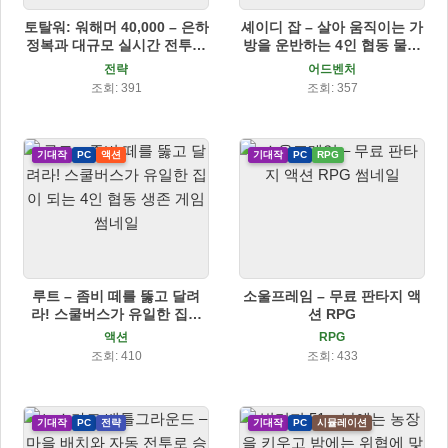
토탈워: 워해머 40,000 – 은하
셰이디 잡 – 살아 움직이는 가
정복과 대규모 실시간 전투가
방을 운반하는 4인 협동 물리
결합된 전략 게임!
어드벤처 게임
전략
어드벤처
조회: 391
조회: 357
기대작
PC
액션
기대작
PC
RPG
루트 – 좀비 떼를 뚫고 달려
소울프레임 – 무료 판타지 액
라! 스쿨버스가 유일한 집이
션 RPG
되는 4인 협동 생존 게임
액션
RPG
조회: 410
조회: 433
기대작
PC
전략
기대작
PC
시뮬레이션