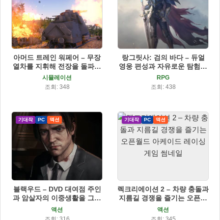
아머드 트레인 워페어 – 무장
랑그릿사: 검의 바다 – 듀얼
열차를 지휘해 전장을 돌파하
영웅 편성과 자유로운 탐험을
는 생존 전투 게임
결합한 판타지 전략 RPG
시뮬레이션
RPG
조회: 348
조회: 438
기대작
PC
액션
기대작
PC
액션
블랙우드 – DVD 대여점 주인
렉크리에이션 2 – 차량 충돌과
과 암살자의 이중생활을 그린
지름길 경쟁을 즐기는 오픈월
3인칭 액션 스릴러 게임
드 아케이드 레이싱 게임
액션
액션
조회: 316
조회: 345