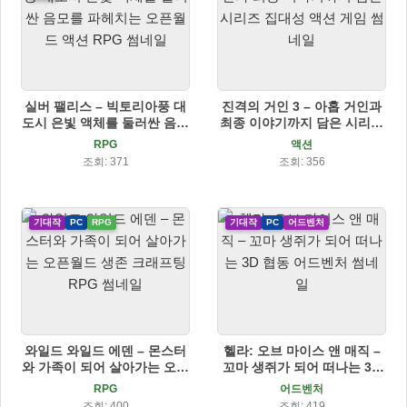
실버 팰리스 – 빅토리아풍 대
진격의 거인 3 – 아홉 거인과
도시 은빛 액체를 둘러싼 음모
최종 이야기까지 담은 시리즈
를 파헤치는 오픈월드 액션
집대성 액션 게임
RPG
액션
RPG
조회: 371
조회: 356
기대작
PC
RPG
기대작
PC
어드벤처
와일드 와일드 에덴 – 몬스터
헬라: 오브 마이스 앤 매직 –
와 가족이 되어 살아가는 오픈
꼬마 생쥐가 되어 떠나는 3D
월드 생존 크래프팅 RPG
협동 어드벤처
RPG
어드벤처
조회: 400
조회: 419