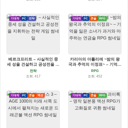
기대작
PC
전략
기대작
PC
콘솔
RPG
베르크프리트 – 사실적인 중
카리아의 아틀리에 ~밤의 왕
세 성을 건설하고 공성전을 지
국과 추억의 이정표~ – 기억을
휘하는 전략 게임
잃은 소녀가 과거와 마주하는
전략
RPG
연금술 RPG
조회: 417
조회: 452
기대작
PC
콘솔
액션
기대작
PC
콘솔
RPG