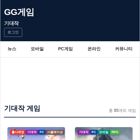
GG게임
기대작
로그인
뉴스
모바일
PC게임
온라인
커뮤니티
기대작 게임
총
85
개의 게임
출시예정
기대작
PC
시뮬레이션
기대작
PC
모바일
RPG