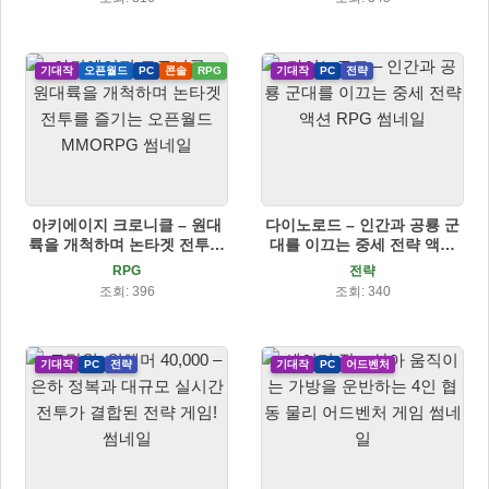
기대작
오픈월드
PC
콘솔
RPG
기대작
PC
전략
아키에이지 크로니클 – 원대
다이노로드 – 인간과 공룡 군
륙을 개척하며 논타겟 전투를
대를 이끄는 중세 전략 액션
즐기는 오픈월드 MMORPG
RPG
RPG
전략
조회: 396
조회: 340
기대작
PC
전략
기대작
PC
어드벤처