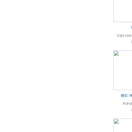
1대4 서
샌드: 
PvPv