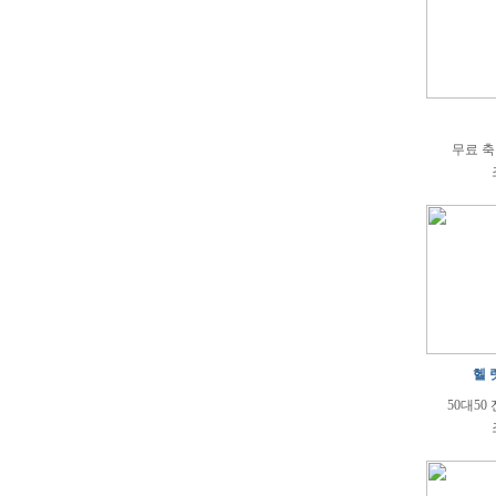
무료 축
헬 
50대50