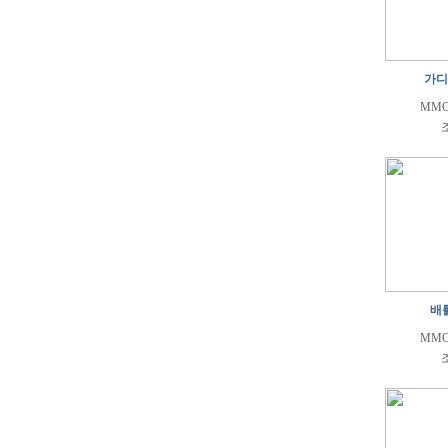
가디
MMO
조
배
MMO
조