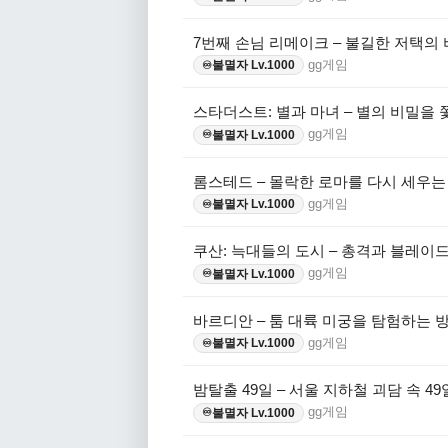
7번째 손님 리메이크 – 불길한 저택의
gg게임
불멸자 Lv.1000
♾️
스타더스트: 별과 마녀 – 별의 비밀을 
gg게임
불멸자 Lv.1000
♾️
롬스테드 – 몰락한 로마를 다시 세우는
gg게임
불멸자 Lv.1000
♾️
쿠산: 늑대들의 도시 – 총격과 블레이
gg게임
불멸자 Lv.1000
♾️
바르디안 – 툼 대륙 미궁을 탐험하는 방
gg게임
불멸자 Lv.1000
♾️
밤탈출 49일 – 서울 지하철 괴담 속 49
gg게임
불멸자 Lv.1000
♾️