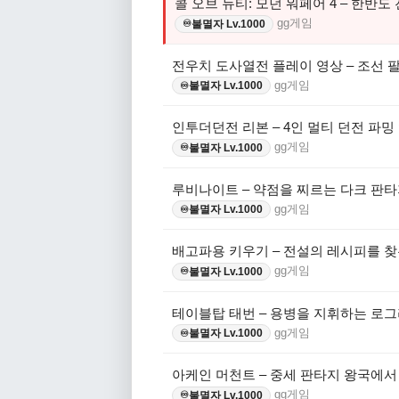
콜 오브 듀티: 모던 워페어 4 – 한반도
gg게임
불멸자 Lv.1000
♾️
전우치 도사열전 플레이 영상 – 조선 
gg게임
불멸자 Lv.1000
♾️
인투더던전 리본 – 4인 멀티 던전 파밍
gg게임
불멸자 Lv.1000
♾️
루비나이트 – 약점을 찌르는 다크 판타
gg게임
불멸자 Lv.1000
♾️
배고파용 키우기 – 전설의 레시피를 찾
gg게임
불멸자 Lv.1000
♾️
테이블탑 태번 – 용병을 지휘하는 로그
gg게임
불멸자 Lv.1000
♾️
아케인 머천트 – 중세 판타지 왕국에
gg게임
불멸자 Lv.1000
♾️