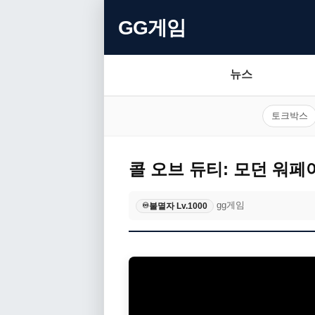
GG게임
뉴스
토크박스
콜 오브 듀티: 모던 워페어
gg게임
불멸자 Lv.1000
♾️