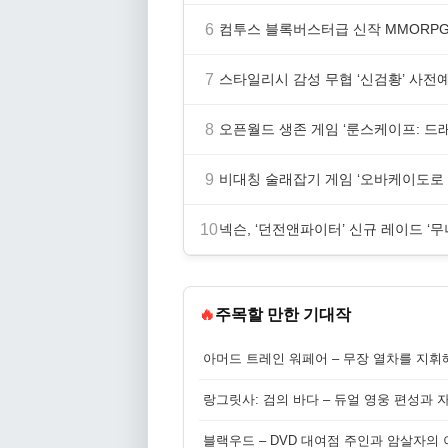
6
컴투스 블록버스터급 신작 MMORPG ‘
7
스타일리시 감성 무협 ‘신검황’ 사전
8
오픈월드 생존 게임 ‘룬스케이프: 드
9
비대칭 술래잡기 게임 ‘오바케이도로 2:
10
넥슨, ‘던전앤파이터’ 신규 레이드 ‘
🔥
주목할 만한 기대작
아머드 트레인 워페어 – 무장 열차를 지휘
랑그릿사: 검의 바다 – 듀얼 영웅 편성과 
블랙우드 – DVD 대여점 주인과 암살자의