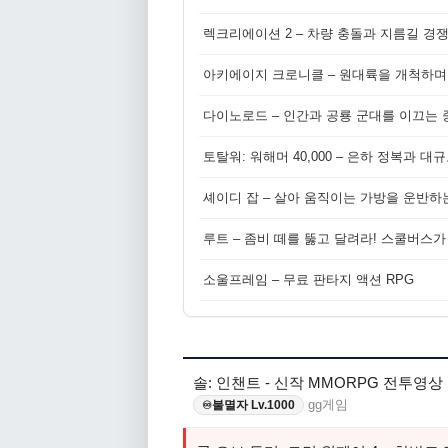
렉크리에이션 2 – 차량 충돌과 지름길 경
아키에이지 크로니클 – 원대륙을 개척하며
다이노로드 – 인간과 공룡 군대를 이끄는 중
토탈워: 워해머 40,000 – 은하 정복과 
셰이디 잡 – 살아 움직이는 가방을 운반하
루트 – 좀비 떼를 뚫고 달려라! 스쿨버스가
소울프레임 – 무료 판타지 액션 RPG
솔: 인챈트 - 신작 MMORPG 전투영상
gg게임
불멸자 Lv.1000
♾️