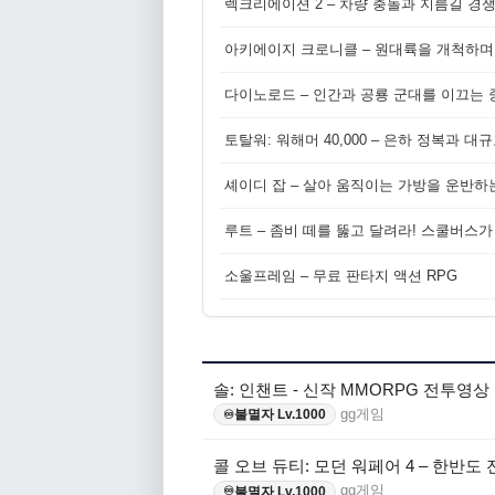
렉크리에이션 2 – 차량 충돌과 지름길 경
아키에이지 크로니클 – 원대륙을 개척하며
다이노로드 – 인간과 공룡 군대를 이끄는 중
토탈워: 워해머 40,000 – 은하 정복과 
셰이디 잡 – 살아 움직이는 가방을 운반하
루트 – 좀비 떼를 뚫고 달려라! 스쿨버스가
소울프레임 – 무료 판타지 액션 RPG
솔: 인챈트 - 신작 MMORPG 전투영상
gg게임
불멸자 Lv.1000
♾️
콜 오브 듀티: 모던 워페어 4 – 한반도
gg게임
불멸자 Lv.1000
♾️