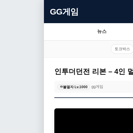
GG게임
뉴스
토크박스
인투더던전 리본 – 4인 
gg게임
불멸자 Lv.1000
♾️