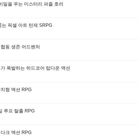
 비밀을 푸는 미스터리 퍼즐 호러
쫓는 픽셀 아트 턴제 SRPG
 협동 생존 어드벤처
드가 폭발하는 하드코어 탑다운 액션
치형 액션 RPG
일 루프 탈출 RPG
다크 액션 RPG