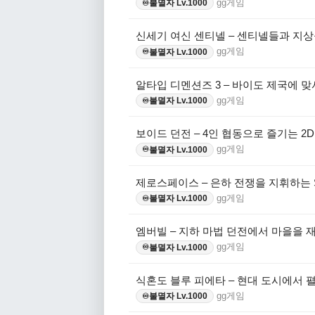
gg게임
불멸자 Lv.1000
♾️
신세기 여신 센티넬 – 센티넬들과 지상
gg게임
불멸자 Lv.1000
♾️
알타입 디멘션즈 3 – 바이도 제국에 
gg게임
불멸자 Lv.1000
♾️
보이드 던전 – 4인 협동으로 즐기는 2
gg게임
불멸자 Lv.1000
♾️
제로스페이스 – 은하 전쟁을 지휘하는 
gg게임
불멸자 Lv.1000
♾️
엠버빌 – 지하 마법 던전에서 마을을 
gg게임
불멸자 Lv.1000
♾️
식혼도 블루 피에타 – 현대 도시에서 
gg게임
불멸자 Lv.1000
♾️