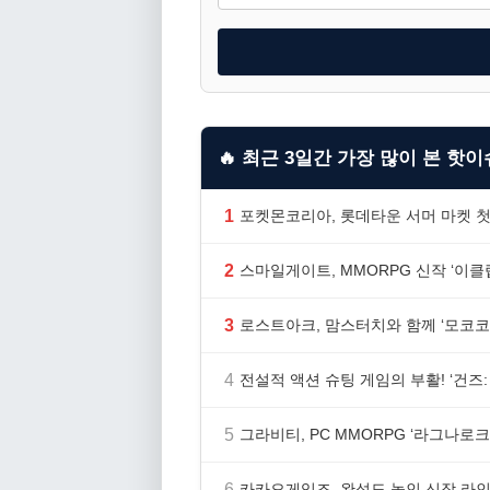
🔥 최근 3일간 가장 많이 본 핫이슈
1
포켓몬코리아, 롯데타운 서머 마켓 첫
2
스마일게이트, MMORPG 신작 ‘이클립
3
로스트아크, 맘스터치와 함께 ‘모코코
4
전설적 액션 슈팅 게임의 부활! ‘건즈: 
5
그라비티, PC MMORPG ‘라그나로크 
6
카카오게임즈, 완성도 높인 신작 라인업