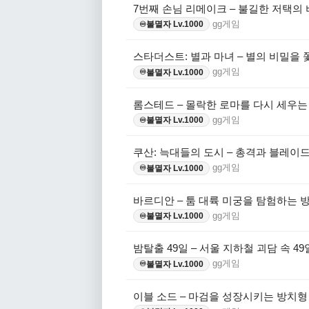
7번째 손님 리메이크 – 불길한 저택의
gg게임
불멸자 Lv.1000
♾️
스타더스트: 별과 마녀 – 별의 비밀을 
gg게임
불멸자 Lv.1000
♾️
롬스테드 – 몰락한 로마를 다시 세우는
gg게임
불멸자 Lv.1000
♾️
쿠산: 늑대들의 도시 – 총격과 블레이
gg게임
불멸자 Lv.1000
♾️
바르디안 – 툼 대륙 미궁을 탐험하는 방
gg게임
불멸자 Lv.1000
♾️
밤탈출 49일 – 서울 지하철 괴담 속 49
gg게임
불멸자 Lv.1000
♾️
이블 소드 – 마검을 성장시키는 방치형 