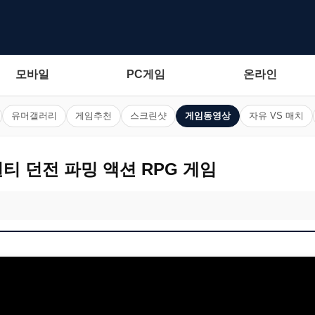
모바일
PC게임
온라인
유머갤러리
게임추천
스크린샷
게임동영상
자유 VS 매치
멀티 던전 파밍 액션 RPG 게임