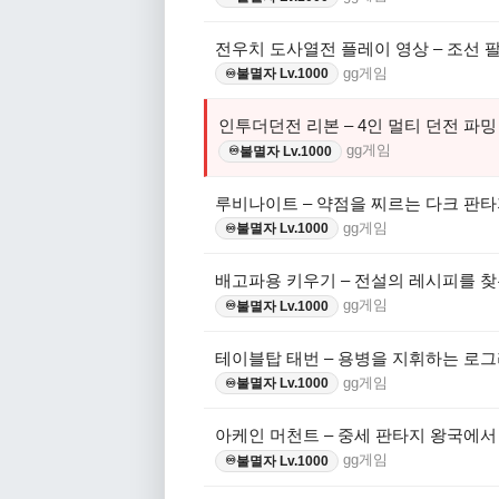
전우치 도사열전 플레이 영상 – 조선 
gg게임
불멸자 Lv.1000
♾️
인투더던전 리본 – 4인 멀티 던전 파밍
gg게임
불멸자 Lv.1000
♾️
루비나이트 – 약점을 찌르는 다크 판타
gg게임
불멸자 Lv.1000
♾️
배고파용 키우기 – 전설의 레시피를 찾
gg게임
불멸자 Lv.1000
♾️
테이블탑 태번 – 용병을 지휘하는 로그
gg게임
불멸자 Lv.1000
♾️
아케인 머천트 – 중세 판타지 왕국에
gg게임
불멸자 Lv.1000
♾️