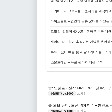
렉크리에이션 2 – 차량 충돌과 지름길 경
아키에이지 크로니클 – 원대륙을 개척하며
다이노로드 – 인간과 공룡 군대를 이끄는 중
토탈워: 워해머 40,000 – 은하 정복과 
셰이디 잡 – 살아 움직이는 가방을 운반하
루트 – 좀비 떼를 뚫고 달려라! 스쿨버스가
소울프레임 – 무료 판타지 액션 RPG
솔: 인챈트 - 신작 MMORPG 전투영상
gg게임
불멸자 Lv.1000
♾️
콜 오브 듀티: 모던 워페어 4 – 한반도
gg게임
불멸자 Lv.1000
♾️