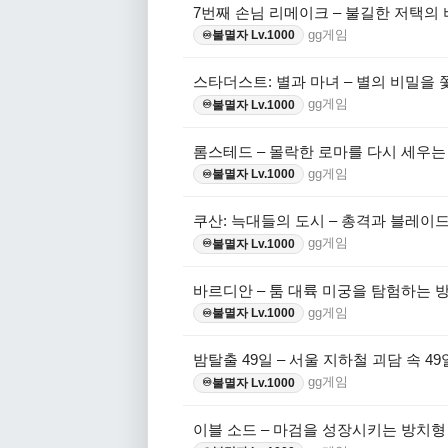
7번째 손님 리메이크 – 불길한 저택의
gg게임
불멸자 Lv.1000
♾️
스타더스트: 별과 마녀 – 별의 비밀을 
gg게임
불멸자 Lv.1000
♾️
롬스테드 – 몰락한 로마를 다시 세우는
gg게임
불멸자 Lv.1000
♾️
쿠산: 늑대들의 도시 – 총격과 블레이
gg게임
불멸자 Lv.1000
♾️
바르디안 – 툼 대륙 미궁을 탐험하는 방
gg게임
불멸자 Lv.1000
♾️
밤탈출 49일 – 서울 지하철 괴담 속 49
gg게임
불멸자 Lv.1000
♾️
이블 소드 – 마검을 성장시키는 방치형 