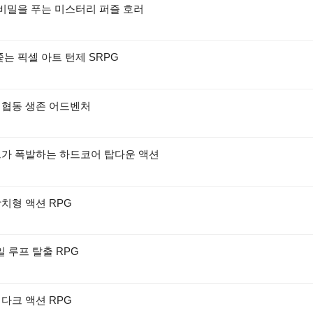
 비밀을 푸는 미스터리 퍼즐 호러
쫓는 픽셀 아트 턴제 SRPG
 협동 생존 어드벤처
드가 폭발하는 하드코어 탑다운 액션
치형 액션 RPG
일 루프 탈출 RPG
다크 액션 RPG