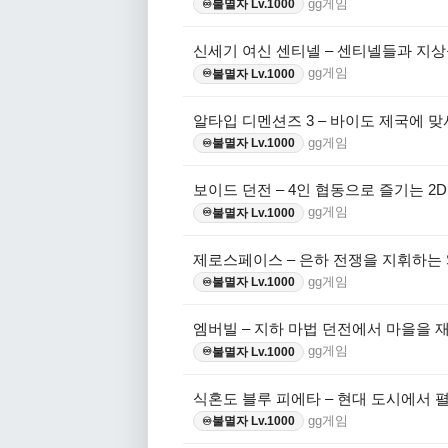
gg게임
불멸자 Lv.1000
♾️
신세기 여신 센티넬 – 센티넬들과 지상
gg게임
불멸자 Lv.1000
♾️
알타입 디멘션즈 3 – 바이도 제국에 
gg게임
불멸자 Lv.1000
♾️
보이드 던전 – 4인 협동으로 즐기는 2
gg게임
불멸자 Lv.1000
♾️
제로스페이스 – 은하 전쟁을 지휘하는 
gg게임
불멸자 Lv.1000
♾️
엠버빌 – 지하 마법 던전에서 마을을 
gg게임
불멸자 Lv.1000
♾️
식혼도 블루 피에타 – 현대 도시에서 
gg게임
불멸자 Lv.1000
♾️