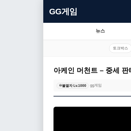
GG게임
뉴스
토크박스
아케인 머천트 – 중세 
gg게임
불멸자 Lv.1000
♾️