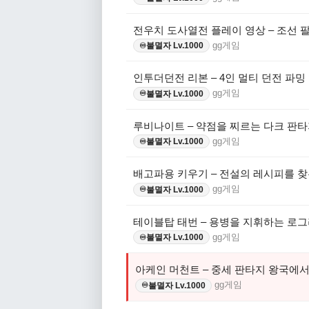
전우치 도사열전 플레이 영상 – 조선 
gg게임
불멸자 Lv.1000
♾️
인투더던전 리본 – 4인 멀티 던전 파밍
gg게임
불멸자 Lv.1000
♾️
루비나이트 – 약점을 찌르는 다크 판타
gg게임
불멸자 Lv.1000
♾️
배고파용 키우기 – 전설의 레시피를 찾
gg게임
불멸자 Lv.1000
♾️
테이블탑 태번 – 용병을 지휘하는 로그
gg게임
불멸자 Lv.1000
♾️
아케인 머천트 – 중세 판타지 왕국에
gg게임
불멸자 Lv.1000
♾️