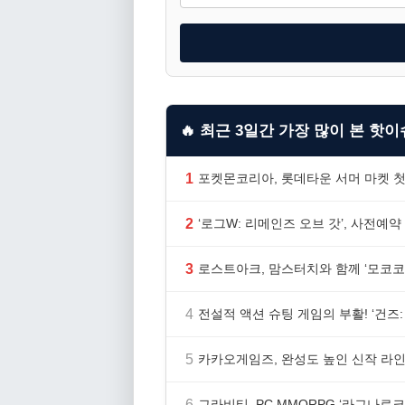
🔥 최근 3일간 가장 많이 본 핫이슈
1
포켓몬코리아, 롯데타운 서머 마켓 첫
2
‘로그W: 리메인즈 오브 갓’, 사전예약
3
로스트아크, 맘스터치와 함께 ‘모코코
4
전설적 액션 슈팅 게임의 부활! ‘건즈: 
5
카카오게임즈, 완성도 높인 신작 라인업
6
그라비티, PC MMORPG ‘라그나로크 