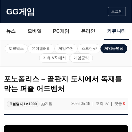
GG게임
로그인
뉴스
모바일
PC게임
온라인
커뮤니티
토크박스
유머갤러리
게임추천
스크린샷
게임동영상
자유 VS 매치
게임공략
포노폴리스 – 골판지 도시에서 독재를
막는 퍼즐 어드벤처
gg게임
2026.05.18 | 조회 97 | 댓글
0
불멸자 Lv.1000
♾️