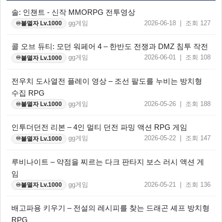
솔: 인챈트 - 신작 MMORPG 전투영상
gg게임
2026-06-18 | 조회 127
불멸자 Lv.1000
♾️
콜 오브 듀티: 모던 워페어 4 – 한반도 전쟁과 DMZ 침투 작전
gg게임
2026-06-01 | 조회 108
불멸자 Lv.1000
♾️
전우치 도사열전 플레이 영상 – 조선 팔도를 누비는 방치형
수집 RPG
gg게임
2026-05-26 | 조회 188
불멸자 Lv.1000
♾️
인투더던전 리본 – 4인 멀티 던전 파밍 액션 RPG 게임
gg게임
2026-05-22 | 조회 147
불멸자 Lv.1000
♾️
루비나이트 – 약점을 찌르는 다크 판타지 보스 러시 액션 게
임
gg게임
2026-05-21 | 조회 136
불멸자 Lv.1000
♾️
배고파용 키우기 – 전설의 레시피를 찾는 드래곤 셰프 방치형
RPG