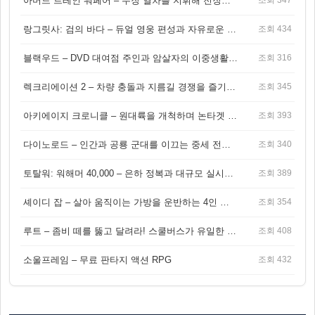
아머드 트레인 워페어 – 무장 열차를 지휘해 전장을 돌파하는 생존 전투 게임
조회 347
랑그릿사: 검의 바다 – 듀얼 영웅 편성과 자유로운 탐험을 결합한 판타지 전략 RPG
조회 434
블랙우드 – DVD 대여점 주인과 암살자의 이중생활을 그린 3인칭 액션 스릴러 게임
조회 316
렉크리에이션 2 – 차량 충돌과 지름길 경쟁을 즐기는 오픈월드 아케이드 레이싱 게임
조회 345
아키에이지 크로니클 – 원대륙을 개척하며 논타겟 전투를 즐기는 오픈월드 MMORPG
조회 393
다이노로드 – 인간과 공룡 군대를 이끄는 중세 전략 액션 RPG
조회 340
토탈워: 워해머 40,000 – 은하 정복과 대규모 실시간 전투가 결합된 전략 게임!
조회 389
셰이디 잡 – 살아 움직이는 가방을 운반하는 4인 협동 물리 어드벤처 게임
조회 354
루트 – 좀비 떼를 뚫고 달려라! 스쿨버스가 유일한 집이 되는 4인 협동 생존 게임
조회 408
소울프레임 – 무료 판타지 액션 RPG
조회 432