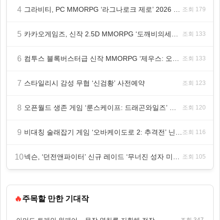
4
그라비티, PC MMORPG ‘라그나로크 제로’ 2026 여름 프로모션 진행!
조회 179
5
카카오게임즈, 신작 2.5D MMORPG ‘도깨비의세계’ 천만 배우 박지훈 광고 모델 발탁
조회 133
6
컴투스 블록버스터급 신작 MMORPG ‘제우스: 오만의 신’, 8월 26일 출시!
조회 133
7
스타일리시 감성 무협 ‘신검황’ 사전예약
조회 123
8
오픈월드 생존 게임 ‘룬스케이프: 드래곤와일즈’ 대규모 유저 편의성 개선 및 사이드 퀘스트 업데이트
조회 120
9
비대칭 술래잡기 게임 ‘오바케이도로 2: 추격전’ 닌텐도 eShop 출시
조회 116
10
넥슨, ‘던전앤파이터’ 신규 레이드 ‘무너진 성자 미카엘라’ 업데이트!
조회 105
🔥
주목할 만한 기대작