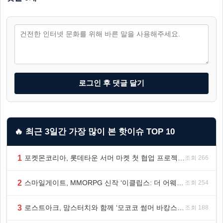
로그인 후 댓글 달기
🔥 최근 3일간 가장 많이 본 핫이슈 TOP 10
1
포켓몬코리아, 롯데타운 서머 마켓 첫 협업 프로젝트 ‘포켓몬 별빛낙원’ 개최
조회 266
2
스마일게이트, MMORPG 신작 ‘이클립스: 더 어웨이크닝’ 9월 10일 론칭!
조회 254
3
로스트아크, 맘스터치와 함께 ‘모코코 썸머 바캉스 세트’ 출시
조회 188