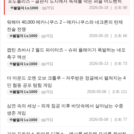
포노폴리스 – 골판지 도시에서 독재를 막는 퍼즐 어드벤처
gg게임
2026-05-18 | 조회 98
불멸자 Lv.1000
♾️
워해머 40,000 메카니쿠스 2 – 메카니쿠스와 네크론의 턴제
전술 전쟁
gg게임
2026-05-18 | 조회 66
불멸자 Lv.1000
♾️
캡틴 츠바사 2 월드 파이터즈 – 슈퍼 플레이가 폭발하는 네오
축구 액션
gg게임
2026-05-13 | 조회 73
불멸자 Lv.1000
♾️
더 마운드 오멘 오브 크툴루 – 저주받은 정글에서 펼쳐지는 4
인 협동 공포 탐험 게임
gg게임
2026-05-08 | 조회 111
불멸자 Lv.1000
♾️
심연 속의 세상 – 외계 침공 이후 바닷속에서 살아남는 수중
생존 게임
gg게임
2026-05-08 | 조회 77
불멸자 Lv.1000
♾️
기어 포트리스 히어로 디펜스 – 병사를 배치해 요새를 완성하