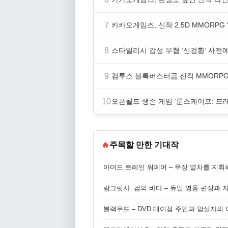
7
카카오게임즈, 신작 2.5D MMORP
8
스타일리시 감성 무협 ‘신검황’ 사전
9
컴투스 블록버스터급 신작 MMORPG ‘
10
오픈월드 생존 게임 ‘룬스케이프: 드
🔥
주목할 만한 기대작
아머드 트레인 워페어 – 무장 열차를 지휘
랑그릿사: 검의 바다 – 듀얼 영웅 편성과 
블랙우드 – DVD 대여점 주인과 암살자의