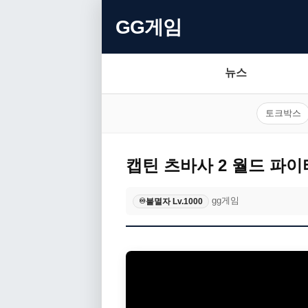
GG게임
뉴스
토크박스
캡틴 츠바사 2 월드 파이
gg게임
불멸자 Lv.1000
♾️