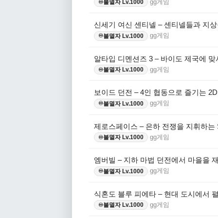
gg게임
불멸자 Lv.1000
♾️
신세기 여신 센티넬 – 센티넬들과 지상
gg게임
불멸자 Lv.1000
♾️
알타입 디멘션즈 3 – 바이도 제국에 
gg게임
불멸자 Lv.1000
♾️
보이드 던전 – 4인 협동으로 즐기는 2
gg게임
불멸자 Lv.1000
♾️
제로스페이스 – 은하 전쟁을 지휘하는 
gg게임
불멸자 Lv.1000
♾️
엠버빌 – 지하 마법 던전에서 마을을 
gg게임
불멸자 Lv.1000
♾️
식혼도 블루 피에타 – 현대 도시에서 
gg게임
불멸자 Lv.1000
♾️