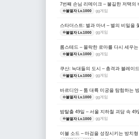
7번째 손님 리메이크 – 불길한 저택의
gg게임
불멸자 Lv.1000
♾️
스타더스트: 별과 마녀 – 별의 비밀을 
gg게임
불멸자 Lv.1000
♾️
롬스테드 – 몰락한 로마를 다시 세우는
gg게임
불멸자 Lv.1000
♾️
쿠산: 늑대들의 도시 – 총격과 블레이
gg게임
불멸자 Lv.1000
♾️
바르디안 – 툼 대륙 미궁을 탐험하는 방
gg게임
불멸자 Lv.1000
♾️
밤탈출 49일 – 서울 지하철 괴담 속 49
gg게임
불멸자 Lv.1000
♾️
이블 소드 – 마검을 성장시키는 방치형 