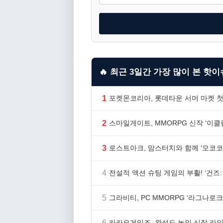
🔥 최근 3일간 가장 많이 본 핫이슈
1
포켓몬코리아, 롯데타운 서머 마켓 첫
2
스마일게이트, MMORPG 신작 ‘이클립
3
로스트아크, 맘스터치와 함께 ‘모코코
4
전설적 액션 슈팅 게임의 부활! ‘건즈: 
5
그라비티, PC MMORPG ‘라그나로크 
6
카카오게임즈, 완성도 높인 신작 라인업