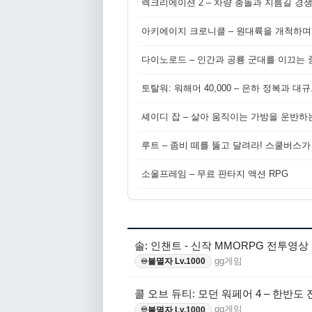
렉크리에이션 2 – 차량 충돌과 지름길 경
아키에이지 크로니클 – 원대륙을 개척하며
다이노로드 – 인간과 공룡 군대를 이끄는 중
토탈워: 워해머 40,000 – 은하 정복과 
셰이디 잡 – 살아 움직이는 가방을 운반하
루트 – 좀비 떼를 뚫고 달려라! 스쿨버스가
소울프레임 – 무료 판타지 액션 RPG
솔: 인챈트 - 신작 MMORPG 전투영상
gg게임
불멸자 Lv.1000
♾️
콜 오브 듀티: 모던 워페어 4 – 한반도
gg게임
불멸자 Lv.1000
♾️