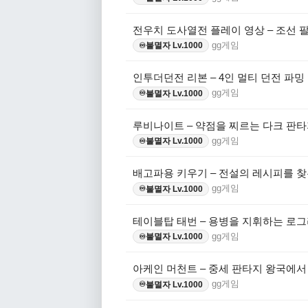
전우치 도사열전 플레이 영상 – 조선 
gg게임
불멸자 Lv.1000
♾️
인투더던전 리본 – 4인 멀티 던전 파밍
gg게임
불멸자 Lv.1000
♾️
루비나이트 – 약점을 찌르는 다크 판타
gg게임
불멸자 Lv.1000
♾️
배고파용 키우기 – 전설의 레시피를 찾
gg게임
불멸자 Lv.1000
♾️
테이블탑 태번 – 용병을 지휘하는 로그
gg게임
불멸자 Lv.1000
♾️
아케인 머천트 – 중세 판타지 왕국에
gg게임
불멸자 Lv.1000
♾️