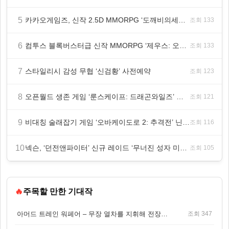
5
카카오게임즈, 신작 2.5D MMORPG ‘도깨비의세계’ 천만 배우 박지훈 광고 모델 발탁
조회 133
6
컴투스 블록버스터급 신작 MMORPG ‘제우스: 오만의 신’, 8월 26일 출시!
조회 133
7
스타일리시 감성 무협 ‘신검황’ 사전예약
조회 123
8
오픈월드 생존 게임 ‘룬스케이프: 드래곤와일즈’ 대규모 유저 편의성 개선 및 사이드 퀘스트 업데이트
조회 121
9
비대칭 술래잡기 게임 ‘오바케이도로 2: 추격전’ 닌텐도 eShop 출시
조회 116
10
넥슨, ‘던전앤파이터’ 신규 레이드 ‘무너진 성자 미카엘라’ 업데이트!
조회 105
🔥
주목할 만한 기대작
아머드 트레인 워페어 – 무장 열차를 지휘해 전장을 돌파하는 생존 전투 게임
조회 347