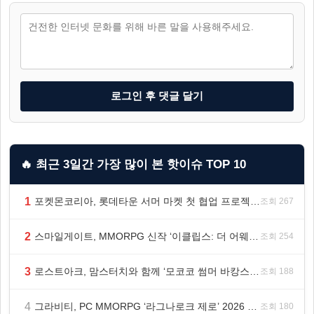
로그인 후 댓글 달기
🔥 최근 3일간 가장 많이 본 핫이슈 TOP 10
1
포켓몬코리아, 롯데타운 서머 마켓 첫 협업 프로젝트 ‘포켓몬 별빛낙원’ 개최
조회 267
2
스마일게이트, MMORPG 신작 ‘이클립스: 더 어웨이크닝’ 9월 10일 론칭!
조회 254
3
로스트아크, 맘스터치와 함께 ‘모코코 썸머 바캉스 세트’ 출시
조회 188
4
그라비티, PC MMORPG ‘라그나로크 제로’ 2026 여름 프로모션 진행!
조회 180