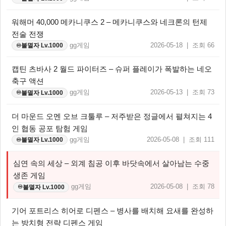
워해머 40,000 메카니쿠스 2 – 메카니쿠스와 네크론의 턴제
전술 전쟁
gg게임
2026-05-18 | 조회 66
불멸자 Lv.1000
♾️
캡틴 츠바사 2 월드 파이터즈 – 슈퍼 플레이가 폭발하는 네오
축구 액션
gg게임
2026-05-13 | 조회 73
불멸자 Lv.1000
♾️
더 마운드 오멘 오브 크툴루 – 저주받은 정글에서 펼쳐지는 4
인 협동 공포 탐험 게임
gg게임
2026-05-08 | 조회 111
불멸자 Lv.1000
♾️
심연 속의 세상 – 외계 침공 이후 바닷속에서 살아남는 수중
생존 게임
gg게임
2026-05-08 | 조회 78
불멸자 Lv.1000
♾️
기어 포트리스 히어로 디펜스 – 병사를 배치해 요새를 완성하
는 방치형 전략 디펜스 게임