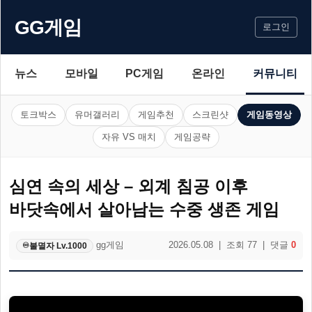
GG게임
로그인
뉴스
모바일
PC게임
온라인
커뮤니티
토크박스
유머갤러리
게임추천
스크린샷
게임동영상
자유 VS 매치
게임공략
심연 속의 세상 – 외계 침공 이후
바닷속에서 살아남는 수중 생존 게임
gg게임
2026.05.08 | 조회 77 | 댓글
0
불멸자 Lv.1000
♾️