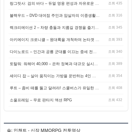
랑그릿사: 검의 바다 – 듀얼 영웅 편성과 자유로운 탐험을 결합한 판타지 전략 RPG
조회 435
블랙우드 – DVD 대여점 주인과 암살자의 이중생활을 그린 3인칭 액션 스릴러 게임
조회 316
렉크리에이션 2 – 차량 충돌과 지름길 경쟁을 즐기는 오픈월드 아케이드 레이싱 게임
조회 345
아키에이지 크로니클 – 원대륙을 개척하며 논타겟 전투를 즐기는 오픈월드 MMORPG
조회 393
다이노로드 – 인간과 공룡 군대를 이끄는 중세 전략 액션 RPG
조회 340
토탈워: 워해머 40,000 – 은하 정복과 대규모 실시간 전투가 결합된 전략 게임!
조회 389
셰이디 잡 – 살아 움직이는 가방을 운반하는 4인 협동 물리 어드벤처 게임
조회 354
루트 – 좀비 떼를 뚫고 달려라! 스쿨버스가 유일한 집이 되는 4인 협동 생존 게임
조회 408
소울프레임 – 무료 판타지 액션 RPG
조회 432
솔: 인챈트 - 신작 MMORPG 전투영상