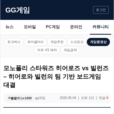
GG게임
로그인
뉴스
모바일
PC게임
온라인
커뮤니티
토크박스
유머갤러리
게임추천
스크린샷
게임동영상
자유 VS 매치
게임공략
모노폴리 스타워즈 히어로즈 vs 빌런즈
– 히어로와 빌런의 팀 기반 보드게임
대결
gg게임
2026.05.04 | 조회 112 | 댓글
0
불멸자 Lv.1000
♾️