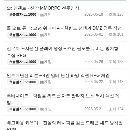
솔: 인챈트 - 신작 MMORPG 전투영상
gg게임
2026-06-18 | 조회 123
불멸자 Lv.1000
♾️
콜 오브 듀티: 모던 워페어 4 – 한반도 전쟁과 DMZ 침투 작전
gg게임
2026-06-01 | 조회 101
불멸자 Lv.1000
♾️
전우치 도사열전 플레이 영상 – 조선 팔도를 누비는 방치형
수집 RPG
gg게임
2026-05-26 | 조회 183
불멸자 Lv.1000
♾️
인투더던전 리본 – 4인 멀티 던전 파밍 액션 RPG 게임
gg게임
2026-05-22 | 조회 143
불멸자 Lv.1000
♾️
루비나이트 – 약점을 찌르는 다크 판타지 보스 러시 액션 게
임
gg게임
2026-05-21 | 조회 124
불멸자 Lv.1000
♾️
배고파용 키우기 – 전설의 레시피를 찾는 드래곤 셰프 방치형
RPG