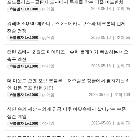
포노폴리스 – 골판지 도시에서 독재를 막는 퍼즐 어드벤처
gg게임
2026-05-18 | 조회 95
불멸자 Lv.1000
♾️
워해머 40,000 메카니쿠스 2 – 메카니쿠스와 네크론의 턴제
전술 전쟁
gg게임
2026-05-18 | 조회 65
불멸자 Lv.1000
♾️
캡틴 츠바사 2 월드 파이터즈 – 슈퍼 플레이가 폭발하는 네오
축구 액션
gg게임
2026-05-13 | 조회 70
불멸자 Lv.1000
♾️
더 마운드 오멘 오브 크툴루 – 저주받은 정글에서 펼쳐지는 4
인 협동 공포 탐험 게임
gg게임
2026-05-08 | 조회 109
불멸자 Lv.1000
♾️
심연 속의 세상 – 외계 침공 이후 바닷속에서 살아남는 수중
생존 게임
gg게임
2026-05-08 | 조회 76
불멸자 Lv.1000
♾️