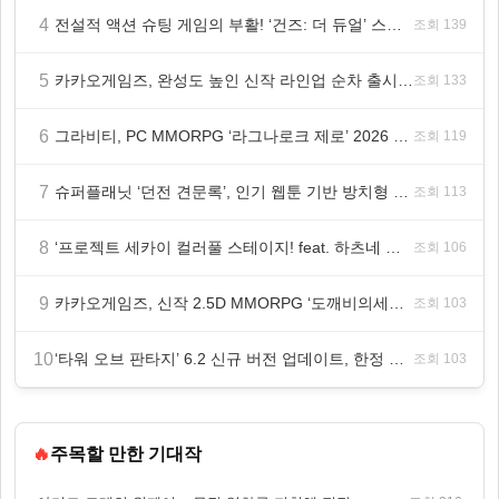
4
전설적 액션 슈팅 게임의 부활! ‘건즈: 더 듀얼’ 스팀(Steam) 8월 14일 정식 오픈
조회 139
5
카카오게임즈, 완성도 높인 신작 라인업 순차 출시 ‘속도’
조회 133
6
그라비티, PC MMORPG ‘라그나로크 제로’ 2026 여름 프로모션 진행!
조회 119
7
슈퍼플래닛 ‘던전 견문록’, 인기 웹툰 기반 방치형 RPG로 글로벌 정식 출시
조회 113
8
‘프로젝트 세카이 컬러풀 스테이지! feat. 하츠네 미쿠’ 온리 샵·페어·그라떼 개최
조회 106
9
카카오게임즈, 신작 2.5D MMORPG ‘도깨비의세계’ 천만 배우 박지훈 광고 모델 발탁
조회 103
10
‘타워 오브 판타지’ 6.2 신규 버전 업데이트, 한정 레플리카 ‘겔피인’ 등장
조회 103
🔥
주목할 만한 기대작