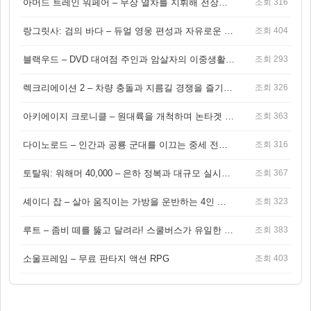
아머드 트레인 워페어 – 무장 열차를 지휘해 전장을 돌파하는 생존 전투 게임
조회 316
랑그릿사: 검의 바다 – 듀얼 영웅 편성과 자유로운 탐험을 결합한 판타지 전략 RPG
조회 404
블랙우드 – DVD 대여점 주인과 암살자의 이중생활을 그린 3인칭 액션 스릴러 게임
조회 293
렉크리에이션 2 – 차량 충돌과 지름길 경쟁을 즐기는 오픈월드 아케이드 레이싱 게임
조회 326
아키에이지 크로니클 – 원대륙을 개척하며 논타겟 전투를 즐기는 오픈월드 MMORPG
조회 363
다이노로드 – 인간과 공룡 군대를 이끄는 중세 전략 액션 RPG
조회 316
토탈워: 워해머 40,000 – 은하 정복과 대규모 실시간 전투가 결합된 전략 게임!
조회 367
셰이디 잡 – 살아 움직이는 가방을 운반하는 4인 협동 물리 어드벤처 게임
조회 323
루트 – 좀비 떼를 뚫고 달려라! 스쿨버스가 유일한 집이 되는 4인 협동 생존 게임
조회 383
소울프레임 – 무료 판타지 액션 RPG
조회 403