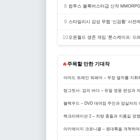
8
컴투스 블록버스터급 신작 MMORPG ‘
9
스타일리시 감성 무협 ‘신검황’ 사전
10
오픈월드 생존 게임 ‘룬스케이프: 드
🔥
주목할 만한 기대작
아머드 트레인 워페어 – 무장 열차를 지휘
랑그릿사: 검의 바다 – 듀얼 영웅 편성과 
블랙우드 – DVD 대여점 주인과 암살자의
렉크리에이션 2 – 차량 충돌과 지름길 경
아키에이지 크로니클 – 원대륙을 개척하며