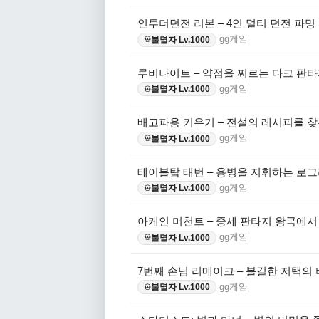
인투더던전 리본 – 4인 멀티 던전 파밍
gg게임
불멸자 Lv.1000
♾️
루비나이트 – 약점을 찌르는 다크 판타
gg게임
불멸자 Lv.1000
♾️
배고파용 키우기 – 전설의 레시피를 찾
gg게임
불멸자 Lv.1000
♾️
테이블탑 태번 – 용병을 지휘하는 로그
gg게임
불멸자 Lv.1000
♾️
아케인 머천트 – 중세 판타지 왕국에
gg게임
불멸자 Lv.1000
♾️
7번째 손님 리메이크 – 불길한 저택의
gg게임
불멸자 Lv.1000
♾️