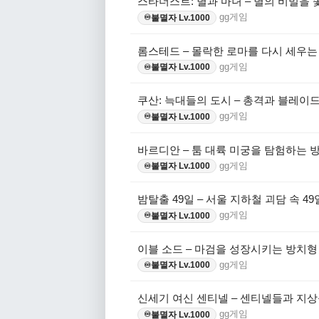
스타더스트: 별과 마녀 – 별의 비밀을 
gg게임
불멸자 Lv.1000
♾️
롬스테드 – 몰락한 로마를 다시 세우는
gg게임
불멸자 Lv.1000
♾️
쿠산: 늑대들의 도시 – 총격과 블레이
gg게임
불멸자 Lv.1000
♾️
바르디안 – 툼 대륙 미궁을 탐험하는 방
gg게임
불멸자 Lv.1000
♾️
밤탈출 49일 – 서울 지하철 괴담 속 49
gg게임
불멸자 Lv.1000
♾️
이블 소드 – 마검을 성장시키는 방치형 
gg게임
불멸자 Lv.1000
♾️
신세기 여신 센티넬 – 센티넬들과 지상
gg게임
불멸자 Lv.1000
♾️