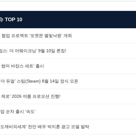
 TOP 10
 협업 프로젝트 ‘포켓몬 별빛낙원’ 개최
스: 더 어웨이크닝’ 9월 10일 론칭!
 썸머 바캉스 세트’ 출시
더 듀얼’ 스팀(Steam) 8월 14일 정식 오픈
제로’ 2026 여름 프로모션 진행!
 순차 출시 ‘속도’
G ‘도깨비의세계’ 천만 배우 박지훈 광고 모델 발탁