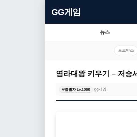
GG게임
뉴스
토크박스
염라대왕 키우기 – 저승
gg게임
불멸자 Lv.1000
♾️