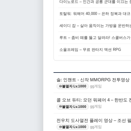
다이노로드 – 인간과 공룡 군대를 이끄는 중
토탈워: 워해머 40,000 – 은하 정복과 
셰이디 잡 – 살아 움직이는 가방을 운반하
루트 – 좀비 떼를 뚫고 달려라! 스쿨버스가
소울프레임 – 무료 판타지 액션 RPG
솔: 인챈트 - 신작 MMORPG 전투영상
gg게임
불멸자 Lv.1000
♾️
콜 오브 듀티: 모던 워페어 4 – 한반도
gg게임
불멸자 Lv.1000
♾️
전우치 도사열전 플레이 영상 – 조선 
gg게임
불멸자 Lv.1000
♾️