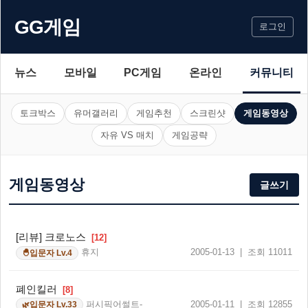
GG게임
로그인
뉴스
모바일
PC게임
온라인
커뮤니티
토크박스
유머갤러리
게임추천
스크린샷
게임동영상
자유 VS 매치
게임공략
게임동영상
글쓰기
[리뷰] 크로노스
[12]
휴지
2005-01-13 | 조회 11011
입문자 Lv.4
🐣
폐인킬러
[8]
퍼시픽어썰트-_
2005-01-11 | 조회 12855
입문자 Lv.33
🌿