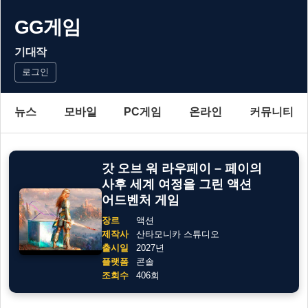
GG게임
기대작
로그인
뉴스
모바일
PC게임
온라인
커뮤니티
갓 오브 워 라우페이 – 페이의
사후 세계 여정을 그린 액션
어드벤처 게임
장르
액션
제작사
산타모니카 스튜디오
출시일
2027년
플랫폼
콘솔
조회수
406회