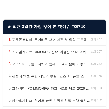
🔥 최근 3일간 가장 많이 본 핫이슈 TOP 10
1
포켓몬코리아, 롯데타운 서머 마켓 첫 협업 프로젝트 ‘포켓몬 별빛낙원’ 개최
조회 247
2
스마일게이트, MMORPG 신작 ‘이클립스: 더 어웨이크닝’ 9월 10일 론칭!
조회 197
3
로스트아크, 맘스터치와 함께 ‘모코코 썸머 바캉스 세트’ 출시
조회 173
4
전설적 액션 슈팅 게임의 부활! ‘건즈: 더 듀얼’ 스팀(Steam) 8월 14일 정식 오픈
조회 166
5
그라비티, PC MMORPG ‘라그나로크 제로’ 2026 여름 프로모션 진행!
조회 163
6
카카오게임즈, 완성도 높인 신작 라인업 순차 출시 ‘속도’
조회 152