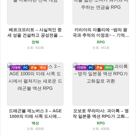
베르크프리트 – 사실적인 중
카리아의 아틀리에 ~밤의 왕
세 성을 건설하고 공성전을 지
국과 추억의 이정표~ – 기억을
휘하는 전략 게임
잃은 소녀가 과거와 마주하는
전략
RPG
연금술 RPG
조회: 410회
조회: 441회
기대작
PC
콘솔
액션
기대작
PC
콘솔
RPG
드래곤볼 제노버스 3 – AGE
오보로 무라마사: 괴이록 – 명
1000의 미래 서쪽 도시에서
작 일본풍 액션 RPG가 고화질
펼쳐지는 새로운 드래곤볼 액
로 귀환
액션
RPG
션 RPG
조회: 459회
조회: 438회