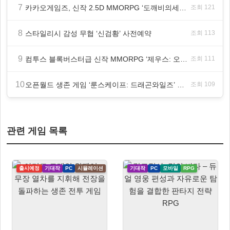
7
카카오게임즈, 신작 2.5D MMORPG ‘도깨비의세계’ 천만 배우 박지훈 광고 모델 발탁
조회 121
8
스타일리시 감성 무협 ‘신검황’ 사전예약
조회 113
9
컴투스 블록버스터급 신작 MMORPG ‘제우스: 오만의 신’, 8월 26일 출시!
조회 111
10
오픈월드 생존 게임 ‘룬스케이프: 드래곤와일즈’ 대규모 유저 편의성 개선 및 사이드 퀘스트 업데이트
조회 109
관련 게임 목록
출시예정
기대작
PC
시뮬레이션
기대작
PC
모바일
RPG