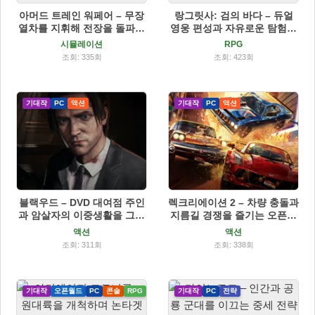
아머드 트레인 워페어 – 무장
랑그릿사: 검의 바다 – 듀얼
열차를 지휘해 전장을 돌파하
영웅 편성과 자유로운 탐험을
는 생존 전투 게임
결합한 판타지 전략 RPG
시뮬레이션
RPG
조회: 335회
조회: 423회
기대작
PC
액션
기대작
PC
액션
블랙우드 – DVD 대여점 주인
렉크리에이션 2 – 차량 충돌과
과 암살자의 이중생활을 그린
지름길 경쟁을 즐기는 오픈월
3인칭 액션 스릴러 게임
드 아케이드 레이싱 게임
액션
액션
조회: 311회
조회: 338회
기대작
오픈월드
PC
콘솔
RPG
기대작
PC
전략