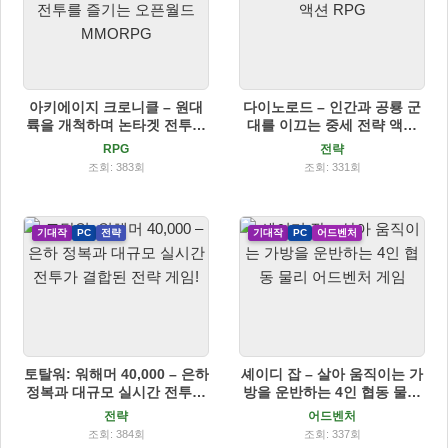
아키에이지 크로니클 – 원대
다이노로드 – 인간과 공룡 군
륙을 개척하며 논타겟 전투를
대를 이끄는 중세 전략 액션
즐기는 오픈월드 MMORPG
RPG
RPG
전략
조회: 383회
조회: 331회
기대작
PC
전략
기대작
PC
어드벤처
토탈워: 워해머 40,000 – 은하
셰이디 잡 – 살아 움직이는 가
정복과 대규모 실시간 전투가
방을 운반하는 4인 협동 물리
결합된 전략 게임!
어드벤처 게임
전략
어드벤처
조회: 384회
조회: 337회