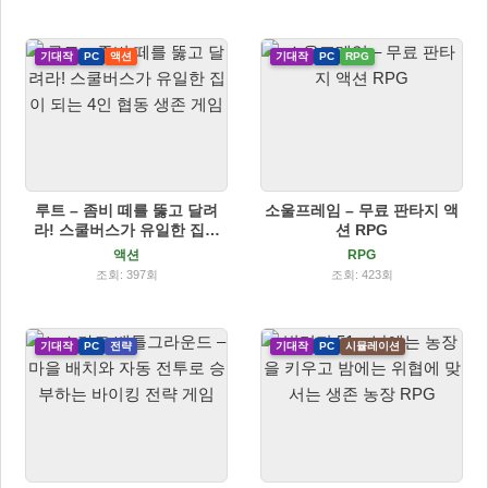
기대작
PC
액션
기대작
PC
RPG
루트 – 좀비 떼를 뚫고 달려
소울프레임 – 무료 판타지 액
라! 스쿨버스가 유일한 집이
션 RPG
되는 4인 협동 생존 게임
액션
RPG
조회: 397회
조회: 423회
기대작
PC
전략
기대작
PC
시뮬레이션