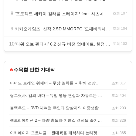
8
‘프로젝트 세카이 컬러풀 스테이지! feat. 하츠네 미쿠’ 온리 샵·페어·그라떼 개최
조회 107
9
카카오게임즈, 신작 2.5D MMORPG ‘도깨비의세계’ 천만 배우 박지훈 광고 모델 발탁
조회 104
10
‘타워 오브 판타지’ 6.2 신규 버전 업데이트, 한정 레플리카 ‘겔피인’ 등장
조회 103
🔥
주목할 만한 기대작
아머드 트레인 워페어 – 무장 열차를 지휘해 전장을 돌파하는 생존 전투 게임
조회 317
랑그릿사: 검의 바다 – 듀얼 영웅 편성과 자유로운 탐험을 결합한 판타지 전략 RPG
조회 404
블랙우드 – DVD 대여점 주인과 암살자의 이중생활을 그린 3인칭 액션 스릴러 게임
조회 293
렉크리에이션 2 – 차량 충돌과 지름길 경쟁을 즐기는 오픈월드 아케이드 레이싱 게임
조회 326
아키에이지 크로니클 – 원대륙을 개척하며 논타겟 전투를 즐기는 오픈월드 MMORPG
조회 365