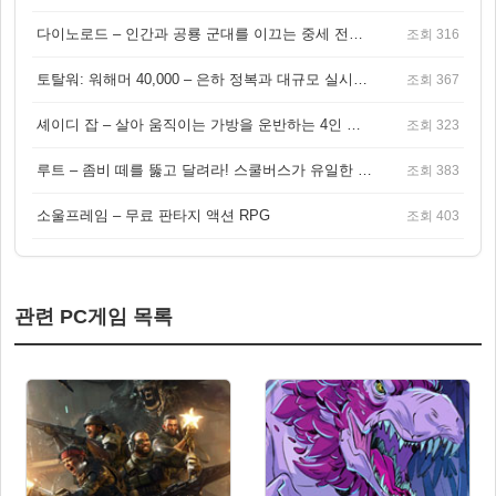
다이노로드 – 인간과 공룡 군대를 이끄는 중세 전략 액션 RPG
조회 316
토탈워: 워해머 40,000 – 은하 정복과 대규모 실시간 전투가 결합된 전략 게임!
조회 367
셰이디 잡 – 살아 움직이는 가방을 운반하는 4인 협동 물리 어드벤처 게임
조회 323
루트 – 좀비 떼를 뚫고 달려라! 스쿨버스가 유일한 집이 되는 4인 협동 생존 게임
조회 383
소울프레임 – 무료 판타지 액션 RPG
조회 403
관련 PC게임 목록