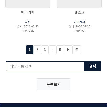
에버라이
셸쇼크
액션
어드벤쳐
출시: 2026.07.20
출시: 2026.07.16
조회: 246
조회: 258
1
2
3
4
5
▶
끝
검색
목록보기