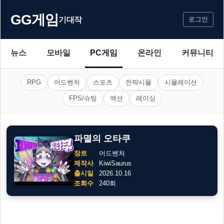
GG게임
기대작
로그인
뉴스
모바일
PC게임
온라인
커뮤니티
RPG
어드벤처
스포츠
전략시뮬
시뮬레이션
FPS/슈팅
액션
레이싱
파멸의 오타쿠
장르
어드벤처
제작사
KiwiSaurus
출시일
2026.10.16
조회수
240회