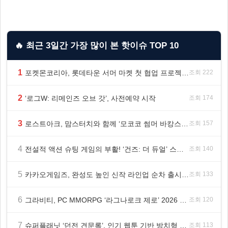
🔥 최근 3일간 가장 많이 본 핫이슈 TOP 10
1
포켓몬코리아, 롯데타운 서머 마켓 첫 협업 프로젝트 ‘포켓몬 별빛낙원’ 개최
조회 222
2
‘로그W: 리메인즈 오브 갓’, 사전예약 시작
조회 174
3
로스트아크, 맘스터치와 함께 ‘모코코 썸머 바캉스 세트’ 출시
조회 157
4
전설적 액션 슈팅 게임의 부활! ‘건즈: 더 듀얼’ 스팀(Steam) 8월 14일 정식 오픈
조회 140
5
카카오게임즈, 완성도 높인 신작 라인업 순차 출시 ‘속도’
조회 133
6
그라비티, PC MMORPG ‘라그나로크 제로’ 2026 여름 프로모션 진행!
조회 120
7
슈퍼플래닛 ‘던전 견문록’, 인기 웹툰 기반 방치형 RPG로 글로벌 정식 출시
조회 113