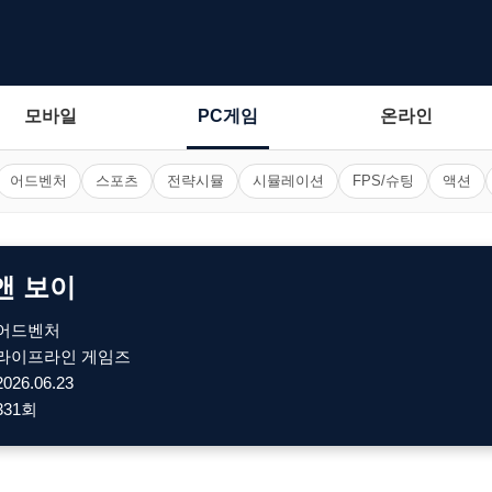
모바일
PC게임
온라인
어드벤처
스포츠
전략시뮬
시뮬레이션
FPS/슈팅
액션
앤 보이
어드벤처
라이프라인 게임즈
2026.06.23
331회