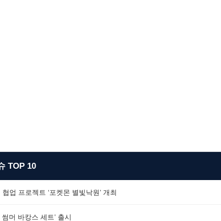
 TOP 10
 협업 프로젝트 ‘포켓몬 별빛낙원’ 개최
 썸머 바캉스 세트’ 출시