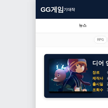
GG게임
기대작
뉴스
RPG
디어 
장르
제작사
출시일
조회수