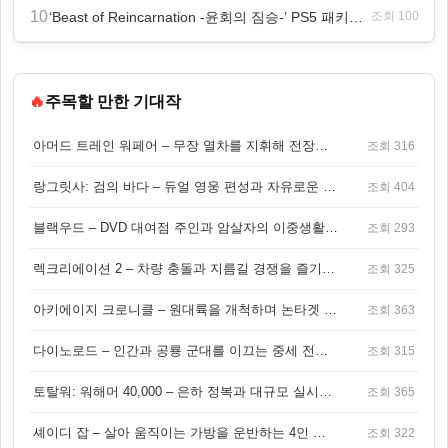
10
‘Beast of Reincarnation -윤회의 짐승-’ PS5 패키지판 8월 4일 금일 발매
조회 100
🔥
주목할 만한 기대작
아머드 트레인 워페어 – 무장 열차를 지휘해 전장을 돌파하는 생존 전투 게임
조회 316
랑그릿사: 검의 바다 – 듀얼 영웅 편성과 자유로운 탐험을 결합한 판타지 전략 RPG
조회 404
블랙우드 – DVD 대여점 주인과 암살자의 이중생활을 그린 3인칭 액션 스릴러 게임
조회 293
렉크리에이션 2 – 차량 충돌과 지름길 경쟁을 즐기는 오픈월드 아케이드 레이싱 게임
조회 325
아키에이지 크로니클 – 원대륙을 개척하며 논타겟 전투를 즐기는 오픈월드 MMORPG
조회 363
다이노로드 – 인간과 공룡 군대를 이끄는 중세 전략 액션 RPG
조회 315
토탈워: 워해머 40,000 – 은하 정복과 대규모 실시간 전투가 결합된 전략 게임!
조회 365
셰이디 잡 – 살아 움직이는 가방을 운반하는 4인 협동 물리 어드벤처 게임
조회 322