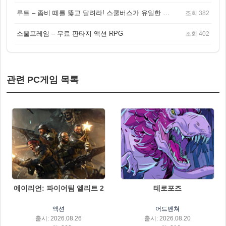
루트 – 좀비 떼를 뚫고 달려라! 스쿨버스가 유일한 집이 되는 4인 협동 생존 게임
조회 382
소울프레임 – 무료 판타지 액션 RPG
조회 402
관련 PC게임 목록
에이리언: 파이어팀 엘리트 2
테로포즈
액션
어드벤쳐
출시: 2026.08.26
출시: 2026.08.20