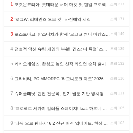
1
포켓몬코리아, 롯데타운 서머 마켓 첫 협업 프로젝트 ‘포켓몬 별빛낙원’ 개최
조회 217
2
‘로그W: 리메인즈 오브 갓’, 사전예약 시작
조회 171
3
로스트아크, 맘스터치와 함께 ‘모코코 썸머 바캉스 세트’ 출시
조회 149
4
전설적 액션 슈팅 게임의 부활! ‘건즈: 더 듀얼’ 스팀(Steam) 8월 14일 정식 오픈
조회 139
5
카카오게임즈, 완성도 높인 신작 라인업 순차 출시 ‘속도’
조회 132
6
그라비티, PC MMORPG ‘라그나로크 제로’ 2026 여름 프로모션 진행!
조회 116
7
슈퍼플래닛 ‘던전 견문록’, 인기 웹툰 기반 방치형 RPG로 글로벌 정식 출시
조회 111
8
‘프로젝트 세카이 컬러풀 스테이지! feat. 하츠네 미쿠’ 온리 샵·페어·그라떼 개최
조회 105
9
‘타워 오브 판타지’ 6.2 신규 버전 업데이트, 한정 레플리카 ‘겔피인’ 등장
조회 102