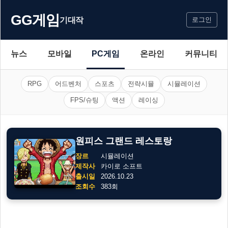
GG게임
기대작
로그인
뉴스
모바일
PC게임
온라인
커뮤니티
RPG
어드벤처
스포츠
전략시뮬
시뮬레이션
FPS/슈팅
액션
레이싱
원피스 그랜드 레스토랑
장르
시뮬레이션
제작사
카이로 소프트
출시일
2026.10.23
조회수
383회