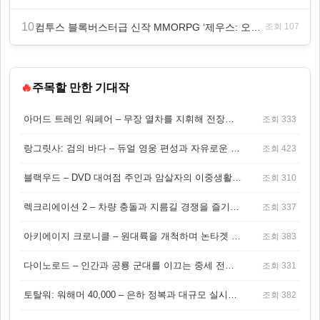
10
컴투스 블록버스터급 신작 MMORPG ‘제우스: 오만의 신’, 8월 26일 출시!
조회 107
🔥
주목할 만한 기대작
아머드 트레인 워페어 – 무장 열차를 지휘해 전장을 돌파하는 생존 전투 게임
조회 333
랑그릿사: 검의 바다 – 듀얼 영웅 편성과 자유로운 탐험을 결합한 판타지 전략 RPG
조회 423
블랙우드 – DVD 대여점 주인과 암살자의 이중생활을 그린 3인칭 액션 스릴러 게임
조회 310
렉크리에이션 2 – 차량 충돌과 지름길 경쟁을 즐기는 오픈월드 아케이드 레이싱 게임
조회 337
아키에이지 크로니클 – 원대륙을 개척하며 논타겟 전투를 즐기는 오픈월드 MMORPG
조회 383
다이노로드 – 인간과 공룡 군대를 이끄는 중세 전략 액션 RPG
조회 331
토탈워: 워해머 40,000 – 은하 정복과 대규모 실시간 전투가 결합된 전략 게임!
조회 382