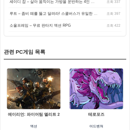
셰이디 잡 – 살아 움직이는 가방을 운반하는 4인 협동 물리 어드벤처 게임
조회 337
루트 – 좀비 떼를 뚫고 달려라! 스쿨버스가 유일한 집이 되는 4인 협동 생존 게임
조회 397
소울프레임 – 무료 판타지 액션 RPG
조회 422
관련 PC게임 목록
에이리언: 파이어팀 엘리트 2
테로포즈
액션
어드벤쳐