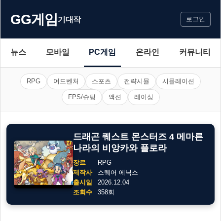
GG게임
기대작
로그인
뉴스
모바일
PC게임
온라인
커뮤니티
RPG
어드벤처
스포츠
전략시뮬
시뮬레이션
FPS/슈팅
액션
레이싱
드래곤 퀘스트 몬스터즈 4 메마른
나라의 비앙카와 플로라
장르
RPG
제작사
스퀘어 에닉스
출시일
2026.12.04
조회수
358회