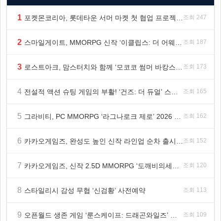
1
포켓몬코리아, 롯데타운 서머 마켓 첫 협업 프로젝트 ‘포켓몬 별빛낙원’ 개최
조회 247
2
스마일게이트, MMORPG 신작 ‘이클립스: 더 어웨이크닝’ 9월 10일 론칭!
조회 187
3
로스트아크, 맘스터치와 함께 ‘모코코 썸머 바캉스 세트’ 출시
조회 173
4
전설적 액션 슈팅 게임의 부활! ‘건즈: 더 듀얼’ 스팀(Steam) 8월 14일 정식 오픈
조회 165
5
그라비티, PC MMORPG ‘라그나로크 제로’ 2026 여름 프로모션 진행!
조회 162
6
카카오게임즈, 완성도 높인 신작 라인업 순차 출시 ‘속도’
조회 152
7
카카오게임즈, 신작 2.5D MMORPG ‘도깨비의세계’ 천만 배우 박지훈 광고 모델 발탁
조회 120
8
스타일리시 감성 무협 ‘신검황’ 사전예약
조회 113
9
오픈월드 생존 게임 ‘룬스케이프: 드래곤와일즈’ 대규모 유저 편의성 개선 및 사이드 퀘스트 업데이트
조회 109