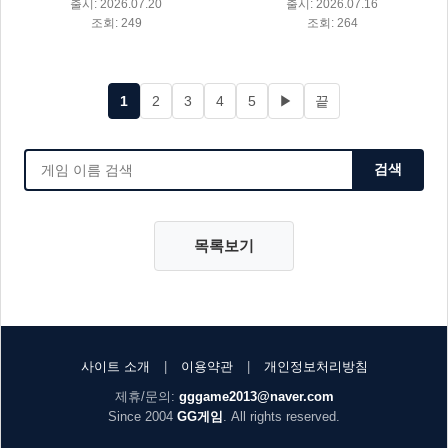
출시: 2026.07.20
출시: 2026.07.16
조회: 249
조회: 264
1
2
3
4
5
▶
끝
검색
목록보기
사이트 소개
|
이용약관
|
개인정보처리방침
제휴/문의:
gggame2013@naver.com
Since 2004
GG게임
. All rights reserved.