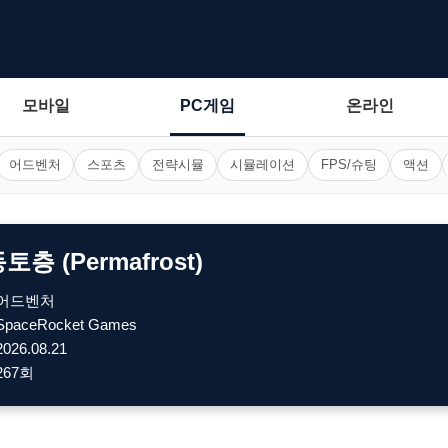
모바일
PC게임
온라인
어드벤처
스포츠
전략시뮬
시뮬레이션
FPS/슈팅
액션
층 (Permafrost)
어드벤처
SpaceRocket Games
2026.08.21
267회