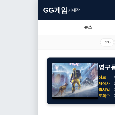
GG게임
기대작
뉴스
RPG
영구동토
장르
제작사
출시일
조회수