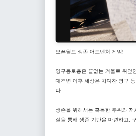
오픈월드 생존 어드벤처 게임!
영구동토층은 끝없는 겨울로 뒤덮인
대격변 이후 세상은 차디찬 영구 
다.
생존을 위해서는 혹독한 추위와 저체
설을 통해 생존 기반을 마련하고, 