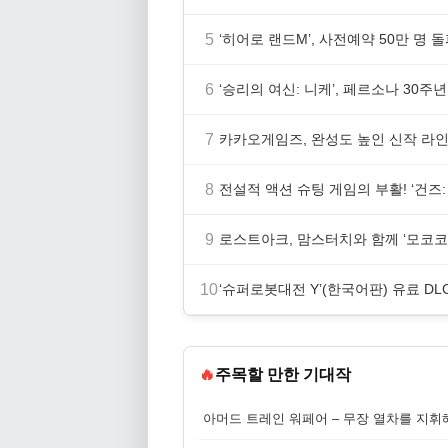
5
‘히어로 랜드M’, 사전예약 50만 명 
6
‘승리의 여신: 니케’, 페르소나 30주
7
카카오게임즈, 완성도 높인 신작 라인업
8
전설적 액션 슈팅 게임의 부활! ‘건즈: 
9
로스트아크, 맘스터치와 함께 ‘모코코
10
‘슈퍼로봇대전 Y’(한국어판) 유료 DLC
🔥
주목할 만한 기대작
아머드 트레인 워페어 – 무장 열차를 지휘