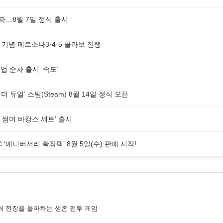
돌파…8월 7일 정식 출시
년 기념 페르소나3·4·5 콜라보 진행
 순차 출시 ‘속도’
더 듀얼’ 스팀(Steam) 8월 14일 정식 오픈
 썸머 바캉스 세트’ 출시
 ‘애니버서리 확장팩’ 8월 5일(수) 판매 시작!
해 전장을 돌파하는 생존 전투 게임