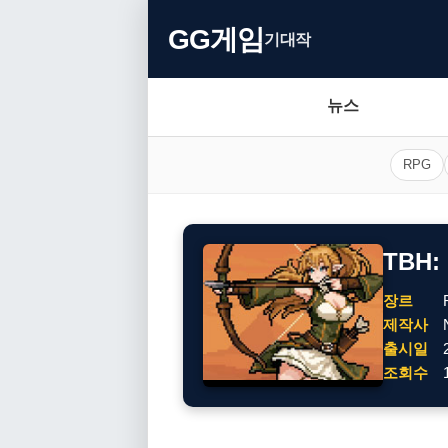
GG게임
기대작
뉴스
RPG
TBH
장르
제작사
출시일
조회수