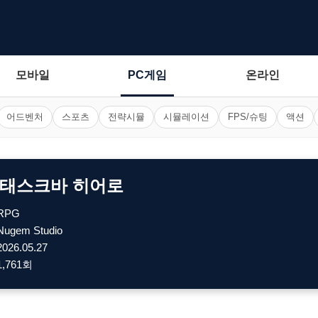
모바일
PC게임
온라인
어드벤처
스포츠
전략시뮬
시뮬레이션
FPS/슈팅
액션
: 태스크바 히어로
RPG
Nugem Studio
2026.05.27
1,761회