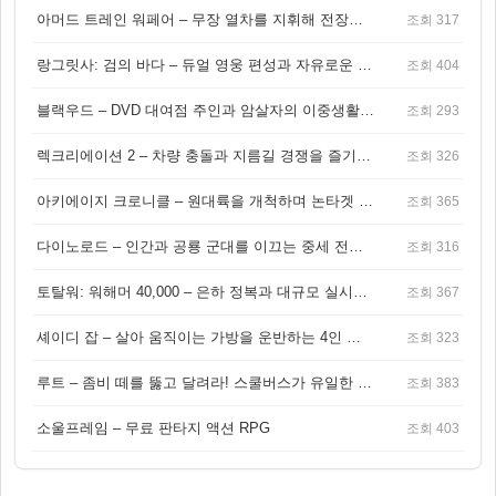
아머드 트레인 워페어 – 무장 열차를 지휘해 전장을 돌파하는 생존 전투 게임
조회 317
랑그릿사: 검의 바다 – 듀얼 영웅 편성과 자유로운 탐험을 결합한 판타지 전략 RPG
조회 404
블랙우드 – DVD 대여점 주인과 암살자의 이중생활을 그린 3인칭 액션 스릴러 게임
조회 293
렉크리에이션 2 – 차량 충돌과 지름길 경쟁을 즐기는 오픈월드 아케이드 레이싱 게임
조회 326
아키에이지 크로니클 – 원대륙을 개척하며 논타겟 전투를 즐기는 오픈월드 MMORPG
조회 365
다이노로드 – 인간과 공룡 군대를 이끄는 중세 전략 액션 RPG
조회 316
토탈워: 워해머 40,000 – 은하 정복과 대규모 실시간 전투가 결합된 전략 게임!
조회 367
셰이디 잡 – 살아 움직이는 가방을 운반하는 4인 협동 물리 어드벤처 게임
조회 323
루트 – 좀비 떼를 뚫고 달려라! 스쿨버스가 유일한 집이 되는 4인 협동 생존 게임
조회 383
소울프레임 – 무료 판타지 액션 RPG
조회 403