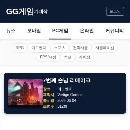
GG게임
기대작
로그인
뉴스
모바일
PC게임
온라인
커뮤니티
RPG
어드벤처
스포츠
전략시뮬
시뮬레이션
FPS/슈팅
액션
레이싱
7번째 손님 리메이크
장르
어드벤처
제작사
Vertigo Games
출시일
2026.06.04
조회수
512회