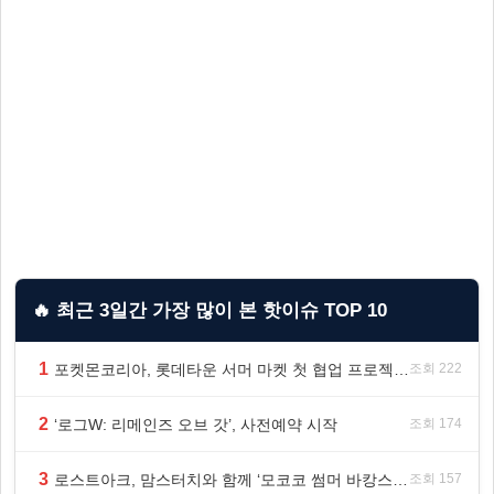
🔥 최근 3일간 가장 많이 본 핫이슈 TOP 10
1
포켓몬코리아, 롯데타운 서머 마켓 첫 협업 프로젝트 ‘포켓몬 별빛낙원’ 개최
조회 222
2
‘로그W: 리메인즈 오브 갓’, 사전예약 시작
조회 174
3
로스트아크, 맘스터치와 함께 ‘모코코 썸머 바캉스 세트’ 출시
조회 157