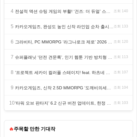
4
전설적 액션 슈팅 게임의 부활! ‘건즈: 더 듀얼’ 스팀(Steam) 8월 14일 정식 오픈
조회 140
5
카카오게임즈, 완성도 높인 신작 라인업 순차 출시 ‘속도’
조회 133
6
그라비티, PC MMORPG ‘라그나로크 제로’ 2026 여름 프로모션 진행!
조회 120
7
슈퍼플래닛 ‘던전 견문록’, 인기 웹툰 기반 방치형 RPG로 글로벌 정식 출시
조회 113
8
‘프로젝트 세카이 컬러풀 스테이지! feat. 하츠네 미쿠’ 온리 샵·페어·그라떼 개최
조회 107
9
카카오게임즈, 신작 2.5D MMORPG ‘도깨비의세계’ 천만 배우 박지훈 광고 모델 발탁
조회 104
10
‘타워 오브 판타지’ 6.2 신규 버전 업데이트, 한정 레플리카 ‘겔피인’ 등장
조회 103
🔥
주목할 만한 기대작