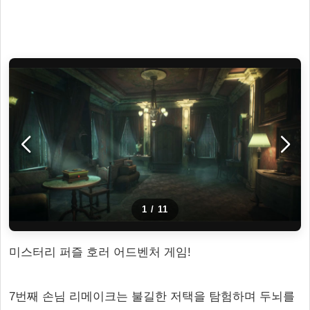
1
/
11
미스터리 퍼즐 호러 어드벤처 게임!
7번째 손님 리메이크는 불길한 저택을 탐험하며 두뇌를