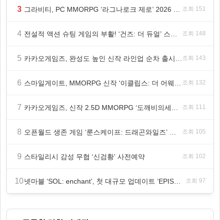
3
그라비티, PC MMORPG ‘라그나로크 제로’ 2026 여름 프로모션 진행!
조회 151
4
전설적 액션 슈팅 게임의 부활! ‘건즈: 더 듀얼’ 스팀(Steam) 8월 14일 정식 오픈
조회 148
5
카카오게임즈, 완성도 높인 신작 라인업 순차 출시 ‘속도’
조회 143
6
스마일게이트, MMORPG 신작 ‘이클립스: 더 어웨이크닝’ 9월 10일 론칭!
조회 132
7
카카오게임즈, 신작 2.5D MMORPG ‘도깨비의세계’ 천만 배우 박지훈 광고 모델 발탁
조회 111
8
오픈월드 생존 게임 ‘룬스케이프: 드래곤와일즈’ 대규모 유저 편의성 개선 및 사이드 퀘스트 업데이트
조회 105
9
스타일리시 감성 무협 ‘신검황’ 사전예약
조회 102
10
넷마블 ‘SOL: enchant’, 첫 대규모 업데이트 ‘EPISODE 01. GENESIS: 신의 전장’ 사전등록 실시
조회 97