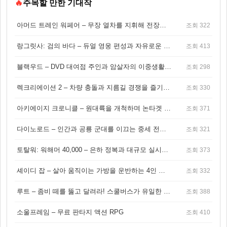
🔥
주목할 만한 기대작
아머드 트레인 워페어 – 무장 열차를 지휘해 전장을 돌파하는 생존 전투 게임
조회 322
랑그릿사: 검의 바다 – 듀얼 영웅 편성과 자유로운 탐험을 결합한 판타지 전략 RPG
조회 413
블랙우드 – DVD 대여점 주인과 암살자의 이중생활을 그린 3인칭 액션 스릴러 게임
조회 298
렉크리에이션 2 – 차량 충돌과 지름길 경쟁을 즐기는 오픈월드 아케이드 레이싱 게임
조회 330
아키에이지 크로니클 – 원대륙을 개척하며 논타겟 전투를 즐기는 오픈월드 MMORPG
조회 371
다이노로드 – 인간과 공룡 군대를 이끄는 중세 전략 액션 RPG
조회 321
토탈워: 워해머 40,000 – 은하 정복과 대규모 실시간 전투가 결합된 전략 게임!
조회 373
셰이디 잡 – 살아 움직이는 가방을 운반하는 4인 협동 물리 어드벤처 게임
조회 332
루트 – 좀비 떼를 뚫고 달려라! 스쿨버스가 유일한 집이 되는 4인 협동 생존 게임
조회 388
소울프레임 – 무료 판타지 액션 RPG
조회 410