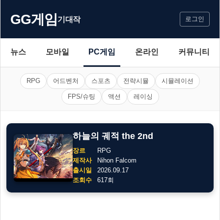
GG게임
기대작
로그인
뉴스
모바일
PC게임
온라인
커뮤니티
RPG
어드벤처
스포츠
전략시뮬
시뮬레이션
FPS/슈팅
액션
레이싱
하늘의 궤적 the 2nd
장르
RPG
제작사
Nihon Falcom
출시일
2026.09.17
조회수
617회