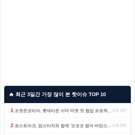
🔥 최근 3일간 가장 많이 본 핫이슈 TOP 10
1
포켓몬코리아, 롯데타운 서머 마켓 첫 협업 프로젝트 ‘포켓몬 별빛낙원’ 개최
조회 237
2
로스트아크, 맘스터치와 함께 ‘모코코 썸머 바캉스 세트’ 출시
조회 164