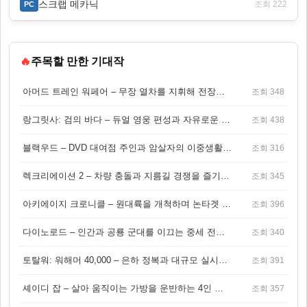
스크랩 메카닉
조회 222
PC
🔥
주목할 만한 기대작
아머드 트레인 워페어 – 무장 열차를 지휘해 전장을 돌파하는 생존 전투 게임
조회 348
랑그릿사: 검의 바다 – 듀얼 영웅 편성과 자유로운 탐험을 결합한 판타지 전략 RPG
조회 438
블랙우드 – DVD 대여점 주인과 암살자의 이중생활을 그린 3인칭 액션 스릴러 게임
조회 316
렉크리에이션 2 – 차량 충돌과 지름길 경쟁을 즐기는 오픈월드 아케이드 레이싱 게임
조회 345
아키에이지 크로니클 – 원대륙을 개척하며 논타겟 전투를 즐기는 오픈월드 MMORPG
조회 396
다이노로드 – 인간과 공룡 군대를 이끄는 중세 전략 액션 RPG
조회 340
토탈워: 워해머 40,000 – 은하 정복과 대규모 실시간 전투가 결합된 전략 게임!
조회 391
셰이디 잡 – 살아 움직이는 가방을 운반하는 4인 협동 물리 어드벤처 게임
조회 357