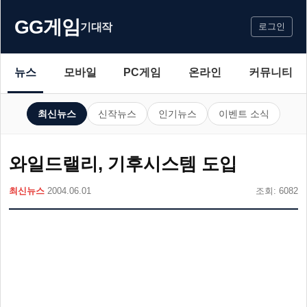
GG게임
기대작
로그인
뉴스
모바일
PC게임
온라인
커뮤니티
최신뉴스
신작뉴스
인기뉴스
이벤트 소식
와일드랠리, 기후시스템 도입
최신뉴스
2004.06.01
조회: 6082