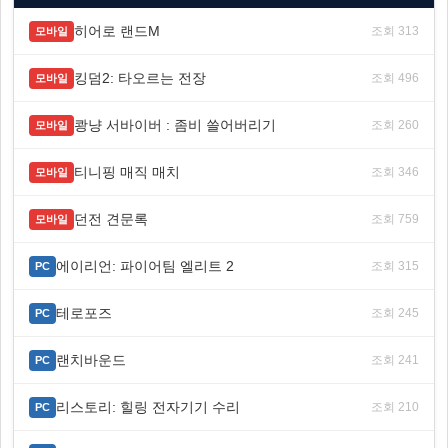
히어로 랜드M
조회 313
모바일
킹덤2: 타오르는 전장
조회 496
모바일
쾅냥 서바이버 : 좀비 쓸어버리기
조회 260
모바일
티니핑 매직 매치
조회 346
모바일
던전 견문록
조회 759
모바일
에이리언: 파이어팀 엘리트 2
조회 315
PC
테로포즈
조회 245
PC
랜치바운드
조회 241
PC
리스토리: 힐링 전자기기 수리
조회 210
PC