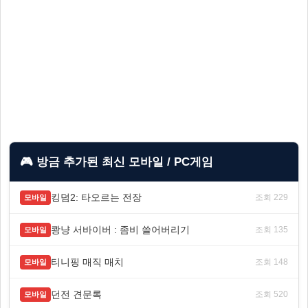
🎮 방금 추가된 최신 모바일 / PC게임
킹덤2: 타오르는 전장
조회 229
모바일
쾅냥 서바이버 : 좀비 쓸어버리기
조회 135
모바일
티니핑 매직 매치
조회 148
모바일
던전 견문록
조회 520
모바일