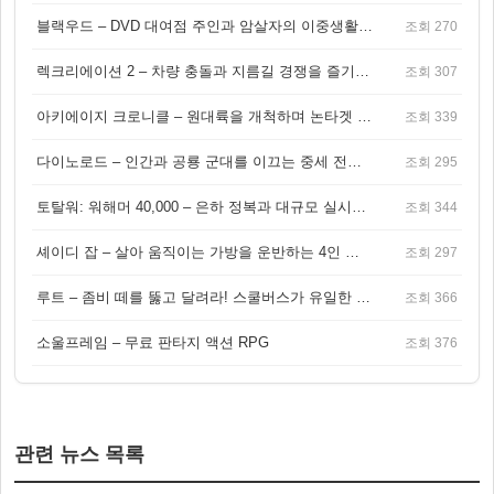
블랙우드 – DVD 대여점 주인과 암살자의 이중생활을 그린 3인칭 액션 스릴러 게임
조회 270
렉크리에이션 2 – 차량 충돌과 지름길 경쟁을 즐기는 오픈월드 아케이드 레이싱 게임
조회 307
아키에이지 크로니클 – 원대륙을 개척하며 논타겟 전투를 즐기는 오픈월드 MMORPG
조회 339
다이노로드 – 인간과 공룡 군대를 이끄는 중세 전략 액션 RPG
조회 295
토탈워: 워해머 40,000 – 은하 정복과 대규모 실시간 전투가 결합된 전략 게임!
조회 344
셰이디 잡 – 살아 움직이는 가방을 운반하는 4인 협동 물리 어드벤처 게임
조회 297
루트 – 좀비 떼를 뚫고 달려라! 스쿨버스가 유일한 집이 되는 4인 협동 생존 게임
조회 366
소울프레임 – 무료 판타지 액션 RPG
조회 376
관련 뉴스 목록