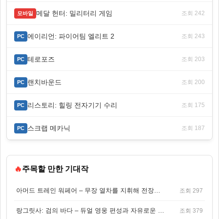
메달 헌터: 밀리터리 게임
조회 242
모바일
에이리언: 파이어팀 엘리트 2
조회 243
PC
테로포즈
조회 203
PC
랜치바운드
조회 200
PC
리스토리: 힐링 전자기기 수리
조회 175
PC
스크랩 메카닉
조회 187
PC
🔥
주목할 만한 기대작
아머드 트레인 워페어 – 무장 열차를 지휘해 전장을 돌파하는 생존 전투 게임
조회 297
랑그릿사: 검의 바다 – 듀얼 영웅 편성과 자유로운 탐험을 결합한 판타지 전략 RPG
조회 379