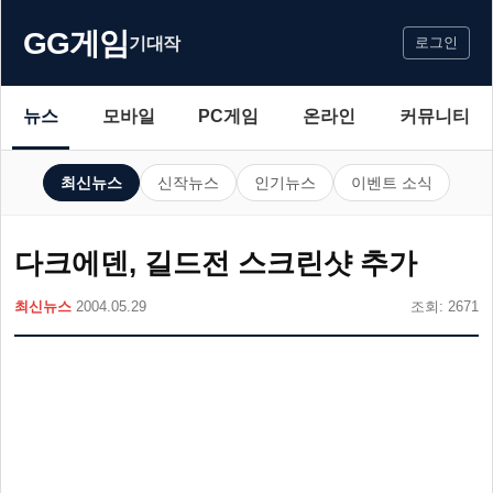
GG게임
기대작
로그인
뉴스
모바일
PC게임
온라인
커뮤니티
최신뉴스
신작뉴스
인기뉴스
이벤트 소식
다크에덴, 길드전 스크린샷 추가
최신뉴스
2004.05.29
조회: 2671