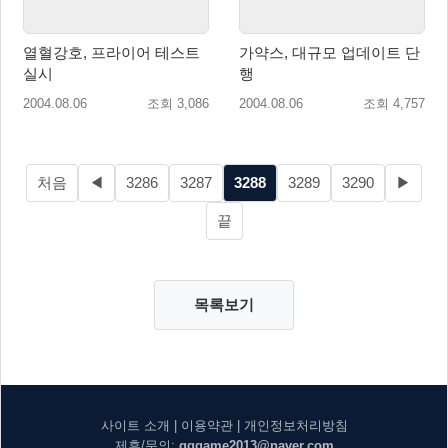
열혈강호, 프라이어 테스트
가약스, 대규모 업데이트 단
실시
행
2004.08.06
조회 3,086
2004.08.06
조회 4,757
처음
◀
3286
3287
3288
3289
3290
▶
끝
목록보기
사이트 소개
|
이용약관
|
개인정보처리방침
제휴/문의:
gggame2013@naver.com