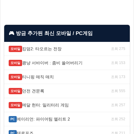
🎮 방금 추가된 최신 모바일 / PC게임
킹덤2: 타오르는 전장
조회 275
모바일
쾅냥 서바이버 : 좀비 쓸어버리기
조회 153
모바일
티니핑 매직 매치
조회 173
모바일
던전 견문록
조회 555
모바일
메달 헌터: 밀리터리 게임
조회 257
모바일
에이리언: 파이어팀 엘리트 2
조회 252
PC
테로포즈
조회 211
PC