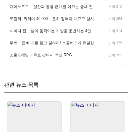
다이노로드 – 인간과 공룡 군대를 이끄는 중세 전략 액션 RPG
조회 310
토탈워: 워해머 40,000 – 은하 정복과 대규모 실시간 전투가 결합된 전략 게임!
조회 354
셰이디 잡 – 살아 움직이는 가방을 운반하는 4인 협동 물리 어드벤처 게임
조회 314
루트 – 좀비 떼를 뚫고 달려라! 스쿨버스가 유일한 집이 되는 4인 협동 생존 게임
조회 375
소울프레임 – 무료 판타지 액션 RPG
조회 392
관련 뉴스 목록