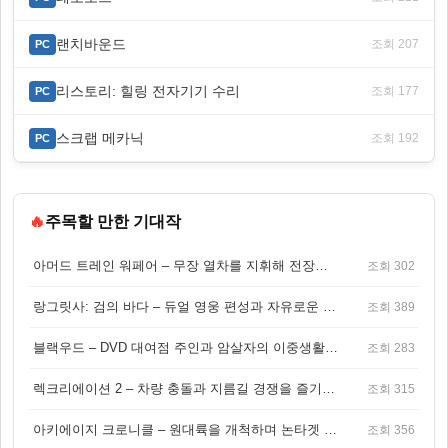
랜치바운드
조회 207
PC
리스토리: 힐링 전자기기 수리
조회 177
PC
스크랩 메카닉
조회 192
PC
🔥
주목할 만한 기대작
아머드 트레인 워페어 – 무장 열차를 지휘해 전장을 돌파하는 생존 전투 게임
조회 302
랑그릿사: 검의 바다 – 듀얼 영웅 편성과 자유로운 탐험을 결합한 판타지 전략 RPG
조회 389
블랙우드 – DVD 대여점 주인과 암살자의 이중생활을 그린 3인칭 액션 스릴러 게임
조회 283
렉크리에이션 2 – 차량 충돌과 지름길 경쟁을 즐기는 오픈월드 아케이드 레이싱 게임
조회 315
아키에이지 크로니클 – 원대륙을 개척하며 논타겟 전투를 즐기는 오픈월드 MMORPG
조회 356