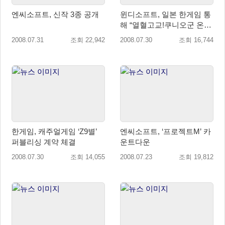
엔씨소프트, 신작 3종 공개
윈디소프트, 일본 한게임 통
해 “열혈고교!쿠니오군 온라
인” 서비스 예정
2008.07.31
조회 22,942
2008.07.30
조회 16,744
한게임, 캐주얼게임 ‘Z9별’
엔씨소프트, ‘프로젝트M’ 카
퍼블리싱 계약 체결
운트다운
2008.07.30
조회 14,055
2008.07.23
조회 19,812