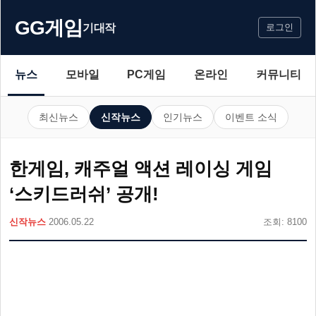
GG게임
기대작
로그인
뉴스
모바일
PC게임
온라인
커뮤니티
최신뉴스
신작뉴스
인기뉴스
이벤트 소식
한게임, 캐주얼 액션 레이싱 게임
‘스키드러쉬’ 공개!
신작뉴스
2006.05.22
조회: 8100