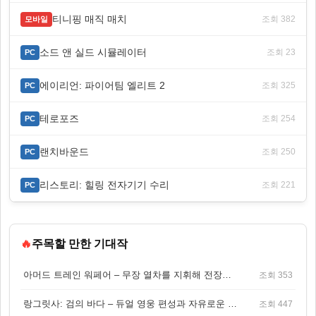
티니핑 매직 매치
조회 382
모바일
소드 앤 실드 시뮬레이터
조회 23
PC
에이리언: 파이어팀 엘리트 2
조회 325
PC
테로포즈
조회 254
PC
랜치바운드
조회 250
PC
리스토리: 힐링 전자기기 수리
조회 221
PC
🔥
주목할 만한 기대작
아머드 트레인 워페어 – 무장 열차를 지휘해 전장을 돌파하는 생존 전투 게임
조회 353
랑그릿사: 검의 바다 – 듀얼 영웅 편성과 자유로운 탐험을 결합한 판타지 전략 RPG
조회 447