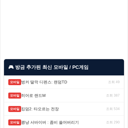
🎮 방금 추가된 최신 모바일 / PC게임
벙커 딸깍 디펜스: 랜덤TD
조회 49
모바일
히어로 랜드M
조회 387
모바일
킹덤2: 타오르는 전장
조회 534
모바일
쾅냥 서바이버 : 좀비 쓸어버리기
조회 290
모바일