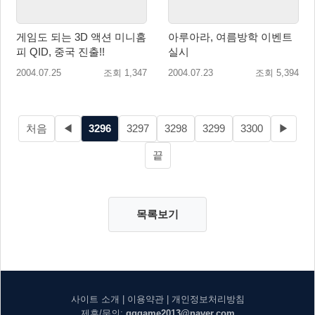
게임도 되는 3D 액션 미니홈
아루아라, 여름방학 이벤트
피 QID, 중국 진출!!
실시
2004.07.25
조회 1,347
2004.07.23
조회 5,394
처음
◀
3296
3297
3298
3299
3300
▶
끝
목록보기
사이트 소개
|
이용약관
|
개인정보처리방침
제휴/문의:
gggame2013@naver.com