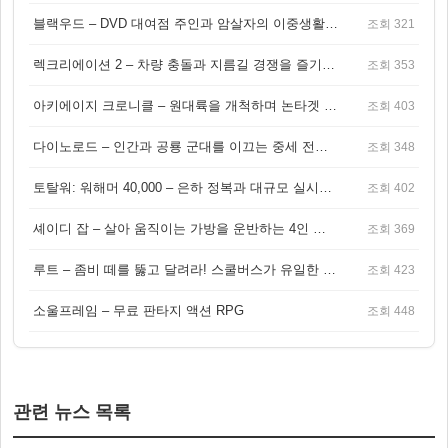
블랙우드 – DVD 대여점 주인과 암살자의 이중생활을 그린 3인칭 액션 스릴러 게임
조회 321
렉크리에이션 2 – 차량 충돌과 지름길 경쟁을 즐기는 오픈월드 아케이드 레이싱 게임
조회 353
아키에이지 크로니클 – 원대륙을 개척하며 논타겟 전투를 즐기는 오픈월드 MMORPG
조회 403
다이노로드 – 인간과 공룡 군대를 이끄는 중세 전략 액션 RPG
조회 348
토탈워: 워해머 40,000 – 은하 정복과 대규모 실시간 전투가 결합된 전략 게임!
조회 402
셰이디 잡 – 살아 움직이는 가방을 운반하는 4인 협동 물리 어드벤처 게임
조회 369
루트 – 좀비 떼를 뚫고 달려라! 스쿨버스가 유일한 집이 되는 4인 협동 생존 게임
조회 423
소울프레임 – 무료 판타지 액션 RPG
조회 448
관련 뉴스 목록