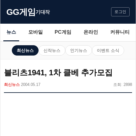
GG게임
기대작
로그인
뉴스
모바일
PC게임
온라인
커뮤니티
최신뉴스
신작뉴스
인기뉴스
이벤트 소식
블리츠1941, 1차 클베 추가모집
최신뉴스
2004.05.17
조회: 2898