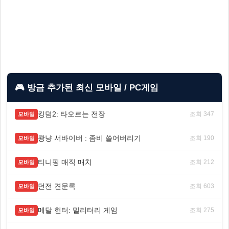
🎮 방금 추가된 최신 모바일 / PC게임
킹덤2: 타오르는 전장
조회 347
모바일
쾅냥 서바이버 : 좀비 쓸어버리기
조회 190
모바일
티니핑 매직 매치
조회 212
모바일
던전 견문록
조회 603
모바일
메달 헌터: 밀리터리 게임
조회 275
모바일