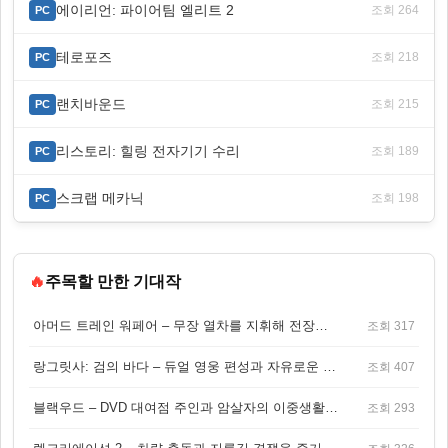
에이리언: 파이어팀 엘리트 2
조회 264
PC
테로포즈
조회 218
PC
랜치바운드
조회 215
PC
리스토리: 힐링 전자기기 수리
조회 189
PC
스크랩 메카닉
조회 198
PC
🔥
주목할 만한 기대작
아머드 트레인 워페어 – 무장 열차를 지휘해 전장을 돌파하는 생존 전투 게임
조회 317
랑그릿사: 검의 바다 – 듀얼 영웅 편성과 자유로운 탐험을 결합한 판타지 전략 RPG
조회 407
블랙우드 – DVD 대여점 주인과 암살자의 이중생활을 그린 3인칭 액션 스릴러 게임
조회 293