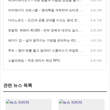
렉크리에이션 2 – 차량 충돌과 지름길 경쟁을 즐기는 오픈월드 아케이드 레이싱 게임
조회 326
아키에이지 크로니클 – 원대륙을 개척하며 논타겟 전투를 즐기는 오픈월드 MMORPG
조회 366
다이노로드 – 인간과 공룡 군대를 이끄는 중세 전략 액션 RPG
조회 316
토탈워: 워해머 40,000 – 은하 정복과 대규모 실시간 전투가 결합된 전략 게임!
조회 368
셰이디 잡 – 살아 움직이는 가방을 운반하는 4인 협동 물리 어드벤처 게임
조회 324
루트 – 좀비 떼를 뚫고 달려라! 스쿨버스가 유일한 집이 되는 4인 협동 생존 게임
조회 383
소울프레임 – 무료 판타지 액션 RPG
조회 405
관련 뉴스 목록