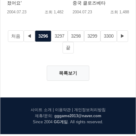
졌어요’
중국 클로즈베타
2004.07.23
조회 1,482
2004.07.23
조회 1,488
처음
◀
3296
3297
3298
3299
3300
▶
끝
목록보기
사이트 소개
|
이용약관
|
개인정보처리방침
제휴/문의:
gggame2013@naver.com
Since 2004
GG게임
. All rights reserved.