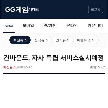
GG게임
기대작
로그인
뉴스
모바일
PC게임
온라인
커뮤니티
최신뉴스
신작뉴스
인기뉴스
이벤트 소식
건바운드, 자사 독립 서비스실시예정
최신뉴스
2004.05.17
조회: 5602