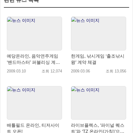
관련 뉴스 목록
예당온라인, 음악연주게임
한게임, 낚시게임 ‘출조낚시
‘밴드마스터’ 퍼블리싱 계약
왕’ 계약 체결
체결
2009.03.10
조회 12,074
2009.03.06
조회 13,056
배틀필드 온라인, 티저사이
라이브플렉스, ‘파이널 퀘스
트 오픈!
트’와 ‘TZ 온라인(가칭)’으로