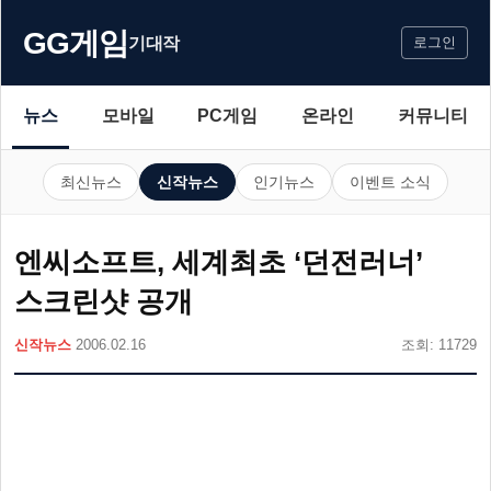
GG게임
기대작
로그인
뉴스
모바일
PC게임
온라인
커뮤니티
최신뉴스
신작뉴스
인기뉴스
이벤트 소식
엔씨소프트, 세계최초 ‘던전러너’
스크린샷 공개
신작뉴스
2006.02.16
조회: 11729