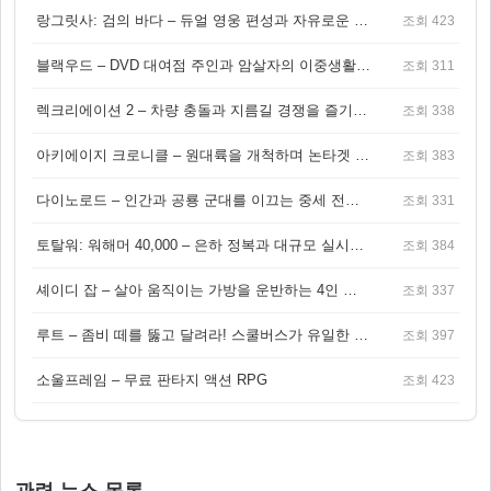
랑그릿사: 검의 바다 – 듀얼 영웅 편성과 자유로운 탐험을 결합한 판타지 전략 RPG
조회 423
블랙우드 – DVD 대여점 주인과 암살자의 이중생활을 그린 3인칭 액션 스릴러 게임
조회 311
렉크리에이션 2 – 차량 충돌과 지름길 경쟁을 즐기는 오픈월드 아케이드 레이싱 게임
조회 338
아키에이지 크로니클 – 원대륙을 개척하며 논타겟 전투를 즐기는 오픈월드 MMORPG
조회 383
다이노로드 – 인간과 공룡 군대를 이끄는 중세 전략 액션 RPG
조회 331
토탈워: 워해머 40,000 – 은하 정복과 대규모 실시간 전투가 결합된 전략 게임!
조회 384
셰이디 잡 – 살아 움직이는 가방을 운반하는 4인 협동 물리 어드벤처 게임
조회 337
루트 – 좀비 떼를 뚫고 달려라! 스쿨버스가 유일한 집이 되는 4인 협동 생존 게임
조회 397
소울프레임 – 무료 판타지 액션 RPG
조회 423