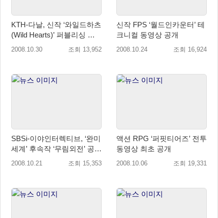
KTH-다날, 신작 ‘와일드하츠
신작 FPS ‘월드인카운터’ 테
(Wild Hearts)’ 퍼블리싱 계
크니컬 동영상 공개
약 체결
2008.10.30
조회 13,952
2008.10.24
조회 16,924
SBSi-이야인터렉티브, ‘완미
액션 RPG ‘퍼핏티어즈’ 전투
세계’ 후속작 ‘무림외전’ 공동
동영상 최초 공개
런칭
2008.10.21
조회 15,353
2008.10.06
조회 19,331