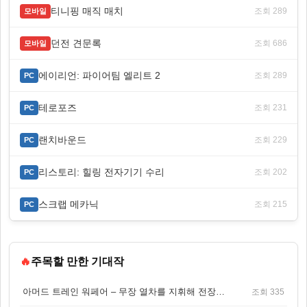
티니핑 매직 매치
조회 289
모바일
던전 견문록
조회 686
모바일
에이리언: 파이어팀 엘리트 2
조회 289
PC
테로포즈
조회 231
PC
랜치바운드
조회 229
PC
리스토리: 힐링 전자기기 수리
조회 202
PC
스크랩 메카닉
조회 215
PC
🔥
주목할 만한 기대작
아머드 트레인 워페어 – 무장 열차를 지휘해 전장을 돌파하는 생존 전투 게임
조회 335