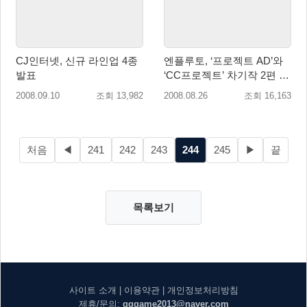
CJ인터넷, 신규 라인업 4종
엔플루토, ‘프로젝트 AD’와
발표
‘CC프로젝트’ 차기작 2편 전
격 공개
2008.09.10
조회 13,982
2008.08.26
조회 16,163
처음
◀
241
242
243
244
245
▶
끝
목록보기
사이트 소개
|
이용약관
|
개인정보처리방침
제휴/문의:
gggame2013@naver.com