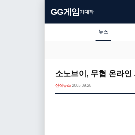
GG게임
기대작
뉴스
소노브이, 무협 온라인 게임
신작뉴스
2005.09.28