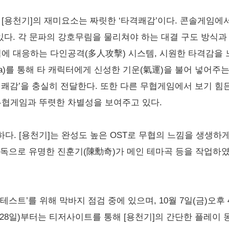
 [용천기]의 재미요소는 짜릿한 ‘타격쾌감’이다. 콘솔게임에
 있다. 각 문파의 강호무림을 물리쳐야 하는 대결 구도 방식
에 대응하는 다인공격(多人攻擊) 시스템, 시원한 타격감을 느낄 수
ra)를 통해 타 캐릭터에게 신성한 기운(氣運)을 불어 넣어주는
격쾌감’을 충실히 전달한다. 또한 다른 무협게임에서 보기 
무협게임과 뚜렷한 차별성을 보여주고 있다.
하다. [용천기]는 완성도 높은 OST로 무협의 느낌을 생생
독으로 유명한 진훈기(陳勳奇)가 메인 테마곡 등을 작업하였
테스트’를 위해 막바지 점검 중에 있으며, 10월 7일(금)오후 4
28일)부터는 티저사이트를 통해 [용천기]의 간단한 플레이 동