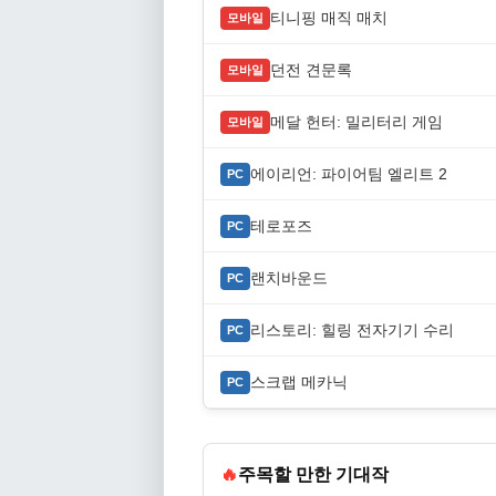
티니핑 매직 매치
모바일
던전 견문록
모바일
메달 헌터: 밀리터리 게임
모바일
에이리언: 파이어팀 엘리트 2
PC
테로포즈
PC
랜치바운드
PC
리스토리: 힐링 전자기기 수리
PC
스크랩 메카닉
PC
🔥
주목할 만한 기대작