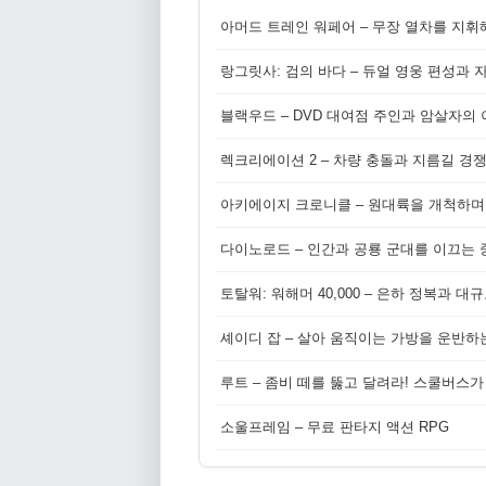
아머드 트레인 워페어 – 무장 열차를 지휘
랑그릿사: 검의 바다 – 듀얼 영웅 편성과 
블랙우드 – DVD 대여점 주인과 암살자의
렉크리에이션 2 – 차량 충돌과 지름길 경
아키에이지 크로니클 – 원대륙을 개척하며
다이노로드 – 인간과 공룡 군대를 이끄는 중
토탈워: 워해머 40,000 – 은하 정복과 
셰이디 잡 – 살아 움직이는 가방을 운반하
루트 – 좀비 떼를 뚫고 달려라! 스쿨버스가
소울프레임 – 무료 판타지 액션 RPG