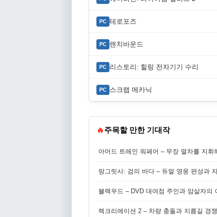
테로포즈
PC
랜치바운드
PC
리스토리: 힐링 전자기기 수리
PC
스크랩 메카닉
PC
🔥
주목할 만한 기대작
아머드 트레인 워페어 – 무장 열차를 지휘
랑그릿사: 검의 바다 – 듀얼 영웅 편성과 
블랙우드 – DVD 대여점 주인과 암살자의
렉크리에이션 2 – 차량 충돌과 지름길 경