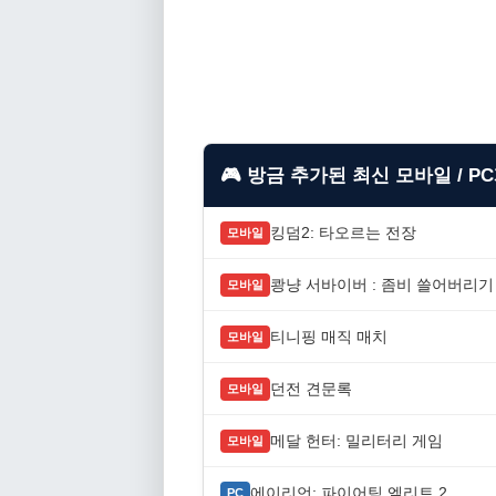
🎮 방금 추가된 최신 모바일 / P
킹덤2: 타오르는 전장
모바일
쾅냥 서바이버 : 좀비 쓸어버리기
모바일
티니핑 매직 매치
모바일
던전 견문록
모바일
메달 헌터: 밀리터리 게임
모바일
에이리언: 파이어팀 엘리트 2
PC