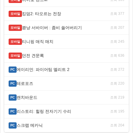
킹덤2: 타오르는 전장
조회 377
모바일
쾅냥 서바이버 : 좀비 쓸어버리기
조회 207
모바일
티니핑 매직 매치
조회 245
모바일
던전 견문록
조회 636
모바일
에이리언: 파이어팀 엘리트 2
조회 272
PC
테로포즈
조회 220
PC
랜치바운드
조회 219
PC
리스토리: 힐링 전자기기 수리
조회 195
PC
스크랩 메카닉
조회 204
PC