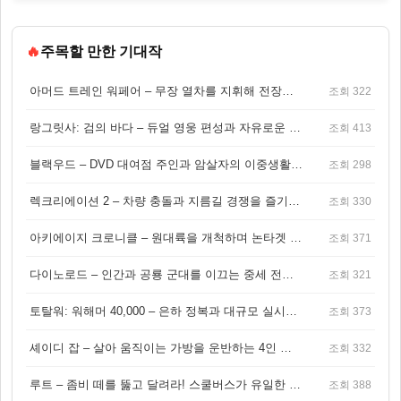
🔥
주목할 만한 기대작
아머드 트레인 워페어 – 무장 열차를 지휘해 전장을 돌파하는 생존 전투 게임
조회 322
랑그릿사: 검의 바다 – 듀얼 영웅 편성과 자유로운 탐험을 결합한 판타지 전략 RPG
조회 413
블랙우드 – DVD 대여점 주인과 암살자의 이중생활을 그린 3인칭 액션 스릴러 게임
조회 298
렉크리에이션 2 – 차량 충돌과 지름길 경쟁을 즐기는 오픈월드 아케이드 레이싱 게임
조회 330
아키에이지 크로니클 – 원대륙을 개척하며 논타겟 전투를 즐기는 오픈월드 MMORPG
조회 371
다이노로드 – 인간과 공룡 군대를 이끄는 중세 전략 액션 RPG
조회 321
토탈워: 워해머 40,000 – 은하 정복과 대규모 실시간 전투가 결합된 전략 게임!
조회 373
셰이디 잡 – 살아 움직이는 가방을 운반하는 4인 협동 물리 어드벤처 게임
조회 332
루트 – 좀비 떼를 뚫고 달려라! 스쿨버스가 유일한 집이 되는 4인 협동 생존 게임
조회 388