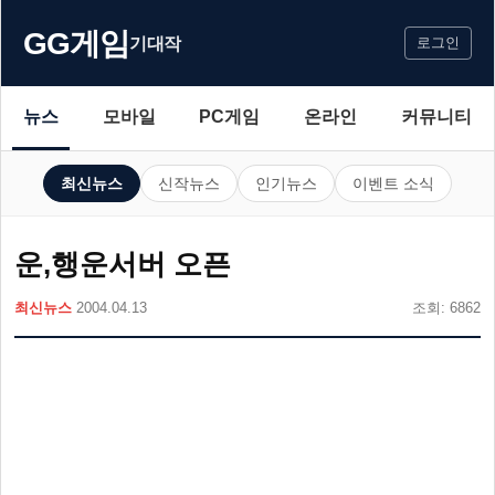
GG게임
기대작
로그인
뉴스
모바일
PC게임
온라인
커뮤니티
최신뉴스
신작뉴스
인기뉴스
이벤트 소식
운,행운서버 오픈
최신뉴스
2004.04.13
조회: 6862