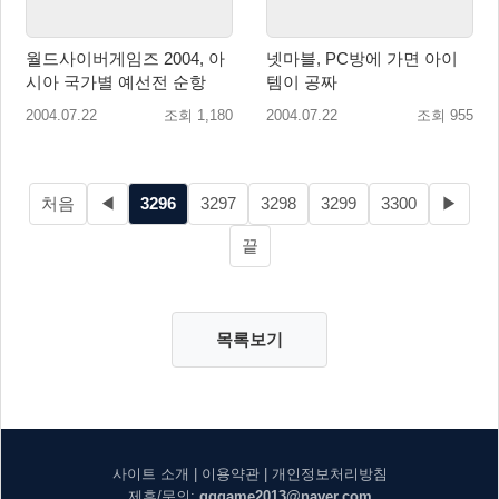
월드사이버게임즈 2004, 아
넷마블, PC방에 가면 아이
시아 국가별 예선전 순항
템이 공짜
2004.07.22
조회 1,180
2004.07.22
조회 955
처음
◀
3296
3297
3298
3299
3300
▶
끝
목록보기
사이트 소개
|
이용약관
|
개인정보처리방침
제휴/문의:
gggame2013@naver.com