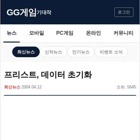
GG게임
기대작
로그인
뉴스
모바일
PC게임
온라인
커뮤니티
최신뉴스
신작뉴스
인기뉴스
이벤트 소식
프리스트, 데이터 초기화
최신뉴스
2004.04.12
조회: 5645