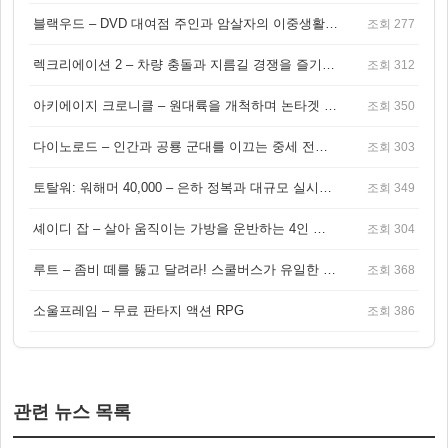
블랙우드 – DVD 대여점 주인과 암살자의 이중생활을 그린 3인칭 액션 스릴러 게임
조회 277
렉크리에이션 2 – 차량 충돌과 지름길 경쟁을 즐기는 오픈월드 아케이드 레이싱 게임
조회 312
아키에이지 크로니클 – 원대륙을 개척하며 논타겟 전투를 즐기는 오픈월드 MMORPG
조회 350
다이노로드 – 인간과 공룡 군대를 이끄는 중세 전략 액션 RPG
조회 303
토탈워: 워해머 40,000 – 은하 정복과 대규모 실시간 전투가 결합된 전략 게임!
조회 349
셰이디 잡 – 살아 움직이는 가방을 운반하는 4인 협동 물리 어드벤처 게임
조회 304
루트 – 좀비 떼를 뚫고 달려라! 스쿨버스가 유일한 집이 되는 4인 협동 생존 게임
조회 368
소울프레임 – 무료 판타지 액션 RPG
조회 386
관련 뉴스 목록