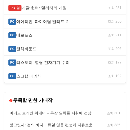
메달 헌터: 밀리터리 게임
조회 251
모바일
에이리언: 파이어팀 엘리트 2
조회 250
PC
테로포즈
조회 211
PC
랜치바운드
조회 206
PC
리스토리: 힐링 전자기기 수리
조회 177
PC
스크랩 메카닉
조회 192
PC
🔥
주목할 만한 기대작
아머드 트레인 워페어 – 무장 열차를 지휘해 전장을 돌파하는 생존 전투 게임
조회 301
랑그릿사: 검의 바다 – 듀얼 영웅 편성과 자유로운 탐험을 결합한 판타지 전략 RPG
조회 385