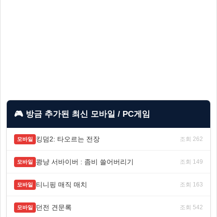
🎮 방금 추가된 최신 모바일 / PC게임
킹덤2: 타오르는 전장
조회 262
모바일
쾅냥 서바이버 : 좀비 쓸어버리기
조회 149
모바일
티니핑 매직 매치
조회 163
모바일
던전 견문록
조회 542
모바일