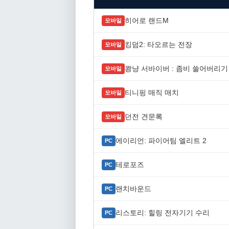
히어로 랜드M
모바일
킹덤2: 타오르는 전장
모바일
쾅냥 서바이버 : 좀비 쓸어버리기
모바일
티니핑 매직 매치
모바일
던전 견문록
모바일
에이리언: 파이어팀 엘리트 2
PC
테로포즈
PC
랜치바운드
PC
리스토리: 힐링 전자기기 수리
PC