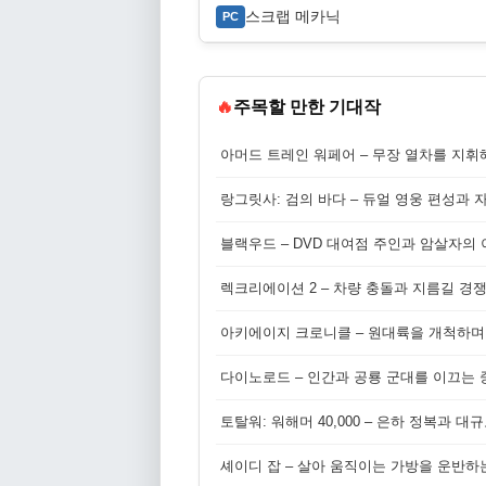
스크랩 메카닉
PC
🔥
주목할 만한 기대작
아머드 트레인 워페어 – 무장 열차를 지휘
랑그릿사: 검의 바다 – 듀얼 영웅 편성과 
블랙우드 – DVD 대여점 주인과 암살자의
렉크리에이션 2 – 차량 충돌과 지름길 경
아키에이지 크로니클 – 원대륙을 개척하며
다이노로드 – 인간과 공룡 군대를 이끄는 중
토탈워: 워해머 40,000 – 은하 정복과 
셰이디 잡 – 살아 움직이는 가방을 운반하