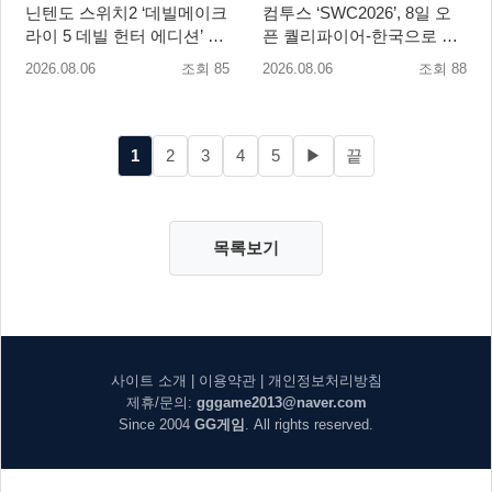
닌텐도 스위치2 ‘데빌메이크
컴투스 ‘SWC2026’, 8일 오
라이 5 데빌 헌터 에디션’ 패
픈 퀄리파이어-한국으로 시
키지 제품 8월 7일 예약판매
즌 개막!
2026.08.06
조회 85
2026.08.06
조회 88
개시
1
2
3
4
5
▶
끝
목록보기
사이트 소개
|
이용약관
|
개인정보처리방침
제휴/문의:
gggame2013@naver.com
Since 2004
GG게임
. All rights reserved.