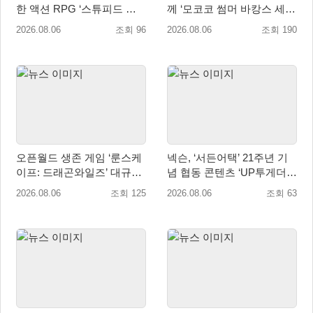
한 액션 RPG ‘스튜피드 네
께 ‘모코코 썸머 바캉스 세
버 다이즈’ 패키지판 예약판
트’ 출시
2026.08.06
조회 96
2026.08.06
조회 190
매 개시
오픈월드 생존 게임 ‘룬스케
넥슨, ‘서든어택’ 21주년 기
이프: 드래곤와일즈’ 대규모
념 협동 콘텐츠 ‘UP투게더’
유저 편의성 개선 및 사이드
업데이트
2026.08.06
조회 125
2026.08.06
조회 63
퀘스트 업데이트