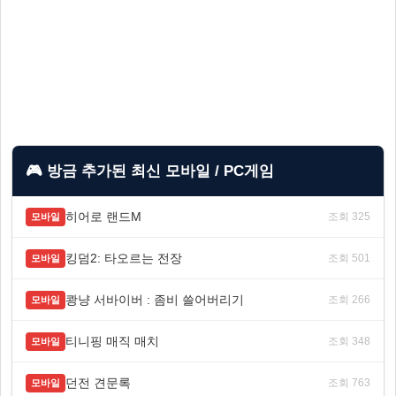
🎮 방금 추가된 최신 모바일 / PC게임
히어로 랜드M
조회 325
모바일
킹덤2: 타오르는 전장
조회 501
모바일
쾅냥 서바이버 : 좀비 쓸어버리기
조회 266
모바일
티니핑 매직 매치
조회 348
모바일
던전 견문록
조회 763
모바일