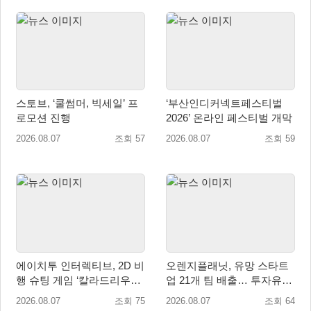
스토브, ‘쿨썸머, 빅세일’ 프
‘부산인디커넥트페스티벌
로모션 진행
2026’ 온라인 페스티벌 개막
2026.08.07
조회 57
2026.08.07
조회 59
에이치투 인터렉티브, 2D 비
오렌지플래닛, 유망 스타트
행 슈팅 게임 ‘칼라드리우스
업 21개 팀 배출… 투자유치∙
2/다크 엘레멘트’ 올 겨울 전
매출성장 성과 눈길
2026.08.07
조회 75
2026.08.07
조회 64
세계 출시 예정