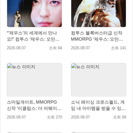
“’제우스’의 세계에서 만나
컴투스 블록버스터급 신작
요!” 컴투스 ‘제우스: 오만의
MMORPG ‘제우스: 오만의
신’ 쇼케이스 찾은 배우 박지
신’, 8월 26일 출시!
2026.08.07
조회 94
2026.08.07
조회 141
현
스마일게이트, MMORPG
소닉 레이싱 크로스월드, 게
신작 ‘이클립스: 더 어웨이크
임 내 아이템을 받을 수 있는
닝’ 9월 10일 론칭!
‘레전드 대회 라운드 7’ 개최!
2026.08.07
조회 270
2026.08.07
조회 68