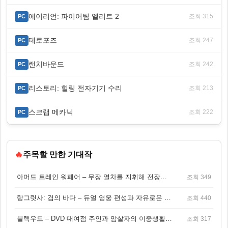
에이리언: 파이어팀 엘리트 2
조회 315
PC
테로포즈
조회 247
PC
랜치바운드
조회 242
PC
리스토리: 힐링 전자기기 수리
조회 213
PC
스크랩 메카닉
조회 222
PC
🔥
주목할 만한 기대작
아머드 트레인 워페어 – 무장 열차를 지휘해 전장을 돌파하는 생존 전투 게임
조회 349
랑그릿사: 검의 바다 – 듀얼 영웅 편성과 자유로운 탐험을 결합한 판타지 전략 RPG
조회 440
블랙우드 – DVD 대여점 주인과 암살자의 이중생활을 그린 3인칭 액션 스릴러 게임
조회 317