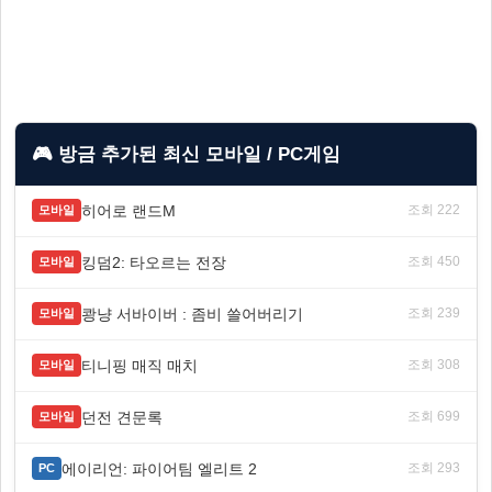
🎮 방금 추가된 최신 모바일 / PC게임
히어로 랜드M
조회 222
모바일
킹덤2: 타오르는 전장
조회 450
모바일
쾅냥 서바이버 : 좀비 쓸어버리기
조회 239
모바일
티니핑 매직 매치
조회 308
모바일
던전 견문록
조회 699
모바일
에이리언: 파이어팀 엘리트 2
조회 293
PC