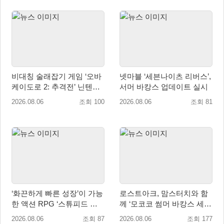
비대칭 술래잡기 게임 ‘오바
넷마블 ‘세븐나이츠 리버스’,
케이도로 2: 추격전’ 닌텐도
서머 바캉스 업데이트 실시
eShop 출시
2026.08.06
조회 100
2026.08.06
조회 81
‘화끈하게 빠른 성장’이 가능
로스트아크, 맘스터치와 함
한 액션 RPG ‘스튜피드 네
께 ‘모코코 썸머 바캉스 세
버 다이즈’ 패키지판 예약판
트’ 출시
2026.08.06
조회 87
2026.08.06
조회 177