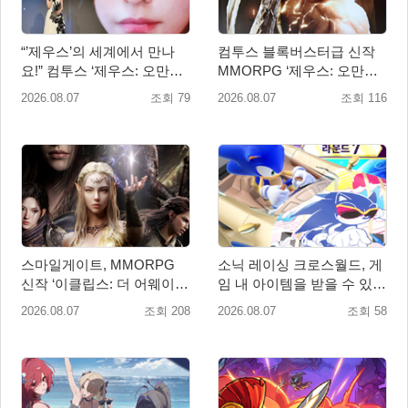
“’제우스’의 세계에서 만나
컴투스 블록버스터급 신작
요!” 컴투스 ‘제우스: 오만의
MMORPG ‘제우스: 오만의
신’ 쇼케이스 찾은 배우 박지
신’, 8월 26일 출시!
2026.08.07
조회 79
2026.08.07
조회 116
현
스마일게이트, MMORPG
소닉 레이싱 크로스월드, 게
신작 ‘이클립스: 더 어웨이크
임 내 아이템을 받을 수 있는
닝’ 9월 10일 론칭!
‘레전드 대회 라운드 7’ 개최!
2026.08.07
조회 208
2026.08.07
조회 58