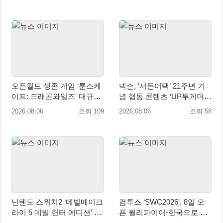
매 개시
오픈월드 생존 게임 ‘룬스케
넥슨, ‘서든어택’ 21주년 기
이프: 드래곤와일즈’ 대규모
념 협동 콘텐츠 ‘UP투게더’
유저 편의성 개선 및 사이드
업데이트
2026.08.06
조회 109
2026.08.06
조회 58
퀘스트 업데이트
닌텐도 스위치2 ‘데빌메이크
컴투스 ‘SWC2026’, 8일 오
라이 5 데빌 헌터 에디션’ 패
픈 퀄리파이어-한국으로 시
키지 제품 8월 7일 예약판매
즌 개막!