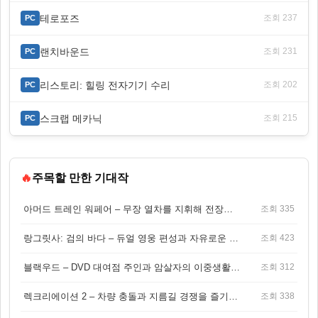
테로포즈
조회 237
PC
랜치바운드
조회 231
PC
리스토리: 힐링 전자기기 수리
조회 202
PC
스크랩 메카닉
조회 215
PC
🔥
주목할 만한 기대작
아머드 트레인 워페어 – 무장 열차를 지휘해 전장을 돌파하는 생존 전투 게임
조회 335
랑그릿사: 검의 바다 – 듀얼 영웅 편성과 자유로운 탐험을 결합한 판타지 전략 RPG
조회 423
블랙우드 – DVD 대여점 주인과 암살자의 이중생활을 그린 3인칭 액션 스릴러 게임
조회 312
렉크리에이션 2 – 차량 충돌과 지름길 경쟁을 즐기는 오픈월드 아케이드 레이싱 게임
조회 338