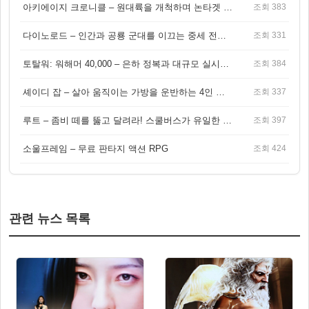
아키에이지 크로니클 – 원대륙을 개척하며 논타겟 전투를 즐기는 오픈월드 MMORPG
조회 383
다이노로드 – 인간과 공룡 군대를 이끄는 중세 전략 액션 RPG
조회 331
토탈워: 워해머 40,000 – 은하 정복과 대규모 실시간 전투가 결합된 전략 게임!
조회 384
셰이디 잡 – 살아 움직이는 가방을 운반하는 4인 협동 물리 어드벤처 게임
조회 337
루트 – 좀비 떼를 뚫고 달려라! 스쿨버스가 유일한 집이 되는 4인 협동 생존 게임
조회 397
소울프레임 – 무료 판타지 액션 RPG
조회 424
관련 뉴스 목록