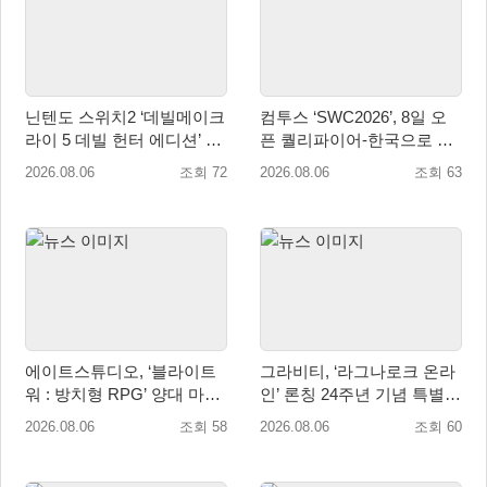
닌텐도 스위치2 ‘데빌메이크
컴투스 ‘SWC2026’, 8일 오
라이 5 데빌 헌터 에디션’ 패
픈 퀄리파이어-한국으로 시
키지 제품 8월 7일 예약판매
즌 개막!
2026.08.06
조회 72
2026.08.06
조회 63
개시
에이트스튜디오, ‘블라이트
그라비티, ‘라그나로크 온라
워 : 방치형 RPG’ 양대 마켓
인’ 론칭 24주년 기념 특별
인기 순위 1위 달성
감사 축제 실시!
2026.08.06
조회 58
2026.08.06
조회 60