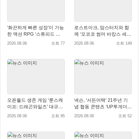
‘화끈하게 빠른 성장’이 가능
로스트아크, 맘스터치와 함
한 액션 RPG ‘스튜피드 네
께 ‘모코코 썸머 바캉스 세
버 다이즈’ 패키지판 예약판
트’ 출시
2026.08.06
조회 77
2026.08.06
조회 149
매 개시
오픈월드 생존 게임 ‘룬스케
넥슨, ‘서든어택’ 21주년 기
이프: 드래곤와일즈’ 대규모
념 협동 콘텐츠 ‘UP투게더’
유저 편의성 개선 및 사이드
업데이트
2026.08.06
조회 95
2026.08.06
조회 52
퀘스트 업데이트