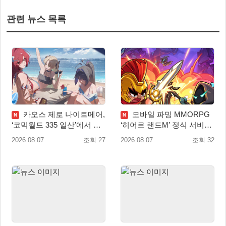
관련 뉴스 목록
카오스 제로 나이트메어,
모바일 파밍 MMORPG
N
N
‘코믹월드 335 일산’에서 이
‘히어로 랜드M’ 정식 서비스
용자 소통 예고
돌입
2026.08.07
조회 27
2026.08.07
조회 32