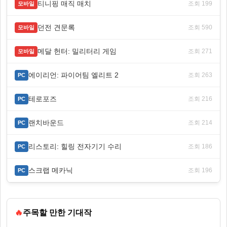
티니핑 매직 매치
조회 199
모바일
던전 견문록
조회 590
모바일
메달 헌터: 밀리터리 게임
조회 271
모바일
에이리언: 파이어팀 엘리트 2
조회 263
PC
테로포즈
조회 216
PC
랜치바운드
조회 214
PC
리스토리: 힐링 전자기기 수리
조회 186
PC
스크랩 메카닉
조회 196
PC
🔥
주목할 만한 기대작