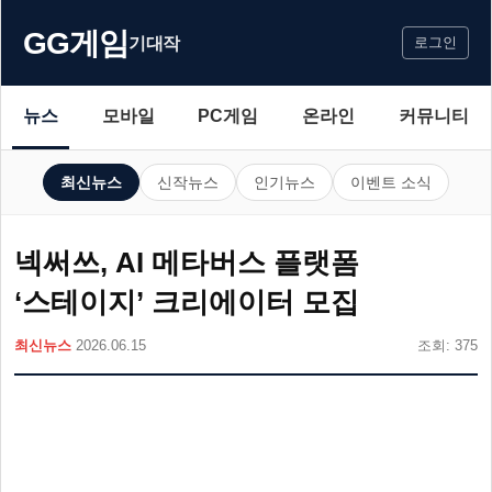
GG게임
기대작
로그인
뉴스
모바일
PC게임
온라인
커뮤니티
최신뉴스
신작뉴스
인기뉴스
이벤트 소식
넥써쓰, AI 메타버스 플랫폼
‘스테이지’ 크리에이터 모집
최신뉴스
2026.06.15
조회: 375