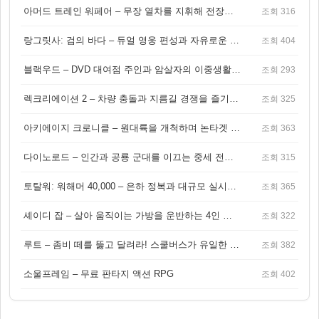
아머드 트레인 워페어 – 무장 열차를 지휘해 전장을 돌파하는 생존 전투 게임
조회 316
랑그릿사: 검의 바다 – 듀얼 영웅 편성과 자유로운 탐험을 결합한 판타지 전략 RPG
조회 404
블랙우드 – DVD 대여점 주인과 암살자의 이중생활을 그린 3인칭 액션 스릴러 게임
조회 293
렉크리에이션 2 – 차량 충돌과 지름길 경쟁을 즐기는 오픈월드 아케이드 레이싱 게임
조회 325
아키에이지 크로니클 – 원대륙을 개척하며 논타겟 전투를 즐기는 오픈월드 MMORPG
조회 363
다이노로드 – 인간과 공룡 군대를 이끄는 중세 전략 액션 RPG
조회 315
토탈워: 워해머 40,000 – 은하 정복과 대규모 실시간 전투가 결합된 전략 게임!
조회 365
셰이디 잡 – 살아 움직이는 가방을 운반하는 4인 협동 물리 어드벤처 게임
조회 322
루트 – 좀비 떼를 뚫고 달려라! 스쿨버스가 유일한 집이 되는 4인 협동 생존 게임
조회 382
소울프레임 – 무료 판타지 액션 RPG
조회 402