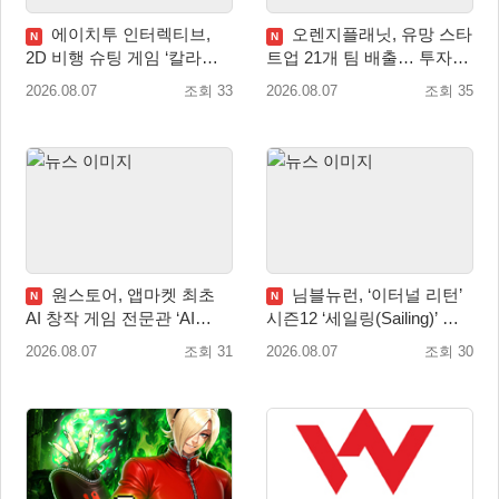
에이치투 인터렉티브,
오렌지플래닛, 유망 스타
N
N
2D 비행 슈팅 게임 ‘칼라드
트업 21개 팀 배출… 투자유
리우스2/다크 엘레멘트’ 올
치∙매출성장 성과 눈길
2026.08.07
조회 33
2026.08.07
조회 35
겨울 전 세계 출시 예정
원스토어, 앱마켓 최초
님블뉴런, ‘이터널 리턴’
N
N
AI 창작 게임 전문관 ‘AI
시즌12 ‘세일링(Sailing)’ 프
Games’ 오픈
리시즌 시작
2026.08.07
조회 31
2026.08.07
조회 30