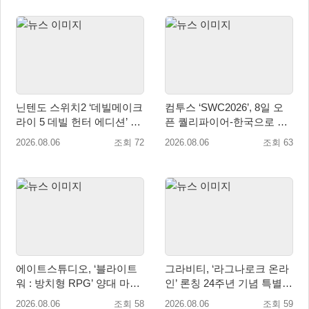
닌텐도 스위치2 ‘데빌메이크
컴투스 ‘SWC2026’, 8일 오
라이 5 데빌 헌터 에디션’ 패
픈 퀄리파이어-한국으로 시
키지 제품 8월 7일 예약판매
즌 개막!
2026.08.06
조회 72
2026.08.06
조회 63
개시
에이트스튜디오, ‘블라이트
그라비티, ‘라그나로크 온라
워 : 방치형 RPG’ 양대 마켓
인’ 론칭 24주년 기념 특별
인기 순위 1위 달성
감사 축제 실시!
2026.08.06
조회 58
2026.08.06
조회 59