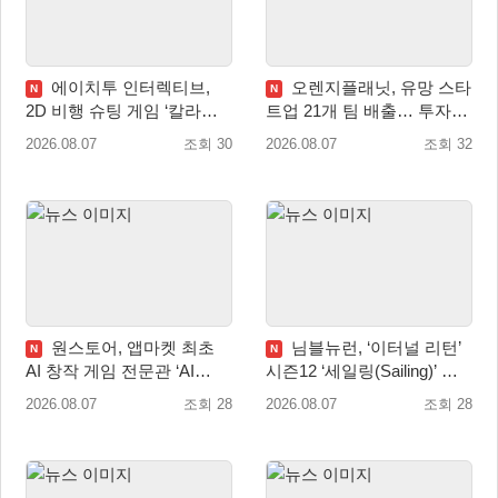
에이치투 인터렉티브,
오렌지플래닛, 유망 스타
N
N
2D 비행 슈팅 게임 ‘칼라드
트업 21개 팀 배출… 투자유
리우스2/다크 엘레멘트’ 올
치∙매출성장 성과 눈길
2026.08.07
조회 30
2026.08.07
조회 32
겨울 전 세계 출시 예정
원스토어, 앱마켓 최초
님블뉴런, ‘이터널 리턴’
N
N
AI 창작 게임 전문관 ‘AI
시즌12 ‘세일링(Sailing)’ 프
Games’ 오픈
리시즌 시작
2026.08.07
조회 28
2026.08.07
조회 28