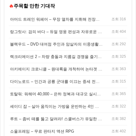
🔥
주목할 만한 기대작
아머드 트레인 워페어 – 무장 열차를 지휘해 전장을 돌파하는 생존 전투 게임
조회 316
랑그릿사: 검의 바다 – 듀얼 영웅 편성과 자유로운 탐험을 결합한 판타지 전략 RPG
조회 404
블랙우드 – DVD 대여점 주인과 암살자의 이중생활을 그린 3인칭 액션 스릴러 게임
조회 292
렉크리에이션 2 – 차량 충돌과 지름길 경쟁을 즐기는 오픈월드 아케이드 레이싱 게임
조회 325
아키에이지 크로니클 – 원대륙을 개척하며 논타겟 전투를 즐기는 오픈월드 MMORPG
조회 363
다이노로드 – 인간과 공룡 군대를 이끄는 중세 전략 액션 RPG
조회 315
토탈워: 워해머 40,000 – 은하 정복과 대규모 실시간 전투가 결합된 전략 게임!
조회 365
셰이디 잡 – 살아 움직이는 가방을 운반하는 4인 협동 물리 어드벤처 게임
조회 322
루트 – 좀비 떼를 뚫고 달려라! 스쿨버스가 유일한 집이 되는 4인 협동 생존 게임
조회 382
소울프레임 – 무료 판타지 액션 RPG
조회 402