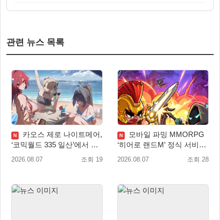
관련 뉴스 목록
카오스 제로 나이트메어,
모바일 파밍 MMORPG
N
N
‘코믹월드 335 일산’에서 이
‘히어로 랜드M’ 정식 서비스
용자 소통 예고
돌입
2026.08.07
조회 19
2026.08.07
조회 28