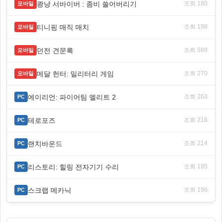
쾅냥 서바이버 : 좀비 쓸어버리기
조회 180
모바일
티니핑 매직 매치
조회 198
모바일
던전 견문록
조회 589
모바일
메달 헌터: 밀리터리 게임
조회 270
모바일
에이리언: 파이어팀 엘리트 2
조회 263
PC
테로포즈
조회 216
PC
랜치바운드
조회 214
PC
리스토리: 힐링 전자기기 수리
조회 185
PC
스크랩 메카닉
조회 196
PC