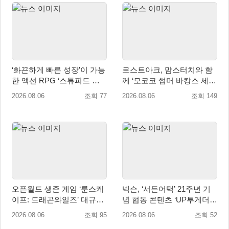
‘화끈하게 빠른 성장’이 가능
로스트아크, 맘스터치와 함
한 액션 RPG ‘스튜피드 네
께 ‘모코코 썸머 바캉스 세
버 다이즈’ 패키지판 예약판
트’ 출시
2026.08.06
조회 77
2026.08.06
조회 149
매 개시
오픈월드 생존 게임 ‘룬스케
넥슨, ‘서든어택’ 21주년 기
이프: 드래곤와일즈’ 대규모
념 협동 콘텐츠 ‘UP투게더’
유저 편의성 개선 및 사이드
업데이트
2026.08.06
조회 95
2026.08.06
조회 52
퀘스트 업데이트