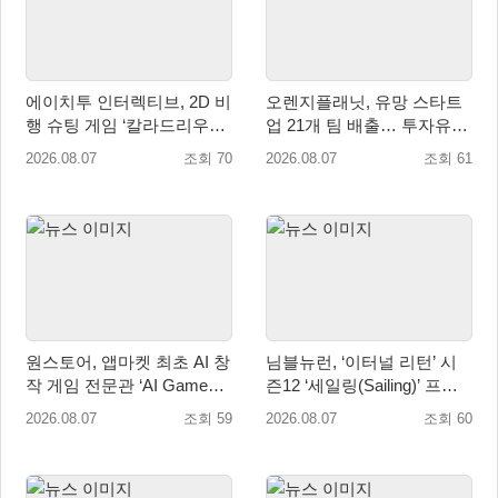
에이치투 인터렉티브, 2D 비
오렌지플래닛, 유망 스타트
행 슈팅 게임 ‘칼라드리우스
업 21개 팀 배출… 투자유치∙
2/다크 엘레멘트’ 올 겨울 전
매출성장 성과 눈길
2026.08.07
조회 70
2026.08.07
조회 61
세계 출시 예정
원스토어, 앱마켓 최초 AI 창
님블뉴런, ‘이터널 리턴’ 시
작 게임 전문관 ‘AI Games’
즌12 ‘세일링(Sailing)’ 프리
오픈
시즌 시작
2026.08.07
조회 59
2026.08.07
조회 60