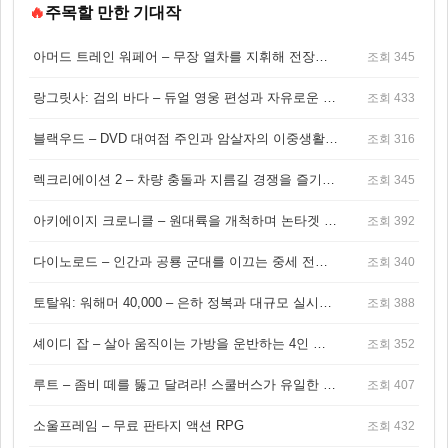
🔥
주목할 만한 기대작
아머드 트레인 워페어 – 무장 열차를 지휘해 전장을 돌파하는 생존 전투 게임
조회 345
랑그릿사: 검의 바다 – 듀얼 영웅 편성과 자유로운 탐험을 결합한 판타지 전략 RPG
조회 433
블랙우드 – DVD 대여점 주인과 암살자의 이중생활을 그린 3인칭 액션 스릴러 게임
조회 316
렉크리에이션 2 – 차량 충돌과 지름길 경쟁을 즐기는 오픈월드 아케이드 레이싱 게임
조회 345
아키에이지 크로니클 – 원대륙을 개척하며 논타겟 전투를 즐기는 오픈월드 MMORPG
조회 392
다이노로드 – 인간과 공룡 군대를 이끄는 중세 전략 액션 RPG
조회 340
토탈워: 워해머 40,000 – 은하 정복과 대규모 실시간 전투가 결합된 전략 게임!
조회 388
셰이디 잡 – 살아 움직이는 가방을 운반하는 4인 협동 물리 어드벤처 게임
조회 352
루트 – 좀비 떼를 뚫고 달려라! 스쿨버스가 유일한 집이 되는 4인 협동 생존 게임
조회 407
소울프레임 – 무료 판타지 액션 RPG
조회 432