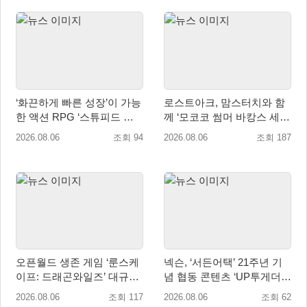
‘화끈하게 빠른 성장’이 가능
로스트아크, 맘스터치와 함
한 액션 RPG ‘스튜피드 네
께 ‘모코코 썸머 바캉스 세
버 다이즈’ 패키지판 예약판
트’ 출시
2026.08.06
조회 94
2026.08.06
조회 187
매 개시
오픈월드 생존 게임 ‘룬스케
넥슨, ‘서든어택’ 21주년 기
이프: 드래곤와일즈’ 대규모
념 협동 콘텐츠 ‘UP투게더’
유저 편의성 개선 및 사이드
업데이트
2026.08.06
조회 117
2026.08.06
조회 62
퀘스트 업데이트