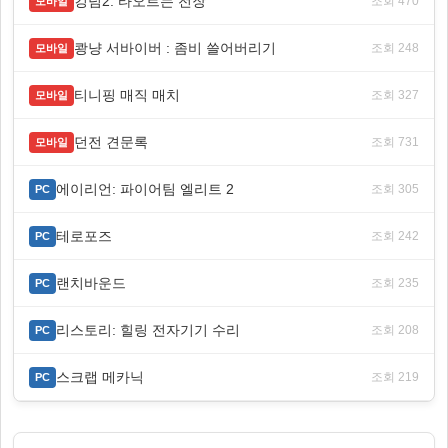
킹덤2: 타오르는 전장
조회 470
모바일
쾅냥 서바이버 : 좀비 쓸어버리기
조회 248
모바일
티니핑 매직 매치
조회 327
모바일
던전 견문록
조회 731
모바일
에이리언: 파이어팀 엘리트 2
조회 305
PC
테로포즈
조회 242
PC
랜치바운드
조회 235
PC
리스토리: 힐링 전자기기 수리
조회 208
PC
스크랩 메카닉
조회 219
PC