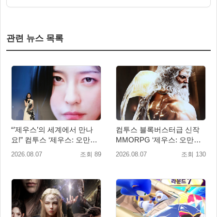
관련 뉴스 목록
“’제우스’의 세계에서 만나
컴투스 블록버스터급 신작
요!” 컴투스 ‘제우스: 오만의
MMORPG ‘제우스: 오만의
신’ 쇼케이스 찾은 배우 박지
신’, 8월 26일 출시!
2026.08.07
조회 89
2026.08.07
조회 130
현