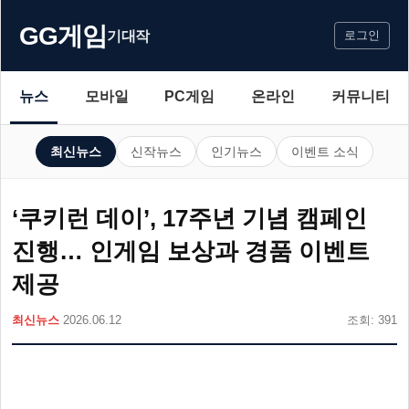
GG게임
기대작
로그인
뉴스
모바일
PC게임
온라인
커뮤니티
최신뉴스
신작뉴스
인기뉴스
이벤트 소식
‘쿠키런 데이’, 17주년 기념 캠페인
진행… 인게임 보상과 경품 이벤트
제공
최신뉴스
2026.06.12
조회: 391