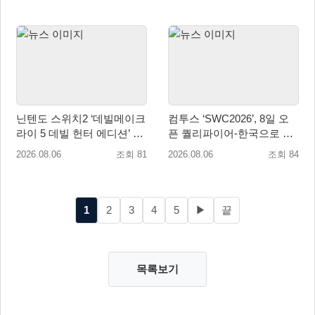
닌텐도 스위치2 ‘데빌메이크
컴투스 ‘SWC2026’, 8일 오
라이 5 데빌 헌터 에디션’ 패
픈 퀄리파이어-한국으로 시
키지 제품 8월 7일 예약판매
즌 개막!
2026.08.06
조회 81
2026.08.06
조회 84
개시
1
2
3
4
5
▶
끝
목록보기