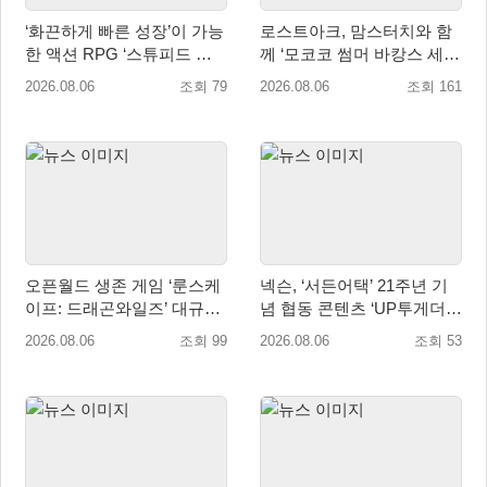
‘화끈하게 빠른 성장’이 가능
로스트아크, 맘스터치와 함
한 액션 RPG ‘스튜피드 네
께 ‘모코코 썸머 바캉스 세
버 다이즈’ 패키지판 예약판
트’ 출시
2026.08.06
조회 79
2026.08.06
조회 161
매 개시
오픈월드 생존 게임 ‘룬스케
넥슨, ‘서든어택’ 21주년 기
이프: 드래곤와일즈’ 대규모
념 협동 콘텐츠 ‘UP투게더’
유저 편의성 개선 및 사이드
업데이트
2026.08.06
조회 99
2026.08.06
조회 53
퀘스트 업데이트