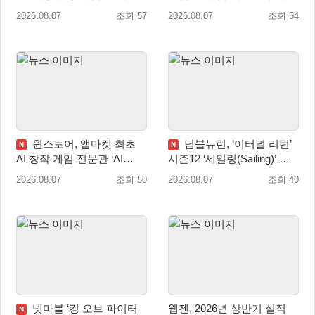
리우스2/다크 엘레멘트’ 올
치∙매출성장 성과 눈길
2026.08.07
조회 57
2026.08.07
조회 54
겨울 전 세계 출시 예정
원스토어, 앱마켓 최초
님블뉴런, ‘이터널 리턴’
N
N
AI 창작 게임 전문관 ‘AI
시즌12 ‘세일링(Sailing)’ 프
Games’ 오픈
리시즌 시작
2026.08.07
조회 50
2026.08.07
조회 40
넷마블 ‘킹 오브 파이터
웹젠, 2026년 상반기 실적
N