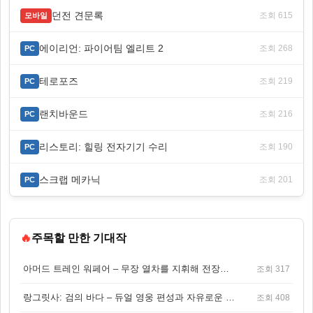
던전 견문록
조회 615
모바일
에이리언: 파이어팀 엘리트 2
조회 268
PC
테로포즈
조회 219
PC
랜치바운드
조회 216
PC
리스토리: 힐링 전자기기 수리
조회 190
PC
스크랩 메카닉
조회 201
PC
🔥
주목할 만한 기대작
아머드 트레인 워페어 – 무장 열차를 지휘해 전장을 돌파하는 생존 전투 게임
조회 317
랑그릿사: 검의 바다 – 듀얼 영웅 편성과 자유로운 탐험을 결합한 판타지 전략 RPG
조회 408