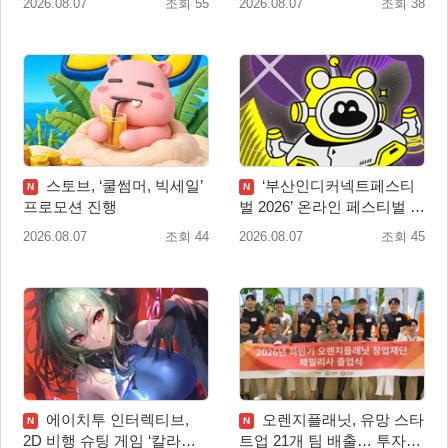
2026.08.07
조회 55
2026.08.07
조회 38
스토브, ‘쿨썸머, 빅세일’
‘부산인디커넥트페스티
N
N
프로모션 진행
벌 2026’ 온라인 페스티벌 개
막
2026.08.07
조회 44
2026.08.07
조회 45
에이치투 인터렉티브,
오렌지플래닛, 유망 스타
N
N
2D 비행 슈팅 게임 ‘칼라드
트업 21개 팀 배출… 투자유