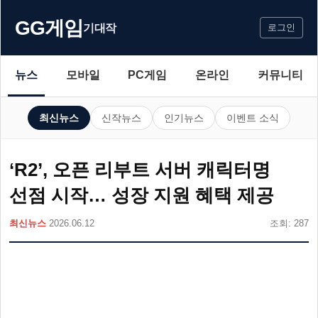
GG게임
기대작
로그인
뉴스
모바일
PC게임
온라인
커뮤니티
최신뉴스
신작뉴스
인기뉴스
이벤트 소식
‘R2’, 오픈 리부트 서버 캐릭터명
선점 시작… 성장 지원 혜택 제공
최신뉴스
2026.06.12
조회: 287