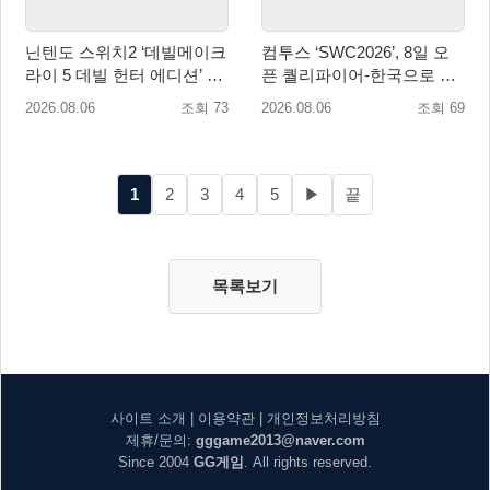
닌텐도 스위치2 ‘데빌메이크
컴투스 ‘SWC2026’, 8일 오
라이 5 데빌 헌터 에디션’ 패
픈 퀄리파이어-한국으로 시
키지 제품 8월 7일 예약판매
즌 개막!
2026.08.06
조회 73
2026.08.06
조회 69
개시
1
2
3
4
5
▶
끝
목록보기
사이트 소개
|
이용약관
|
개인정보처리방침
제휴/문의:
gggame2013@naver.com
Since 2004
GG게임
. All rights reserved.