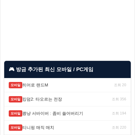
🎮 방금 추가된 최신 모바일 / PC게임
히어로 랜드M
조회 20
모바일
킹덤2: 타오르는 전장
조회 356
모바일
쾅냥 서바이버 : 좀비 쓸어버리기
조회 194
모바일
티니핑 매직 매치
조회 220
모바일