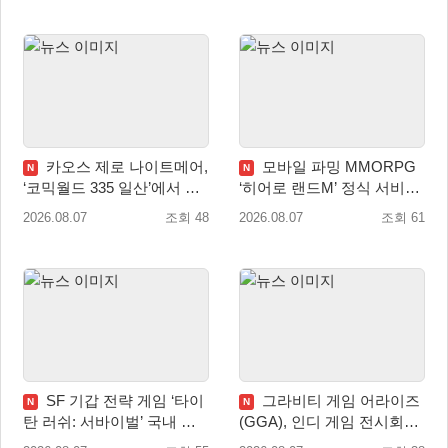
카오스 제로 나이트메어,
모바일 파밍 MMORPG
N
N
‘코믹월드 335 일산’에서 이
‘히어로 랜드M’ 정식 서비스
용자 소통 예고
돌입
2026.08.07
조회 48
2026.08.07
조회 61
SF 기갑 전략 게임 ‘타이
그라비티 게임 어라이즈
N
N
탄 러쉬: 서바이벌’ 국내 정
(GGA), 인디 게임 전시회
식 출시
‘도쿄 게임 던전 13’ 참가!