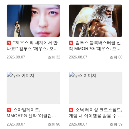
“’제우스’의 세계에서 만
컴투스 블록버스터급 신
N
N
나요!” 컴투스 ‘제우스: 오만
작 MMORPG ‘제우스: 오만
의 신’ 쇼케이스 찾은 배우
의 신’, 8월 26일 출시!
2026.08.07
조회 32
2026.08.07
조회 60
박지현
스마일게이트,
소닉 레이싱 크로스월드,
N
N
MMORPG 신작 ‘이클립스:
게임 내 아이템을 받을 수 있
더 어웨이크닝’ 9월 10일 론
는 ‘레전드 대회 라운드 7’ 개
2026.08.07
조회 90
2026.08.07
조회 39
칭!
최!