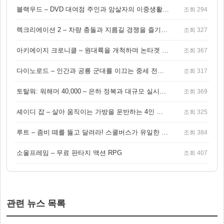
블랙우드 – DVD 대여점 주인과 암살자의 이중생활을 그린 3인칭 액션 스릴러 게임
조회 294
렉크리에이션 2 – 차량 충돌과 지름길 경쟁을 즐기는 오픈월드 아케이드 레이싱 게임
조회 327
아키에이지 크로니클 – 원대륙을 개척하며 논타겟 전투를 즐기는 오픈월드 MMORPG
조회 367
다이노로드 – 인간과 공룡 군대를 이끄는 중세 전략 액션 RPG
조회 317
토탈워: 워해머 40,000 – 은하 정복과 대규모 실시간 전투가 결합된 전략 게임!
조회 369
셰이디 잡 – 살아 움직이는 가방을 운반하는 4인 협동 물리 어드벤처 게임
조회 325
루트 – 좀비 떼를 뚫고 달려라! 스쿨버스가 유일한 집이 되는 4인 협동 생존 게임
조회 384
소울프레임 – 무료 판타지 액션 RPG
조회 407
관련 뉴스 목록