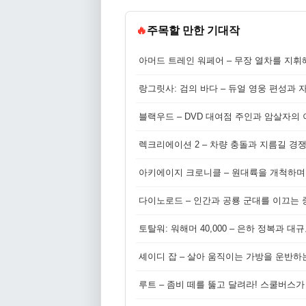
🔥
주목할 만한 기대작
아머드 트레인 워페어 – 무장 열차를 지휘
랑그릿사: 검의 바다 – 듀얼 영웅 편성과 
블랙우드 – DVD 대여점 주인과 암살자의
렉크리에이션 2 – 차량 충돌과 지름길 경
아키에이지 크로니클 – 원대륙을 개척하며
다이노로드 – 인간과 공룡 군대를 이끄는 중
토탈워: 워해머 40,000 – 은하 정복과 
셰이디 잡 – 살아 움직이는 가방을 운반하
루트 – 좀비 떼를 뚫고 달려라! 스쿨버스가