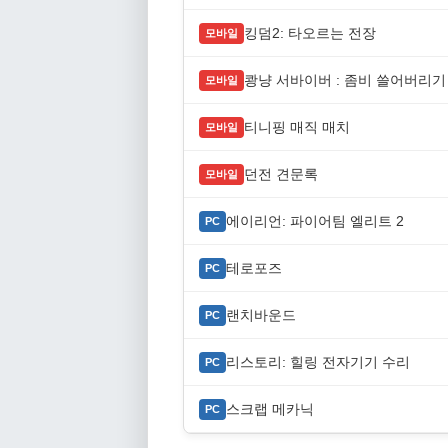
킹덤2: 타오르는 전장
모바일
쾅냥 서바이버 : 좀비 쓸어버리기
모바일
티니핑 매직 매치
모바일
던전 견문록
모바일
에이리언: 파이어팀 엘리트 2
PC
테로포즈
PC
랜치바운드
PC
리스토리: 힐링 전자기기 수리
PC
스크랩 메카닉
PC