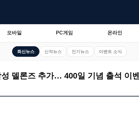
모바일
PC게임
온라인
최신뉴스
신작뉴스
인기뉴스
이벤트 소식
각성 델론즈 추가… 400일 기념 출석 이