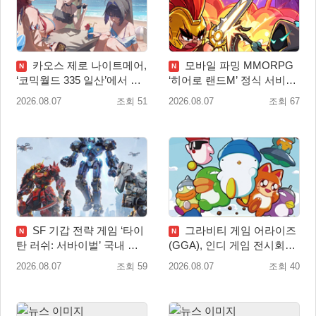
카오스 제로 나이트메어,
모바일 파밍 MMORPG
N
N
‘코믹월드 335 일산’에서 이
‘히어로 랜드M’ 정식 서비스
용자 소통 예고
돌입
2026.08.07
조회 51
2026.08.07
조회 67
SF 기갑 전략 게임 ‘타이
그라비티 게임 어라이즈
N
N
탄 러쉬: 서바이벌’ 국내 정
(GGA), 인디 게임 전시회
식 출시
‘도쿄 게임 던전 13’ 참가!
2026.08.07
조회 59
2026.08.07
조회 40