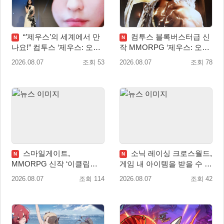
“’제우스’의 세계에서 만
컴투스 블록버스터급 신
N
N
나요!” 컴투스 ‘제우스: 오만
작 MMORPG ‘제우스: 오만
의 신’ 쇼케이스 찾은 배우
의 신’, 8월 26일 출시!
2026.08.07
조회 53
2026.08.07
조회 78
박지현
스마일게이트,
소닉 레이싱 크로스월드,
N
N
MMORPG 신작 ‘이클립스:
게임 내 아이템을 받을 수 있
더 어웨이크닝’ 9월 10일 론
는 ‘레전드 대회 라운드 7’ 개
2026.08.07
조회 114
2026.08.07
조회 42
칭!
최!