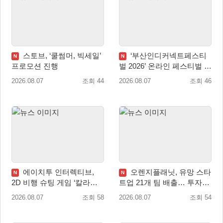
스토브, ‘쿨썸머, 빅세일’
‘부산인디커넥트페스티
N
N
프로모션 진행
벌 2026’ 온라인 페스티벌 개
막
2026.08.07
조회 44
2026.08.07
조회 46
에이치투 인터렉티브,
오렌지플래닛, 유망 스타
N
N
2D 비행 슈팅 게임 ‘칼라드
트업 21개 팀 배출… 투자유
리우스2/다크 엘레멘트’ 올
치∙매출성장 성과 눈길
2026.08.07
조회 58
2026.08.07
조회 54
겨울 전 세계 출시 예정