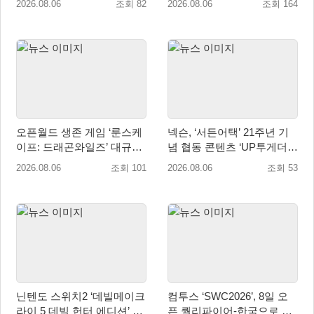
2026.08.06
조회 82
2026.08.06
조회 164
매 개시
오픈월드 생존 게임 ‘룬스케
넥슨, ‘서든어택’ 21주년 기
이프: 드래곤와일즈’ 대규모
념 협동 콘텐츠 ‘UP투게더’
유저 편의성 개선 및 사이드
업데이트
2026.08.06
조회 101
2026.08.06
조회 53
퀘스트 업데이트
닌텐도 스위치2 ‘데빌메이크
컴투스 ‘SWC2026’, 8일 오
라이 5 데빌 헌터 에디션’ 패
픈 퀄리파이어-한국으로 시