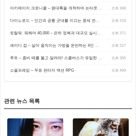
아키에이지 크로니클 – 원대륙을 개척하며 논타겟 전투를 즐기는 오픈월드 MMORPG
조회 368
다이노로드 – 인간과 공룡 군대를 이끄는 중세 전략 액션 RPG
조회 318
토탈워: 워해머 40,000 – 은하 정복과 대규모 실시간 전투가 결합된 전략 게임!
조회 371
셰이디 잡 – 살아 움직이는 가방을 운반하는 4인 협동 물리 어드벤처 게임
조회 327
루트 – 좀비 떼를 뚫고 달려라! 스쿨버스가 유일한 집이 되는 4인 협동 생존 게임
조회 385
소울프레임 – 무료 판타지 액션 RPG
조회 409
관련 뉴스 목록