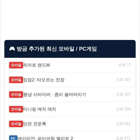
🎮 방금 추가된 최신 모바일 / PC게임
히어로 랜드M
조회 77
모바일
킹덤2: 타오르는 전장
조회 367
모바일
쾅냥 서바이버 : 좀비 쓸어버리기
조회 197
모바일
티니핑 매직 매치
조회 234
모바일
던전 견문록
조회 621
모바일
에이리언: 파이어팀 엘리트 2
조회 271
PC