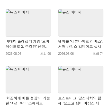
비대칭 술래잡기 게임 ‘오바
넷마블 ‘세븐나이츠 리버스’,
케이도로 2: 추격전’ 닌텐도
서머 바캉스 업데이트 실시
eShop 출시
2026.08.06
조회 90
2026.08.06
조회 74
‘화끈하게 빠른 성장’이 가능
로스트아크, 맘스터치와 함
한 액션 RPG ‘스튜피드 네
께 ‘모코코 썸머 바캉스 세
버 다이즈’ 패키지판 예약판
트’ 출시