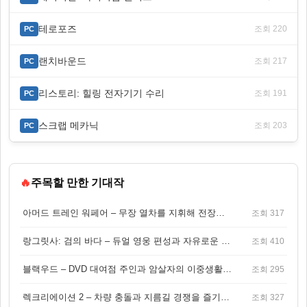
테로포즈
조회 220
PC
랜치바운드
조회 217
PC
리스토리: 힐링 전자기기 수리
조회 191
PC
스크랩 메카닉
조회 203
PC
🔥
주목할 만한 기대작
아머드 트레인 워페어 – 무장 열차를 지휘해 전장을 돌파하는 생존 전투 게임
조회 317
랑그릿사: 검의 바다 – 듀얼 영웅 편성과 자유로운 탐험을 결합한 판타지 전략 RPG
조회 410
블랙우드 – DVD 대여점 주인과 암살자의 이중생활을 그린 3인칭 액션 스릴러 게임
조회 295
렉크리에이션 2 – 차량 충돌과 지름길 경쟁을 즐기는 오픈월드 아케이드 레이싱 게임
조회 327