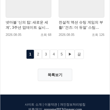
넷마블 ‘신의 탑: 새로운 세
전설적 액션 슈팅 게임의 부
계’, 3주년 업데이트 실시…
활! ‘건즈: 더 듀얼’ 스팀
신규 가주 ‘연 이랑’ 등장
(Steam) 8월 14일 정식 오픈
2026.08.05
조회 68
2026.08.05
조회 126
1
2
3
4
5
▶
끝
목록보기
사이트 소개
|
이용약관
|
개인정보처리방침
제휴/문의:
gggame2013@naver.com