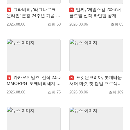
그라비티, ‘라그나로크
엔씨, ‘게임스컴 2026’서
N
N
온라인’ 론칭 24주년 기념 특
글로벌 신작 라인업 공개
별 감사 축제 실시!
2026.08.06
조회 50
2026.08.06
조회 65
카카오게임즈, 신작 2.5D
포켓몬코리아, 롯데타운
N
N
MMORPG ‘도깨비의세계’
서머 마켓 첫 협업 프로젝트
천만 배우 박지훈 광고 모델
‘포켓몬 별빛낙원’ 개최
2026.08.06
조회 75
2026.08.06
조회 189
발탁