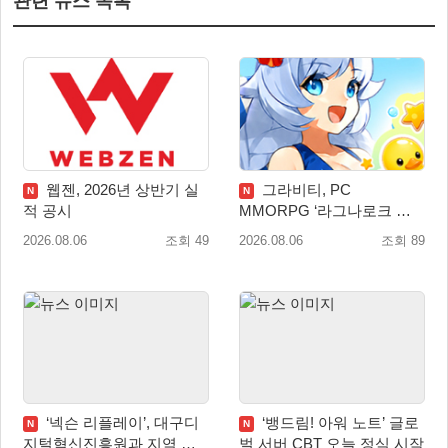
관련 뉴스 목록
웹젠, 2026년 상반기 실
그라비티, PC
N
N
적 공시
MMORPG ‘라그나로크 제
로’ 2026 여름 프로모션 진
2026.08.06
조회 49
2026.08.06
조회 89
행!
‘넥슨 리플레이’, 대구디
‘뱅드림! 아워 노트’ 글로
N
N
지털혁신진흥원과 지역 게
벌 서버 CBT 오늘 정식 시작