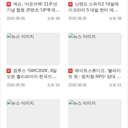
넥슨, ‘서든어택’ 21주년
닌텐도 스위치2 ‘데빌메
N
N
기념 협동 콘텐츠 ‘UP투게
이크라이 5 데빌 헌터 에디
더’ 업데이트
션’ 패키지 제품 8월 7일 예
2026.08.06
조회 48
2026.08.06
조회 48
약판매 개시
컴투스 ‘SWC2026’, 8일
에이트스튜디오, ‘블라이
N
N
오픈 퀄리파이어-한국으로
트 워 : 방치형 RPG’ 양대 마
시즌 개막!
켓 인기 순위 1위 달성
2026.08.06
조회 54
2026.08.06
조회 51