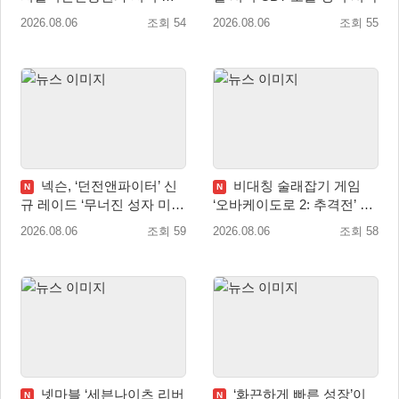
임산업 육성 위한 업무협약
2026.08.06
조회 54
2026.08.06
조회 55
체결
넥슨, ‘던전앤파이터’ 신
비대칭 술래잡기 게임
N
N
규 레이드 ‘무너진 성자 미카
‘오바케이도로 2: 추격전’ 닌
엘라’ 업데이트!
텐도 eShop 출시
2026.08.06
조회 59
2026.08.06
조회 58
넷마블 ‘세븐나이츠 리버
‘화끈하게 빠른 성장’이
N
N