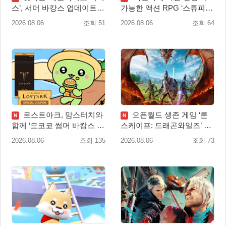
스’, 서머 바캉스 업데이트
가능한 액션 RPG ‘스튜피드
실시
네버 다이즈’ 패키지판 예약
2026.08.06
조회 51
2026.08.06
조회 64
판매 개시
로스트아크, 맘스터치와
오픈월드 생존 게임 ‘룬
N
N
함께 ‘모코코 썸머 바캉스 세
스케이프: 드래곤와일즈’ 대
트’ 출시
규모 유저 편의성 개선 및 사
2026.08.06
조회 135
2026.08.06
조회 73
이드 퀘스트 업데이트