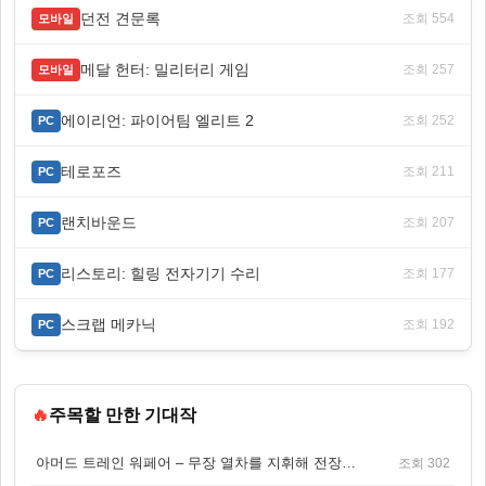
던전 견문록
조회 554
모바일
메달 헌터: 밀리터리 게임
조회 257
모바일
에이리언: 파이어팀 엘리트 2
조회 252
PC
테로포즈
조회 211
PC
랜치바운드
조회 207
PC
리스토리: 힐링 전자기기 수리
조회 177
PC
스크랩 메카닉
조회 192
PC
🔥
주목할 만한 기대작
아머드 트레인 워페어 – 무장 열차를 지휘해 전장을 돌파하는 생존 전투 게임
조회 302