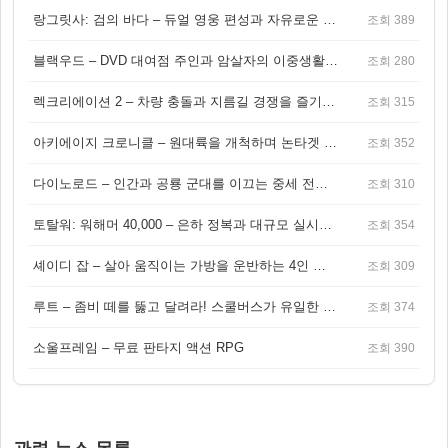
랑그릿사: 검의 바다 – 듀얼 영웅 편성과 자유로운 탐험을 결합한 판타지 전략 RPG
조회 389
블랙우드 – DVD 대여점 주인과 암살자의 이중생활을 그린 3인칭 액션 스릴러 게임
조회 280
렉크리에이션 2 – 차량 충돌과 지름길 경쟁을 즐기는 오픈월드 아케이드 레이싱 게임
조회 315
아키에이지 크로니클 – 원대륙을 개척하며 논타겟 전투를 즐기는 오픈월드 MMORPG
조회 352
다이노로드 – 인간과 공룡 군대를 이끄는 중세 전략 액션 RPG
조회 310
토탈워: 워해머 40,000 – 은하 정복과 대규모 실시간 전투가 결합된 전략 게임!
조회 354
셰이디 잡 – 살아 움직이는 가방을 운반하는 4인 협동 물리 어드벤처 게임
조회 309
루트 – 좀비 떼를 뚫고 달려라! 스쿨버스가 유일한 집이 되는 4인 협동 생존 게임
조회 374
소울프레임 – 무료 판타지 액션 RPG
조회 390