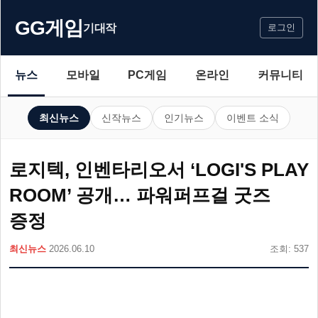
GG게임
기대작
로그인
뉴스
모바일
PC게임
온라인
커뮤니티
최신뉴스
신작뉴스
인기뉴스
이벤트 소식
로지텍, 인벤타리오서 ‘LOGI'S PLAY
ROOM’ 공개… 파워퍼프걸 굿즈
증정
최신뉴스
2026.06.10
조회: 537