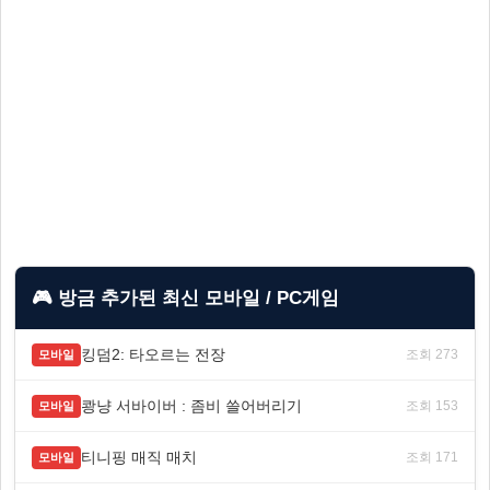
🎮 방금 추가된 최신 모바일 / PC게임
킹덤2: 타오르는 전장
조회 273
모바일
쾅냥 서바이버 : 좀비 쓸어버리기
조회 153
모바일
티니핑 매직 매치
조회 171
모바일