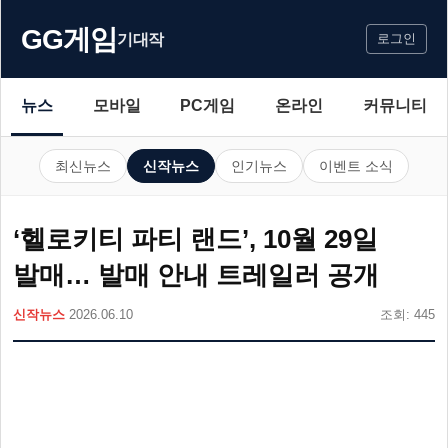
GG게임
기대작
로그인
뉴스
모바일
PC게임
온라인
커뮤니티
최신뉴스
신작뉴스
인기뉴스
이벤트 소식
‘헬로키티 파티 랜드’, 10월 29일
발매… 발매 안내 트레일러 공개
신작뉴스
2026.06.10
조회: 445