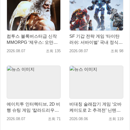
컴투스 블록버스터급 신작
SF 기갑 전략 게임 ‘타이탄
MMORPG ‘제우스: 오만의
러쉬: 서바이벌’ 국내 정식
신’, 8월 26일 출시!
출시
2026.08.07
조회 135
2026.08.07
조회 98
에이치투 인터렉티브, 2D 비
비대칭 술래잡기 게임 ‘오바
행 슈팅 게임 ‘칼라드리우스
케이도로 2: 추격전’ 닌텐도
2/다크 엘레멘트’ 올 겨울 전
eShop 출시
2026.08.07
조회 71
2026.08.06
조회 119
세계 출시 예정