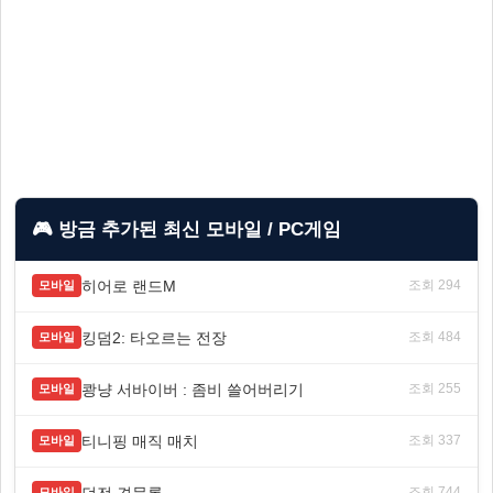
🎮 방금 추가된 최신 모바일 / PC게임
히어로 랜드M
조회 294
모바일
킹덤2: 타오르는 전장
조회 484
모바일
쾅냥 서바이버 : 좀비 쓸어버리기
조회 255
모바일
티니핑 매직 매치
조회 337
모바일
던전 견문록
조회 744
모바일