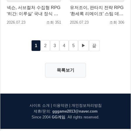
넥슨, 서브컬처 수집형 RPG
유저조이, 판타지 전략 RPG
‘히간: 이루실’ 국내 정식 출
‘환세록 리메이크’ 스팀 데모
시
무료 배포
2026.07.23
조회 351
2026.07.23
조회 306
1
2
3
4
5
▶
끝
목록보기
사이트 소개
|
이용약관
|
개인정보처리방침
제휴/문의:
gggame2013@naver.com
Since 2004
GG게임
. All rights reserved.