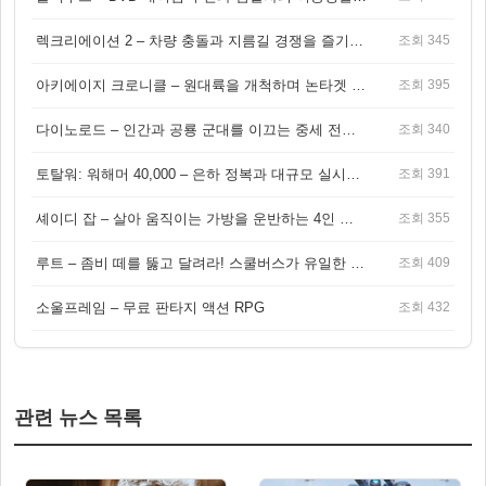
렉크리에이션 2 – 차량 충돌과 지름길 경쟁을 즐기는 오픈월드 아케이드 레이싱 게임
조회 345
아키에이지 크로니클 – 원대륙을 개척하며 논타겟 전투를 즐기는 오픈월드 MMORPG
조회 395
다이노로드 – 인간과 공룡 군대를 이끄는 중세 전략 액션 RPG
조회 340
토탈워: 워해머 40,000 – 은하 정복과 대규모 실시간 전투가 결합된 전략 게임!
조회 391
셰이디 잡 – 살아 움직이는 가방을 운반하는 4인 협동 물리 어드벤처 게임
조회 355
루트 – 좀비 떼를 뚫고 달려라! 스쿨버스가 유일한 집이 되는 4인 협동 생존 게임
조회 409
소울프레임 – 무료 판타지 액션 RPG
조회 432
관련 뉴스 목록