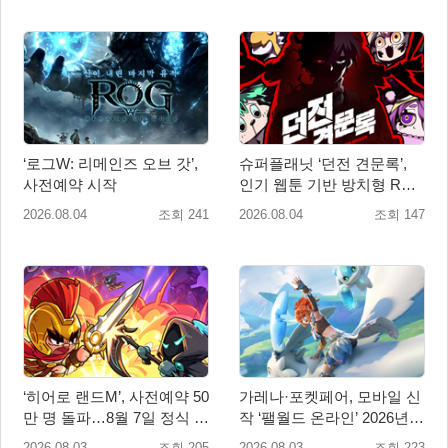
‘로그W: 리메인즈 오브 갓’,
슈퍼플래닛 ‘던전 견문록’,
사전예약 시작
인기 웹툰 기반 방치형 RPG
로 글로벌 정식 출시
2026.08.04
조회 241
2026.08.04
조회 147
‘히어로 랜드M’, 사전예약 50
가레나·포켓페어, 모바일 신
만 명 돌파…8월 7일 정식 출
작 ‘팰월드 온라인’ 2026년
시
출시 예정
2026.08.03
조회 205
2026.08.03
조회 223