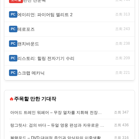
에이리언: 파이어팀 엘리트 2
조회 313
PC
테로포즈
조회 243
PC
랜치바운드
조회 238
PC
리스토리: 힐링 전자기기 수리
조회 209
PC
스크랩 메카닉
조회 221
PC
🔥
주목할 만한 기대작
아머드 트레인 워페어 – 무장 열차를 지휘해 전장을 돌파하는 생존 전투 게임
조회 347
랑그릿사: 검의 바다 – 듀얼 영웅 편성과 자유로운 탐험을 결합한 판타지 전략 RPG
조회 436
블랙우드 – DVD 대여점 주인과 암살자의 이중생활을 그린 3인칭 액션 스릴러 게임
조회 316