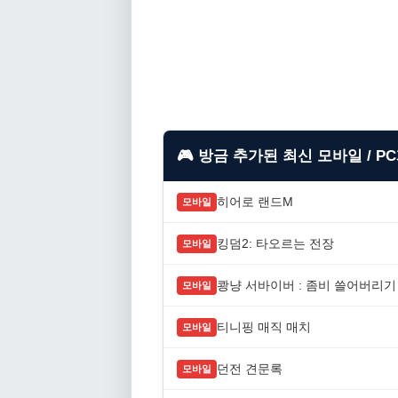
🎮 방금 추가된 최신 모바일 / P
히어로 랜드M
모바일
킹덤2: 타오르는 전장
모바일
쾅냥 서바이버 : 좀비 쓸어버리기
모바일
티니핑 매직 매치
모바일
던전 견문록
모바일