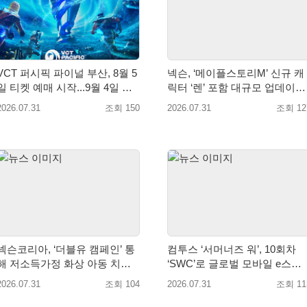
VCT 퍼시픽 파이널 부산, 8월 5
넥슨, ‘메이플스토리M’ 신규 캐
일 티켓 예매 시작...9월 4일 사
릭터 ‘렌’ 포함 대규모 업데이트
직실내체육관서 개최
적용
2026.07.31
조회 150
2026.07.31
조회 12
슨코리아, ‘더블유 캠페인’ 통
컴투스 ‘서머너즈 워’, 10회차
해 저소득가정 화상 아동 치료
‘SWC’로 글로벌 모바일 e스포
비 8,800만원 전달
츠 새 지평 열다
2026.07.31
조회 104
2026.07.31
조회 11