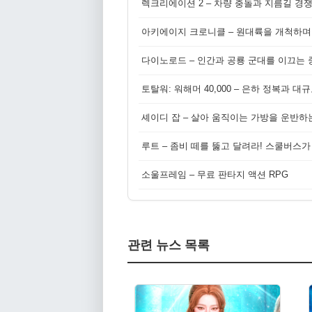
렉크리에이션 2 – 차량 충돌과 지름길 경
아키에이지 크로니클 – 원대륙을 개척하며
다이노로드 – 인간과 공룡 군대를 이끄는 중
토탈워: 워해머 40,000 – 은하 정복과 
셰이디 잡 – 살아 움직이는 가방을 운반하
루트 – 좀비 떼를 뚫고 달려라! 스쿨버스가
소울프레임 – 무료 판타지 액션 RPG
관련 뉴스 목록