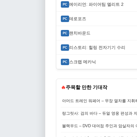
에이리언: 파이어팀 엘리트 2
PC
테로포즈
PC
랜치바운드
PC
리스토리: 힐링 전자기기 수리
PC
스크랩 메카닉
PC
🔥
주목할 만한 기대작
아머드 트레인 워페어 – 무장 열차를 지휘
랑그릿사: 검의 바다 – 듀얼 영웅 편성과 
블랙우드 – DVD 대여점 주인과 암살자의