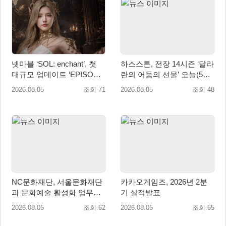
넷마블 ‘SOL: enchant’, 첫
하스스톤, 전장 14시즌 ‘달라
대규모 업데이트 ‘EPISODE
란의 어둠의 선물’ 오늘(5일)
01. GENESIS: 신의 전장’ 사
시작!
2026.08.05
조회 71
2026.08.05
조회 48
전등록 실시
NC문화재단, 서울문화재단
카카오게임즈, 2026년 2분
과 문화예술 활성화 업무협
기 실적발표
약
2026.08.05
조회 62
2026.08.05
조회 65