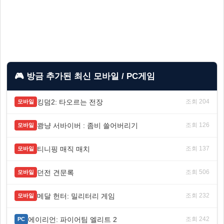
🎮 방금 추가된 최신 모바일 / PC게임
킹덤2: 타오르는 전장
조회 204
모바일
쾅냥 서바이버 : 좀비 쓸어버리기
조회 126
모바일
티니핑 매직 매치
조회 137
모바일
던전 견문록
조회 506
모바일
메달 헌터: 밀리터리 게임
조회 232
모바일
에이리언: 파이어팀 엘리트 2
조회 242
PC