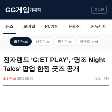
GG게임
기대작
로그인
뉴스
모바일
PC게임
온라인
커뮤니티
최신뉴스
신작뉴스
인기뉴스
이벤트 소식
전자랜드 ‘G:ET PLAY’, ‘명조 Night
Tales’ 팝업 한정 굿즈 공개
최신뉴스
2026.06.09
조회: 444