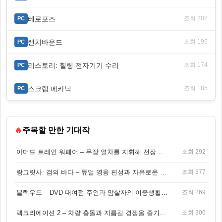
테로포즈
조회 202
PC
랜치바운드
조회 195
PC
리스토리: 힐링 전자기기 수리
조회 174
PC
스크랩 메카닉
조회 185
PC
🔥
주목할 만한 기대작
아머드 트레인 워페어 – 무장 열차를 지휘해 전장을 돌파하는 생존 전투 게임
조회 292
랑그릿사: 검의 바다 – 듀얼 영웅 편성과 자유로운 탐험을 결합한 판타지 전략 RPG
조회 377
블랙우드 – DVD 대여점 주인과 암살자의 이중생활을 그린 3인칭 액션 스릴러 게임
조회 269
렉크리에이션 2 – 차량 충돌과 지름길 경쟁을 즐기는 오픈월드 아케이드 레이싱 게임
조회 306