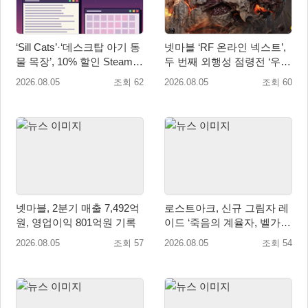
‘Sill Cats’·‘데스크탑 아기 동
넷마블 ‘RF 온라인 넥스트’,
물 목장’, 10% 할인 Steam
두 번째 외행성 점령전 ‘우샤
번들 판매
스 워존’ 등 업데이트 실시
2026.08.05
조회 62
2026.08.05
조회 60
넷마블, 2분기 매출 7,492억
로스트아크, 신규 그림자 레
원, 영업이익 801억원 기록
이드 ‘죽음의 계율자, 벨가르
딘’ 업데이트
2026.08.05
조회 57
2026.08.05
조회 54