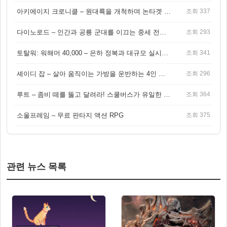
아키에이지 크로니클 – 원대륙을 개척하며 논타겟 전투를 즐기는 오픈월드 MMORPG
조회 337
다이노로드 – 인간과 공룡 군대를 이끄는 중세 전략 액션 RPG
조회 293
토탈워: 워해머 40,000 – 은하 정복과 대규모 실시간 전투가 결합된 전략 게임!
조회 341
셰이디 잡 – 살아 움직이는 가방을 운반하는 4인 협동 물리 어드벤처 게임
조회 296
루트 – 좀비 떼를 뚫고 달려라! 스쿨버스가 유일한 집이 되는 4인 협동 생존 게임
조회 364
소울프레임 – 무료 판타지 액션 RPG
조회 375
관련 뉴스 목록