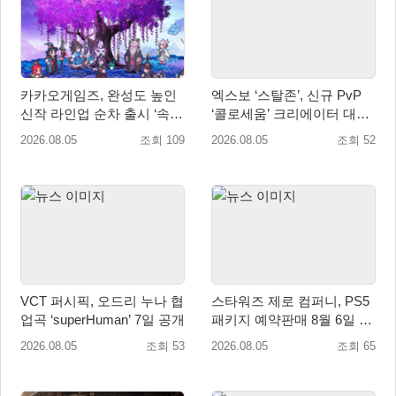
카카오게임즈, 완성도 높인
엑스보 ‘스탈존’, 신규 PvP
신작 라인업 순차 출시 ‘속
‘콜로세움’ 크리에이터 대회
도’
개최
2026.08.05
조회 109
2026.08.05
조회 52
VCT 퍼시픽, 오드리 누나 협
스타워즈 제로 컴퍼니, PS5
업곡 ‘superHuman’ 7일 공개
패키지 예약판매 8월 6일 시
작... 8월 27일 국내 정식 발
2026.08.05
조회 53
2026.08.05
조회 65
매