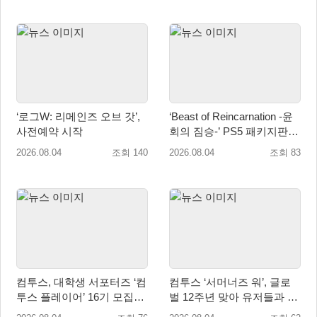
‘로그W: 리메인즈 오브 갓’,
‘Beast of Reincarnation -윤
사전예약 시작
회의 짐승-’ PS5 패키지판 8
월 4일 금일 발매
2026.08.04
조회 140
2026.08.04
조회 83
컴투스, 대학생 서포터즈 ‘컴
컴투스 ‘서머너즈 워’, 글로
투스 플레이어’ 16기 모집
벌 12주년 맞아 유저들과 함
“게임·콘텐츠 인재 모여라!”
께 ‘소환사의 숲’ 조성