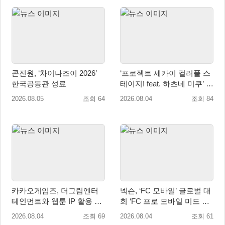
콘진원, ‘차이나조이 2026’
‘프로젝트 세카이 컬러풀 스
한국공동관 성료
테이지! feat. 하츠네 미쿠’ 온
리 샵·페어·그라떼 개최
2026.08.05
조회 64
2026.08.04
조회 84
카카오게임즈, 더그림엔터
넥슨, ‘FC 모바일’ 글로벌 대
테인먼트와 웹툰 IP 활용 게
회 ‘FC 프로 모바일 미드 시
임 개발 및 서비스 업무협약
즌 플레이오프’ 한국 대표 출
2026.08.04
조회 69
2026.08.04
조회 61
체결
전!