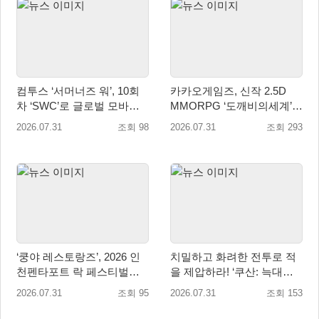
컴투스 ‘서머너즈 워’, 10회
카카오게임즈, 신작 2.5D
차 ‘SWC’로 글로벌 모바일 e
MMORPG ‘도깨비의세계’
스포츠 새 지평 열다
10월 출시 확정… 대표 일러
2026.07.31
조회 98
2026.07.31
조회 293
스트 첫 공개
‘쿵야 레스토랑즈’, 2026 인
치밀하고 화려한 전투로 적
천펜타포트 락 페스티벌서
을 제압하라! ‘쿠산: 늑대들
굿즈·키즈존 운영
의 도시’, 오늘 정식 출시
2026.07.31
조회 95
2026.07.31
조회 153