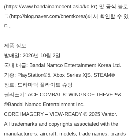
(https://www.bandainamcoent.asia/ko-kr) 및 공식 블로
그(http://blog.naver.com/bnentkorea)에서 확인할 수 있
다.
제품 정보
발매일: 2026년 10월 2일
국내 배급: Bandai Namco Entertainment Korea Ltd.
기종: PlayStation®5, Xbox Series X|S, STEAM®
장르: 드라마틱 플라이트 슈팅
권리표기: ACE COMBAT 8: WINGS OF THEVE™&
©Bandai Namco Entertainment Inc.
CORE IMAGERY – VIEW-READY © 2025 Vantor.
All trademarks and copyrights associated with the
manufacturers, aircraft, models, trade names, brands