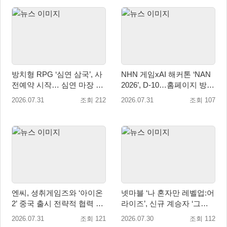
방치형 RPG ‘심연 삼국’, 사
NHN 게임xAI 해커톤 ‘NAN
전예약 시작… 심연 마장 수
2026’, D-10…홈페이지 방문
집·육성 예고
자 10만 명 돌파
2026.07.31
조회 212
2026.07.31
조회 107
엔씨, 셩취게임즈와 ‘아이온
넷마블 ‘나 혼자만 레벨업:어
2’ 중국 출시 전략적 협력 발
라이즈’, 신규 계승자 ‘그림
표
자 군주 성진우’ 추가
2026.07.31
조회 121
2026.07.30
조회 112