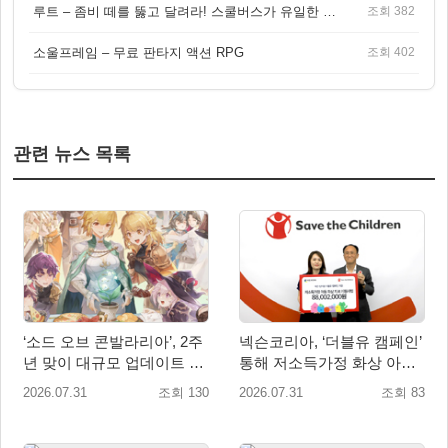
루트 – 좀비 떼를 뚫고 달려라! 스쿨버스가 유일한 집이 되는 4인 협동 생존 게임
조회 382
소울프레임 – 무료 판타지 액션 RPG
조회 402
관련 뉴스 목록
‘소드 오브 콘발라리아’, 2주
넥슨코리아, ‘더블유 캠페인’
년 맞이 대규모 업데이트 8
통해 저소득가정 화상 아동
월 1일 진행
치료비 8,800만원 전달
2026.07.31
조회 130
2026.07.31
조회 83