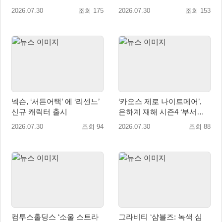
에 앞서 주제가 음원 선공개
2026.07.30
조회 175
2026.07.30
조회 153
예정!
넥슨, ‘서든어택’ 에 ‘리센느’
‘카오스 제로 나이트메어’,
신규 캐릭터 출시
은하계 재해 시즌4 ‘부서진
빛과 발톱’ 업데이트
2026.07.30
조회 94
2026.07.30
조회 88
컴투스홀딩스 ‘소울 스트라
그라비티 ‘샴블즈: 녹색 심