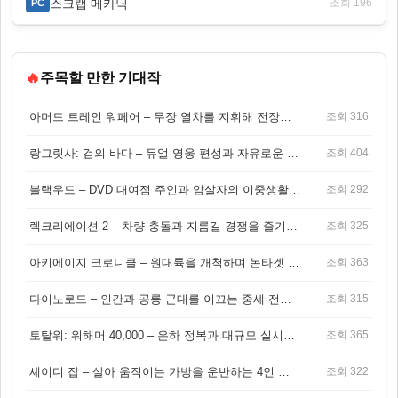
스크랩 메카닉
조회 196
PC
🔥
주목할 만한 기대작
아머드 트레인 워페어 – 무장 열차를 지휘해 전장을 돌파하는 생존 전투 게임
조회 316
랑그릿사: 검의 바다 – 듀얼 영웅 편성과 자유로운 탐험을 결합한 판타지 전략 RPG
조회 404
블랙우드 – DVD 대여점 주인과 암살자의 이중생활을 그린 3인칭 액션 스릴러 게임
조회 292
렉크리에이션 2 – 차량 충돌과 지름길 경쟁을 즐기는 오픈월드 아케이드 레이싱 게임
조회 325
아키에이지 크로니클 – 원대륙을 개척하며 논타겟 전투를 즐기는 오픈월드 MMORPG
조회 363
다이노로드 – 인간과 공룡 군대를 이끄는 중세 전략 액션 RPG
조회 315
토탈워: 워해머 40,000 – 은하 정복과 대규모 실시간 전투가 결합된 전략 게임!
조회 365
셰이디 잡 – 살아 움직이는 가방을 운반하는 4인 협동 물리 어드벤처 게임
조회 322