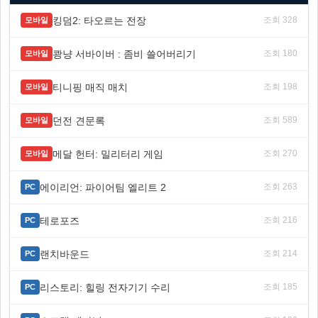
킹덤2: 타오르는 전장
조회 328
모바일
쾅냥 서바이버 : 좀비 쓸어버리기
조회 180
모바일
티니핑 매직 매치
조회 198
모바일
던전 견문록
조회 589
모바일
메달 헌터: 밀리터리 게임
조회 270
모바일
에이리언: 파이어팀 엘리트 2
조회 263
PC
테로포즈
조회 216
PC
랜치바운드
조회 214
PC
리스토리: 힐링 전자기기 수리
조회 185
PC