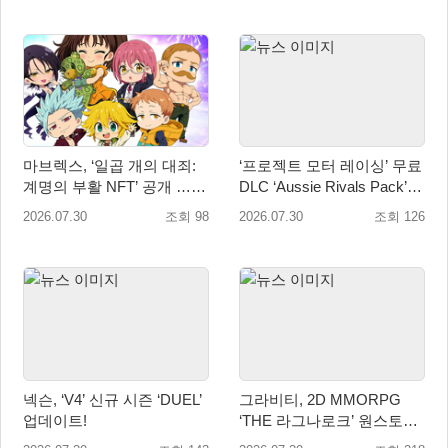
마브렉스, ‘일곱 개의 대죄:
‘프로젝트 모터 레이싱’ 무료
계명의 부활 NFT’ 공개 …글
DLC ‘Aussie Rivals Pack’
로벌 인기 IP 라이선스 활용
출시! 대규모 업데이트 2.1도
2026.07.30
조회 98
2026.07.30
조회 126
배포 시작
넥슨, ‘V4’ 신규 시즌 ‘DUEL’
그라비티, 2D MMORPG
업데이트!
‘THE 라그나로크’ 원스토어
및 갤럭시 스토어 정식 론칭!