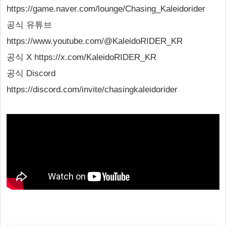
https://game.naver.com/lounge/Chasing_Kaleidorider
공식 유튜브
https://www.youtube.com/@KaleidoRIDER_KR
공식 X https://x.com/KaleidoRIDER_KR
공식 Discord
https://discord.com/invite/chasingkaleidorider