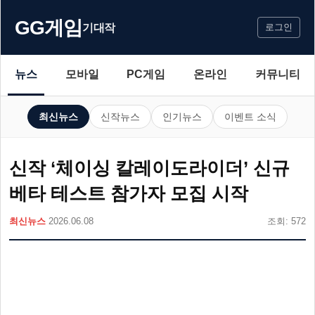
GG게임
기대작
로그인
뉴스
모바일
PC게임
온라인
커뮤니티
최신뉴스
신작뉴스
인기뉴스
이벤트 소식
신작 ‘체이싱 칼레이도라이더’ 신규
베타 테스트 참가자 모집 시작
최신뉴스
2026.06.08
조회: 572