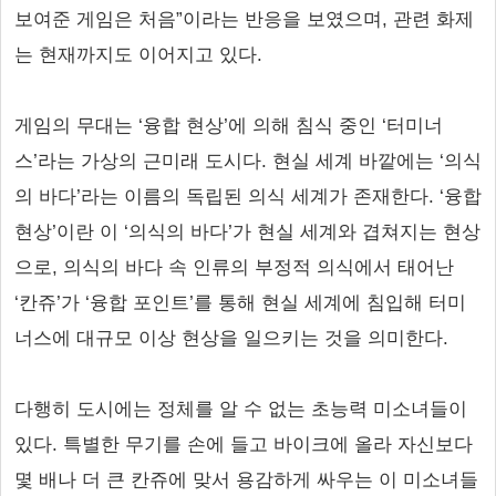
보여준 게임은 처음”이라는 반응을 보였으며, 관련 화제
는 현재까지도 이어지고 있다.
게임의 무대는 ‘융합 현상’에 의해 침식 중인 ‘터미너
스’라는 가상의 근미래 도시다. 현실 세계 바깥에는 ‘의식
의 바다’라는 이름의 독립된 의식 세계가 존재한다. ‘융합
현상’이란 이 ‘의식의 바다’가 현실 세계와 겹쳐지는 현상
으로, 의식의 바다 속 인류의 부정적 의식에서 태어난
‘칸쥬’가 ‘융합 포인트’를 통해 현실 세계에 침입해 터미
너스에 대규모 이상 현상을 일으키는 것을 의미한다.
다행히 도시에는 정체를 알 수 없는 초능력 미소녀들이
있다. 특별한 무기를 손에 들고 바이크에 올라 자신보다
몇 배나 더 큰 칸쥬에 맞서 용감하게 싸우는 이 미소녀들