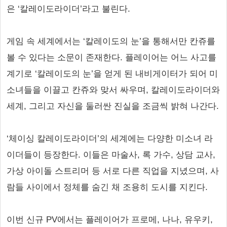
은 ‘칼레이도라이더’라고 불린다.
게임 속 세계에서는 ‘칼레이도의 눈’을 통해서만 칸쥬를
볼 수 있다는 소문이 존재한다. 플레이어는 어느 사고를
계기로 ‘칼레이도의 눈’을 얻게 된 내비게이터가 되어 미
소녀들을 이끌고 칸쥬와 맞서 싸우며, 칼레이도라이더와
세계, 그리고 자신을 둘러싼 진실을 조금씩 밝혀 나간다.
‘체이싱 칼레이도라이더’의 세계에는 다양한 미소녀 라
이더들이 등장한다. 이들은 마술사, 록 가수, 상담 교사,
가상 아이돌 스트리머 등 서로 다른 직업을 지녔으며, 사
람들 사이에서 정체를 숨긴 채 조용히 도시를 지킨다.
이번 신규 PV에서는 플레이어가 프로메, 나나, 유우키,