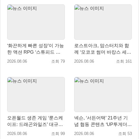
‘화끈하게 빠른 성장’이 가능
로스트아크, 맘스터치와 함
한 액션 RPG ‘스튜피드 네
께 ‘모코코 썸머 바캉스 세
버 다이즈’ 패키지판 예약판
트’ 출시
2026.08.06
조회 79
2026.08.06
조회 161
매 개시
오픈월드 생존 게임 ‘룬스케
넥슨, ‘서든어택’ 21주년 기
이프: 드래곤와일즈’ 대규모
념 협동 콘텐츠 ‘UP투게더’
유저 편의성 개선 및 사이드
업데이트
2026.08.06
조회 99
2026.08.06
조회 53
퀘스트 업데이트