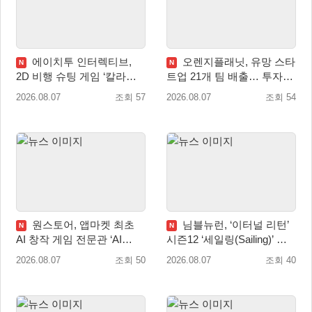
에이치투 인터렉티브,
오렌지플래닛, 유망 스타
N
N
2D 비행 슈팅 게임 ‘칼라드
트업 21개 팀 배출… 투자유
리우스2/다크 엘레멘트’ 올
치∙매출성장 성과 눈길
2026.08.07
조회 57
2026.08.07
조회 54
겨울 전 세계 출시 예정
원스토어, 앱마켓 최초
님블뉴런, ‘이터널 리턴’
N
N
AI 창작 게임 전문관 ‘AI
시즌12 ‘세일링(Sailing)’ 프
Games’ 오픈
리시즌 시작
2026.08.07
조회 50
2026.08.07
조회 40