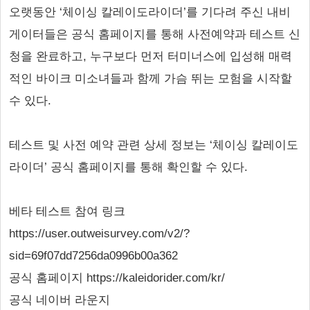
오랫동안 ‘체이싱 칼레이도라이더’를 기다려 주신 내비
게이터들은 공식 홈페이지를 통해 사전예약과 테스트 신
청을 완료하고, 누구보다 먼저 터미너스에 입성해 매력
적인 바이크 미소녀들과 함께 가슴 뛰는 모험을 시작할
수 있다.
테스트 및 사전 예약 관련 상세 정보는 ‘체이싱 칼레이도
라이더’ 공식 홈페이지를 통해 확인할 수 있다.
베타 테스트 참여 링크
https://user.outweisurvey.com/v2/?
sid=69f07dd7256da0996b00a362
공식 홈페이지 https://kaleidorider.com/kr/
공식 네이버 라운지