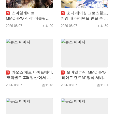
스마일게이트,
소닉 레이싱 크로스월드,
N
N
MMORPG 신작 ‘이클립스:
게임 내 아이템을 받을 수 있
더 어웨이크닝’ 9월 10일 론
는 ‘레전드 대회 라운드 7’ 개
2026.08.07
조회 90
2026.08.07
조회 39
칭!
최!
카오스 제로 나이트메어,
모바일 파밍 MMORPG
N
N
‘코믹월드 335 일산’에서 이
‘히어로 랜드M’ 정식 서비스
용자 소통 예고
돌입
2026.08.07
조회 48
2026.08.07
조회 61