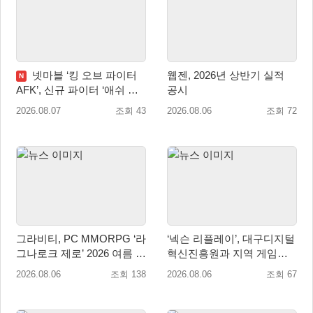
넷마블 ‘킹 오브 파이터
웹젠, 2026년 상반기 실적
N
AFK’, 신규 파이터 ‘애쉬 크
공시
림존’ 업데이트
2026.08.07
조회 43
2026.08.06
조회 72
그라비티, PC MMORPG ‘라
‘넥슨 리플레이’, 대구디지털
그나로크 제로’ 2026 여름 프
혁신진흥원과 지역 게임산
로모션 진행!
업 육성 위한 업무협약 체결
2026.08.06
조회 138
2026.08.06
조회 67