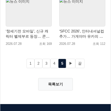
‘창세기전 모바일’, 신규 캐
‘SFCC 2026’, 인터내셔널컵
릭터 벨제부르 등장… 콘텐
추가… 가게야마 유카의 특
츠 업데이트 실시
별 훈련 카드 등장!
2026.07.28
조회 169
2026.07.28
조회 112
1
2
3
4
5
▶
끝
목록보기