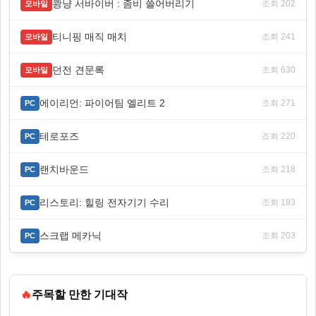
쾅냥 서바이버 : 좀비 쓸어버리기
조회 202
모바일
티니핑 매직 매치
조회 241
모바일
던전 견문록
조회 630
모바일
에이리언: 파이어팀 엘리트 2
조회 271
PC
테로포즈
조회 220
PC
랜치바운드
조회 218
PC
리스토리: 힐링 전자기기 수리
조회 193
PC
스크랩 메카닉
조회 203
PC
🔥
주목할 만한 기대작