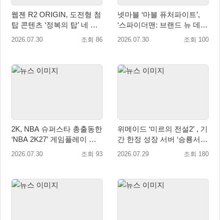
웹젠 R2 ORIGIN, 도전형 첨
넷마블 ‘마블 퓨처파이트’,
탑 콘텐츠 ‘정복의 탑’ 네 번
‘스파이더맨: 브랜드 뉴 데
째 시즌 개최
이’ 업데이트…美 코믹콘 참
2026.07.30
조회 86
2026.07.30
조회 100
가
2K, NBA 슈퍼스타 총출동한
위메이드 ‘미르의 전설2’ , 기
‘NBA 2K27’ 게임플레이 트
간 한정 성장 서버 ‘승룡서
레일러 공개
버’ 사전 예약 실시
2026.07.30
조회 93
2026.07.29
조회 180