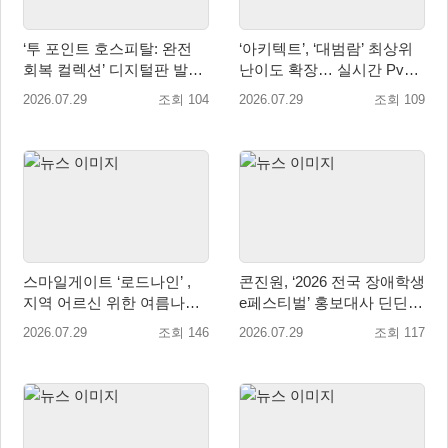
‘투 포인트 호스피탈: 완전
‘아키텍트’, ‘대범람’ 최상위
회복 컬렉션’ 디지털판 발매
난이도 확장… 실시간 PvP
일 9월 16일(수)로 결정!
콘텐츠 ‘격전’ 오픈 예고
2026.07.29
조회 104
2026.07.29
조회 109
스마일게이트 ‘로드나인’ ,
콘진원, ‘2026 전국 장애학생
지역 어르신 위한 여름나기
e페스티벌’ 홍보대사 딘딘
지원 및 기부 캠페인 진행
위촉
2026.07.29
조회 146
2026.07.29
조회 117