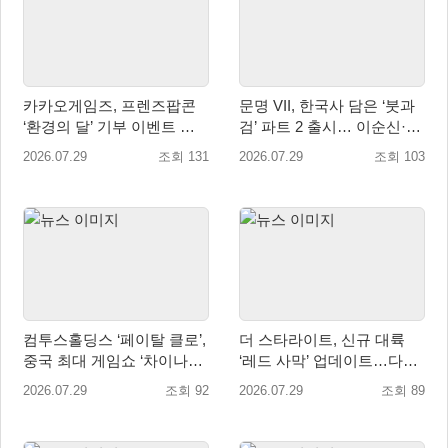
카카오게임즈, 프렌즈팝콘
문명 VII, 한국사 담은 ‘붓과
‘환경의 달’ 기부 이벤트 성
검’ 파트 2 출시… 이순신·고
료…수달 서식지 보전 위해
려·조선 추가
2026.07.29
조회 131
2026.07.29
조회 103
WWF에 기부
컴투스홀딩스 ‘페이탈 클로’,
더 스타라이트, 신규 대륙
중국 최대 게임쇼 ‘차이나조
‘레드 사막’ 업데이트…다섯
이 2026’ 참가
번째 대륙 개방
2026.07.29
조회 92
2026.07.29
조회 89