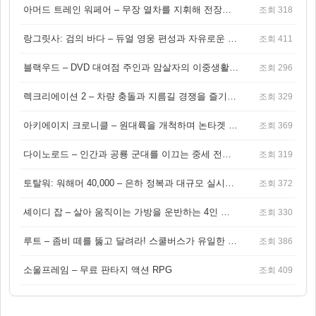
아머드 트레인 워페어 – 무장 열차를 지휘해 전장을 돌파하는 생존 전투 게임
조회 318
랑그릿사: 검의 바다 – 듀얼 영웅 편성과 자유로운 탐험을 결합한 판타지 전략 RPG
조회 411
블랙우드 – DVD 대여점 주인과 암살자의 이중생활을 그린 3인칭 액션 스릴러 게임
조회 296
렉크리에이션 2 – 차량 충돌과 지름길 경쟁을 즐기는 오픈월드 아케이드 레이싱 게임
조회 329
아키에이지 크로니클 – 원대륙을 개척하며 논타겟 전투를 즐기는 오픈월드 MMORPG
조회 369
다이노로드 – 인간과 공룡 군대를 이끄는 중세 전략 액션 RPG
조회 319
토탈워: 워해머 40,000 – 은하 정복과 대규모 실시간 전투가 결합된 전략 게임!
조회 372
셰이디 잡 – 살아 움직이는 가방을 운반하는 4인 협동 물리 어드벤처 게임
조회 330
루트 – 좀비 떼를 뚫고 달려라! 스쿨버스가 유일한 집이 되는 4인 협동 생존 게임
조회 386
소울프레임 – 무료 판타지 액션 RPG
조회 409