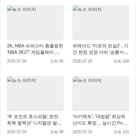
2K, NBA 슈퍼스타 총출동한
위메이드 ‘미르의 전설2’ , 기
‘NBA 2K27’ 게임플레이 트
간 한정 성장 서버 ‘승룡서
레일러 공개
버’ 사전 예약 실시
2026.07.30
조회 86
2026.07.29
조회 168
‘투 포인트 호스피탈: 완전
‘아키텍트’, ‘대범람’ 최상위
회복 컬렉션’ 디지털판 발매
난이도 확장… 실시간 PvP
일 9월 16일(수)로 결정!
콘텐츠 ‘격전’ 오픈 예고
2026.07.29
조회 98
2026.07.29
조회 101