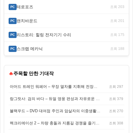
테로포즈
조회 203
PC
랜치바운드
조회 201
PC
리스토리: 힐링 전자기기 수리
조회 175
PC
스크랩 메카닉
조회 188
PC
🔥
주목할 만한 기대작
아머드 트레인 워페어 – 무장 열차를 지휘해 전장을 돌파하는 생존 전투 게임
조회 297
랑그릿사: 검의 바다 – 듀얼 영웅 편성과 자유로운 탐험을 결합한 판타지 전략 RPG
조회 379
블랙우드 – DVD 대여점 주인과 암살자의 이중생활을 그린 3인칭 액션 스릴러 게임
조회 270
렉크리에이션 2 – 차량 충돌과 지름길 경쟁을 즐기는 오픈월드 아케이드 레이싱 게임
조회 308