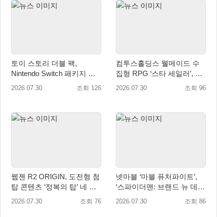
토이 스토리 더블 팩,
컴투스홀딩스 웰메이드 수
Nintendo Switch 패키지 예
집형 RPG ‘스타 세일러’, 여
약판매 시작
름맞이 대규모 업데이트
2026.07.30
조회 126
2026.07.30
조회 96
웹젠 R2 ORIGIN, 도전형 첨
넷마블 ‘마블 퓨처파이트’,
탑 콘텐츠 ‘정복의 탑’ 네 번
‘스파이더맨: 브랜드 뉴 데
째 시즌 개최
이’ 업데이트…美 코믹콘 참
2026.07.30
조회 76
2026.07.30
조회 86
가