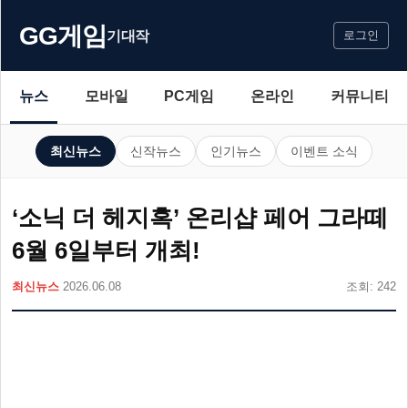
GG게임
기대작
로그인
뉴스
모바일
PC게임
온라인
커뮤니티
최신뉴스
신작뉴스
인기뉴스
이벤트 소식
‘소닉 더 헤지혹’ 온리샵 페어 그라떼
6월 6일부터 개최!
최신뉴스
2026.06.08
조회: 242