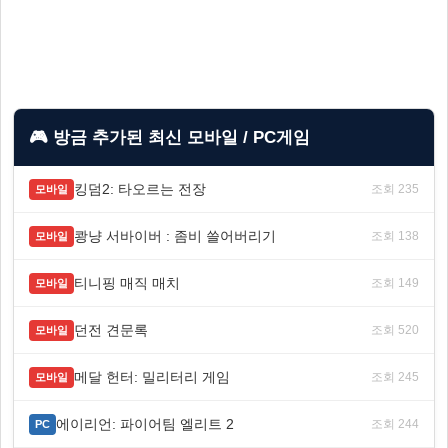
🎮 방금 추가된 최신 모바일 / PC게임
킹덤2: 타오르는 전장
조회 235
모바일
쾅냥 서바이버 : 좀비 쓸어버리기
조회 138
모바일
티니핑 매직 매치
조회 149
모바일
던전 견문록
조회 520
모바일
메달 헌터: 밀리터리 게임
조회 245
모바일
에이리언: 파이어팀 엘리트 2
조회 244
PC