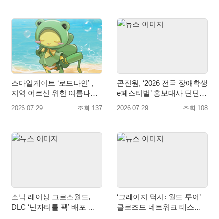
스마일게이트 ‘로드나인’ ,
콘진원, ‘2026 전국 장애학생
지역 어르신 위한 여름나기
e페스티벌’ 홍보대사 딘딘
지원 및 기부 캠페인 진행
위촉
2026.07.29
조회 137
2026.07.29
조회 108
소닉 레이싱 크로스월드,
‘크레이지 택시: 월드 투어’
DLC ‘닌자터틀 팩’ 배포 … 4
클로즈드 네트워크 테스트
형제 레이서 참전
참가자 모집 시작