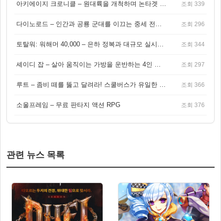
아키에이지 크로니클 – 원대륙을 개척하며 논타겟 전투를 즐기는 오픈월드 MMORPG
조회 339
다이노로드 – 인간과 공룡 군대를 이끄는 중세 전략 액션 RPG
조회 296
토탈워: 워해머 40,000 – 은하 정복과 대규모 실시간 전투가 결합된 전략 게임!
조회 344
셰이디 잡 – 살아 움직이는 가방을 운반하는 4인 협동 물리 어드벤처 게임
조회 297
루트 – 좀비 떼를 뚫고 달려라! 스쿨버스가 유일한 집이 되는 4인 협동 생존 게임
조회 366
소울프레임 – 무료 판타지 액션 RPG
조회 376
관련 뉴스 목록