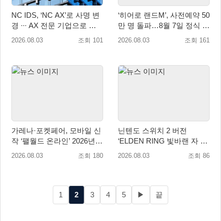
NC IDS, ‘NC AX’로 사명 변
‘히어로 랜드M’, 사전예약 50
경 ∙∙∙ AX 전문 기업으로 새
만 명 돌파…8월 7일 정식 출
출발
시
2026.08.03
조회 101
2026.08.03
조회 161
가레나·포켓페어, 모바일 신
닌텐도 스위치 2 버전
작 ‘팰월드 온라인’ 2026년
‘ELDEN RING 빛바랜 자 에
출시 예정
디션’ 패키지 선주문 판매 8
2026.08.03
조회 180
2026.08.03
조회 86
월 5일(수) 시작!
1
2
3
4
5
▶
끝