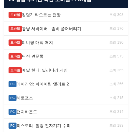
킹덤2: 타오르는 전장
조회 308
모바일
쾅냥 서바이버 : 좀비 쓸어버리기
조회 170
모바일
티니핑 매직 매치
조회 190
모바일
던전 견문록
조회 575
모바일
메달 헌터: 밀리터리 게임
조회 265
모바일
에이리언: 파이어팀 엘리트 2
조회 256
PC
테로포즈
조회 215
PC
랜치바운드
조회 214
PC
리스토리: 힐링 전자기기 수리
조회 183
PC