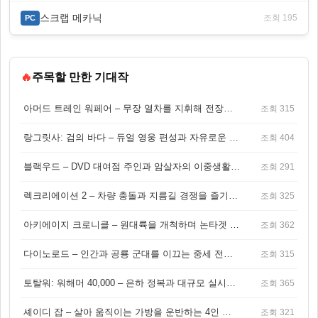
스크랩 메카닉
조회 195
PC
🔥
주목할 만한 기대작
아머드 트레인 워페어 – 무장 열차를 지휘해 전장을 돌파하는 생존 전투 게임
조회 315
랑그릿사: 검의 바다 – 듀얼 영웅 편성과 자유로운 탐험을 결합한 판타지 전략 RPG
조회 404
블랙우드 – DVD 대여점 주인과 암살자의 이중생활을 그린 3인칭 액션 스릴러 게임
조회 291
렉크리에이션 2 – 차량 충돌과 지름길 경쟁을 즐기는 오픈월드 아케이드 레이싱 게임
조회 325
아키에이지 크로니클 – 원대륙을 개척하며 논타겟 전투를 즐기는 오픈월드 MMORPG
조회 362
다이노로드 – 인간과 공룡 군대를 이끄는 중세 전략 액션 RPG
조회 315
토탈워: 워해머 40,000 – 은하 정복과 대규모 실시간 전투가 결합된 전략 게임!
조회 365
셰이디 잡 – 살아 움직이는 가방을 운반하는 4인 협동 물리 어드벤처 게임
조회 321