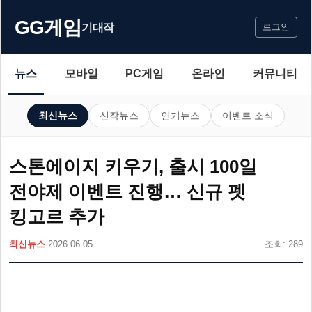
GG게임
기대작
로그인
뉴스
모바일
PC게임
온라인
커뮤니티
최신뉴스
신작뉴스
인기뉴스
이벤트 소식
스톤에이지 키우기, 출시 100일
전야제 이벤트 진행… 신규 펫
킹고르 추가
최신뉴스
2026.06.05
조회: 289