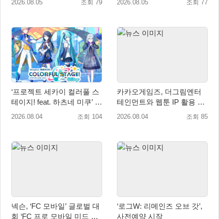
2026.08.05
조회 79
2026.08.05
조회 77
‘프로젝트 세카이 컬러풀 스
카카오게임즈, 더그림엔터
테이지! feat. 하츠네 미쿠’ 온
테인먼트와 웹툰 IP 활용 게
리 샵·페어·그라떼 개최
임 개발 및 서비스 업무협약
2026.08.04
조회 104
2026.08.04
조회 85
체결
넥슨, ‘FC 모바일’ 글로벌 대
‘로그W: 리메인즈 오브 갓’,
회 ‘FC 프로 모바일 미드 시
사전예약 시작