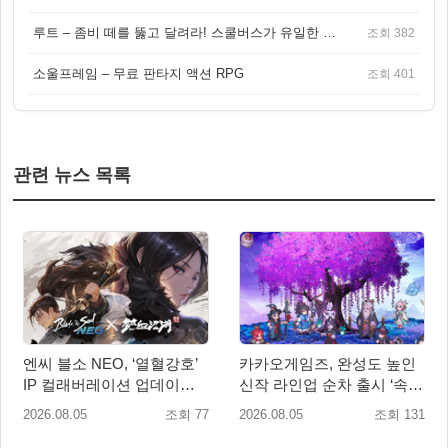
루트 – 좀비 떼를 뚫고 달려라! 스쿨버스가 유일한 집이 되는 4인 협동 생존 게임
조회 382
소울프레임 – 무료 판타지 액션 RPG
조회 401
관련 뉴스 목록
엔씨 블소 NEO, ‘열혈강호’
카카오게임즈, 완성도 높인
IP 컬래버레이션 업데이트
신작 라인업 순차 출시 ‘속
사전예약 시작
도’
2026.08.05
조회 77
2026.08.05
조회 131