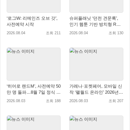
‘로그W: 리메인즈 오브 갓’,
슈퍼플래닛 ‘던전 견문록’,
사전예약 시작
인기 웹툰 기반 방치형 RPG
로 글로벌 정식 출시
2026.08.04
조회 211
2026.08.04
조회 130
‘히어로 랜드M’, 사전예약 50
가레나·포켓페어, 모바일 신
만 명 돌파…8월 7일 정식 출
작 ‘팰월드 온라인’ 2026년
시
출시 예정
2026.08.03
조회 188
2026.08.03
조회 207