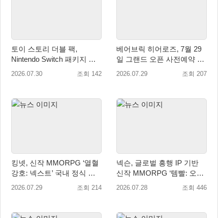
토이 스토리 더블 팩,
베어브릭 히어로즈, 7월 29
Nintendo Switch 패키지 예
일 그랜드 오픈 사전예약 시
약판매 시작
작… 8월 말 오픈 예정
2026.07.30
조회 142
2026.07.29
조회 207
킹넷, 신작 MMORPG ‘열혈
넥슨, 글로벌 흥행 IP 기반
강호: 넥스트’ 국내 정식 출
신작 MMORPG ‘템빨: 오버
시
기어드’ 타이틀명 확정!
2026.07.29
조회 214
2026.07.28
조회 446