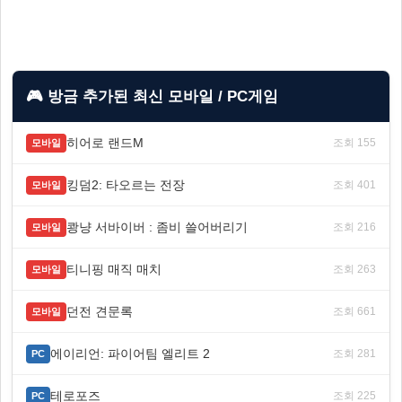
🎮 방금 추가된 최신 모바일 / PC게임
히어로 랜드M
조회 155
모바일
킹덤2: 타오르는 전장
조회 401
모바일
쾅냥 서바이버 : 좀비 쓸어버리기
조회 216
모바일
티니핑 매직 매치
조회 263
모바일
던전 견문록
조회 661
모바일
에이리언: 파이어팀 엘리트 2
조회 281
PC
테로포즈
조회 225
PC